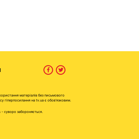
И
користання матеріалів без письмового
гіперпосилання на tv.ua є обов'язковим.
s - суворо забороняється.