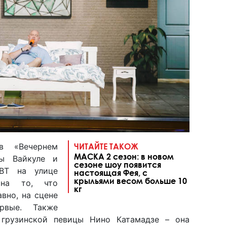
в «Вечернем
ЧИТАЙТЕ ТАКОЖ
МАСКА 2 сезон: в новом
мы Вайкуле и
сезоне шоу появится
ВТ на улице
настоящая Фея, с
крыльями весом больше 10
 на то, что
кг
вно, на сцене
рвые. Также
 грузинской певицы Нино Катамадзе – она