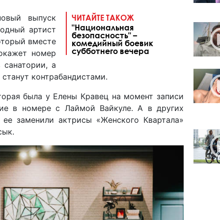
новый выпуск
ЧИТАЙТЕ ТАКОЖ
"Национальная
одный артист
безопасность" –
оторый вместе
комедийный боевик
субботнего вечера
окажет номер
 санатории, а
 станут контрабандистами.
торая была у Елены Кравец на момент записи
тие в номере с Лаймой Вайкуле. А в других
 ее заменили актрисы «Женского Квартала»
сык.