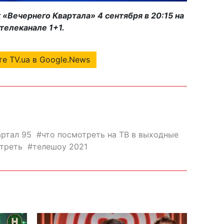
«Вечернего Квартала» 4 сентября в 20:15 на
телеканале 1+1.
е TV.ua в Google.News
артал 95
что посмотреть на ТВ в выходные
треть
телешоу 2021