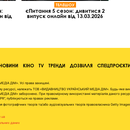
ТЕЛЕШОУ
:
єПитання 5 сезон: дивитися 2
н від
випуск онлайн від 13.03.2026
НОВИНИ
КІНО
TV
ТРЕНДИ
ДОЗВІЛЛЯ
СПЕЦПРОЄКТ
ІА ДІМ». Усі права захищені.
аному ресурсі, належать ТОВ «ВИДАВНИЦТВО УКРАЇНСЬКИЙ МЕДІА ДІМ». Будь-яке ви
А ДІМ» заборонено. При правомірному використанні матеріалів даного ресурсу 
"PR", публікуються на правах реклами.
я фотографічних творів та/або аудіовізуальних творів правовласника Getty Image
v.ua
альних даних