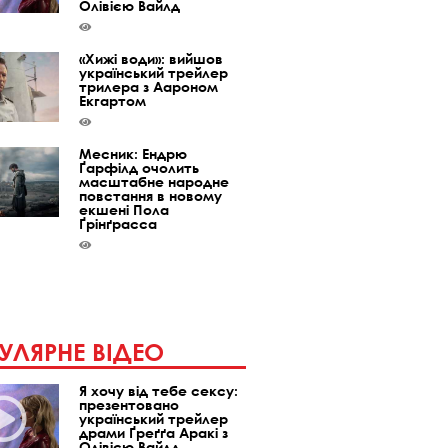
Олівією Вайлд
«Хижі води»: вийшов
український трейлер
трилера з Аароном
Екгартом
Месник: Ендрю
Ґарфілд очолить
масштабне народне
повстання в новому
екшені Пола
Ґрінґрасса
УЛЯРНЕ ВІДЕО
Я хочу від тебе сексу:
презентовано
український трейлер
драми Ґреґґа Аракі з
Олівією Вайлд