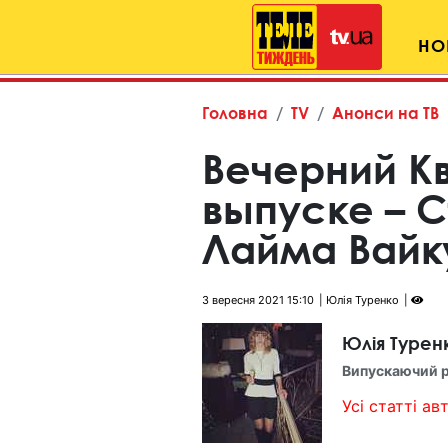
НО
Головна
TV
Анонси на ТВ
Вечерний Кв
выпуске – С
Лайма Вайк
3 вересня 2021 15:10
Юлія Туренко
Юлія Турен
Випускаючий 
Усі статті авт