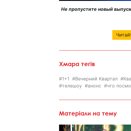
Не пропустите новый выпуск 
Читайт
Хмара тегів
1+1
Вечерний Квартал
Кв
телешоу
анонс
что посмо
Матеріали на тему