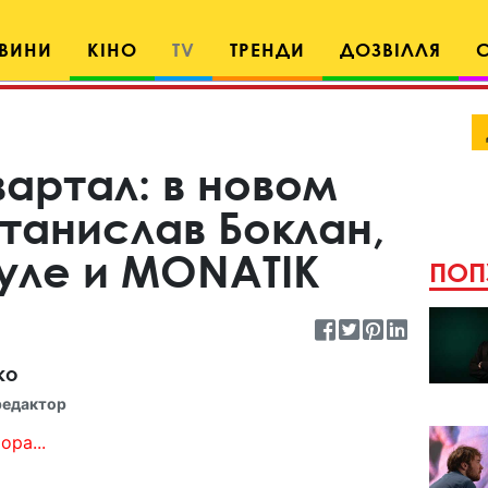
ВИНИ
КІНО
TV
ТРЕНДИ
ДОЗВІЛЛЯ
артал: в новом
танислав Боклан,
уле и MONATIK
ПОП
ко
редактор
ора...