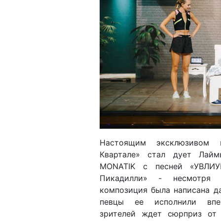
Настоящим эксклюзивом 
Квартале» стал дует Лай
MONATIK с песней «УВЛИУ
Пикадилли» - несмотря
композиция была написана да
певцы ее исполнили впе
зрителей ждет сюрприз от