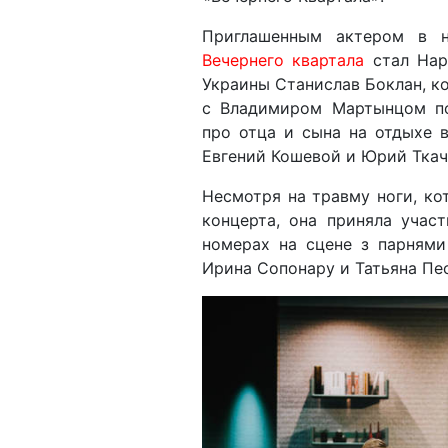
Приглашенным актером в 
Вечернего квартала
стал Нар
Украины Станислав Боклан, к
с Владимиром Мартынцом п
про отца и сына на отдыхе в
Евгений Кошевой и Юрий Ткач
Несмотря на травму ноги, ко
концерта, она приняла учас
номерах на сцене з парнями
Ирина Сопонару и Татьяна Пе