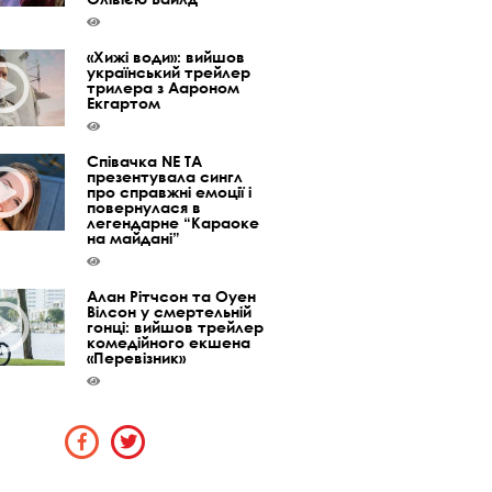
«Хижі води»: вийшов
український трейлер
трилера з Аароном
Екгартом
Співачка NE TA
презентувала сингл
про справжні емоції і
повернулася в
легендарне “Караоке
на майдані”
Алан Рітчсон та Оуен
Вілсон у смертельній
гонці: вийшов трейлер
комедійного екшена
«Перевізник»