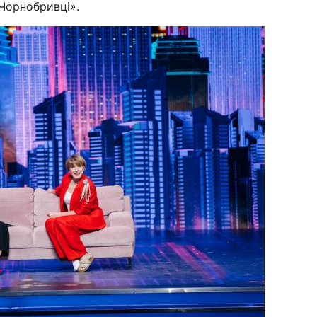
Чорнобривці».