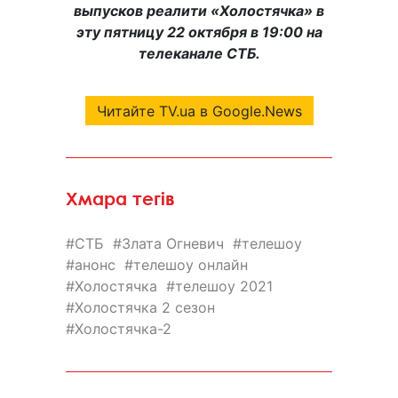
выпусков реалити «Холостячка» в
эту пятницу 22 октября в 19:00 на
телеканале СТБ.
Читайте TV.ua в Google.News
Хмара тегів
СТБ
Злата Огневич
телешоу
анонс
телешоу онлайн
Холостячка
телешоу 2021
Холостячка 2 сезон
Холостячка-2