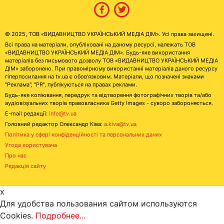
© 2025, ТОВ «ВИДАВНИЦТВО УКРАЇНСЬКИЙ МЕДІА ДІМ». Усі права захищені.
Всі права на матеріали, опубліковані на даному ресурсі, належать ТОВ
«ВИДАВНИЦТВО УКРАЇНСЬКИЙ МЕДІА ДІМ». Будь-яке використання
матеріалів без письмового дозволу ТОВ «ВИДАВНИЦТВО УКРАЇНСЬКИЙ МЕДІА
ДІМ» заборонено. При правомірному використанні матеріалів даного ресурсу
гіперпосилання на tv.ua є обов'язковим. Матеріали, що позначені знаками
"Реклама", "PR", публікуються на правах реклами.
Будь-яке копіювання, передрук та відтворення фотографічних творів та/або
аудіовізуальних творів правовласника Getty Images - суворо забороняється.
E-mail редакції:
info@tv.ua
Головний редактор Олександр Ківа:
a.kiva@tv.ua
Політика у сфері конфіденційності та персональних даних
Угода користувача
Про нас
Редакція сайту
x
Для удобства пользования сайтом используются
Cookies.
Подробнее...