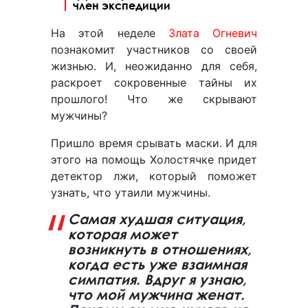
член экспедиции
На этой неделе
Злата Огневич
познакомит участников со своей
жизнью. И, неожиданно для себя,
раскроет сокровенные тайны их
прошлого! Что же скрывают
мужчины?
Пришло время срывать маски. И для
этого на помощь Холостячке придет
детектор лжи, который поможет
узнать, что утаили мужчины.
Самая худшая ситуация,
которая может
возникнуть в отношениях,
когда есть уже взаимная
симпатия. Вдруг я узнаю,
что мой мужчина женат.