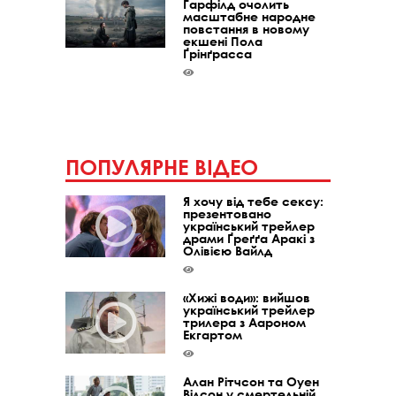
Ґарфілд очолить
масштабне народне
повстання в новому
екшені Пола
Ґрінґрасса
ПОПУЛЯРНЕ ВІДЕО
Я хочу від тебе сексу:
презентовано
український трейлер
драми Ґреґґа Аракі з
Олівією Вайлд
«Хижі води»: вийшов
український трейлер
трилера з Аароном
Екгартом
Алан Рітчсон та Оуен
Вілсон у смертельній