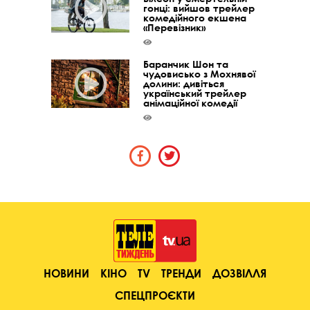
гонці: вийшов трейлер
комедійного екшена
«Перевізник»
Баранчик Шон та
чудовисько з Мохнявої
долини: дивіться
український трейлер
анімаційної комедії
НОВИНИ
КІНО
TV
ТРЕНДИ
ДОЗВІЛЛЯ
СПЕЦПРОЄКТИ