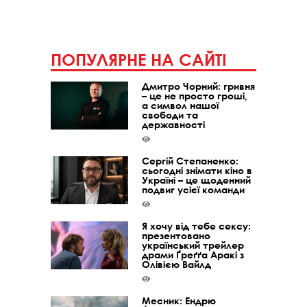
ПОПУЛЯРНЕ НА САЙТІ
Дмитро Чорний: гривня
– це не просто гроші,
а символ нашої
свободи та
державності
Сергій Степаненко:
сьогодні знімати кіно в
Україні – це щоденний
подвиг усієї команди
Я хочу від тебе сексу:
презентовано
український трейлер
драми Ґреґґа Аракі з
Олівією Вайлд
Месник: Ендрю