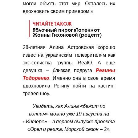
могли объять этот мир. Осталось их
вдохновить своим примером!»
ЧИТАЙТЕ ТАКОЖ
Яблочный пирог «Татен» от
Жанны Тихоновой (рецепт)
28-летняя Алина Астровская хорошо
известна украинским телезрителям как
экс-солистка группы RealO. А еще
девушка – близкая подруга
Регины
Тодоренко
. Именно она в свое время
вдохновила Регину пойти на кастинг
тревел-шоу.
Увидеть, как Алина «бежит по
волнам» можно уже 19 августа на
«Интере» – в первом выпуске проекта
«Орел и решка. Морской сезон – 2».