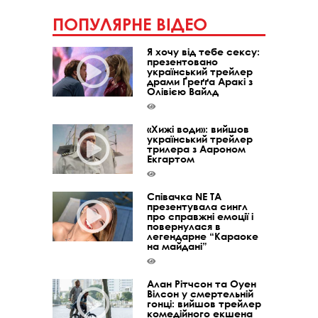
ПОПУЛЯРНЕ ВІДЕО
Я хочу від тебе сексу:
презентовано
український трейлер
драми Ґреґґа Аракі з
Олівією Вайлд
«Хижі води»: вийшов
український трейлер
трилера з Аароном
Екгартом
Співачка NE TA
презентувала сингл
про справжні емоції і
повернулася в
легендарне “Караоке
на майдані”
Алан Рітчсон та Оуен
Вілсон у смертельній
гонці: вийшов трейлер
комедійного екшена