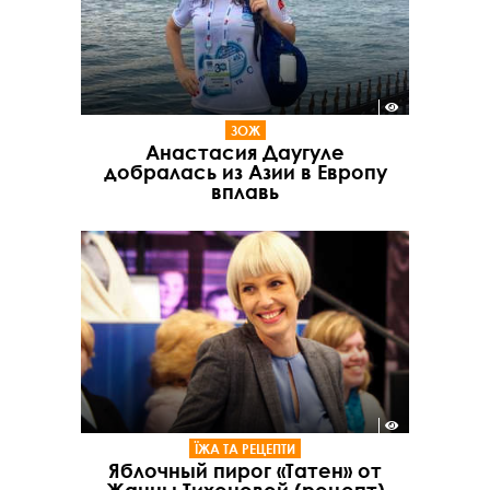
ЗОЖ
Анастасия Даугуле
добралась из Азии в Европу
вплавь
ЇЖА ТА РЕЦЕПТИ
Яблочный пирог «Татен» от