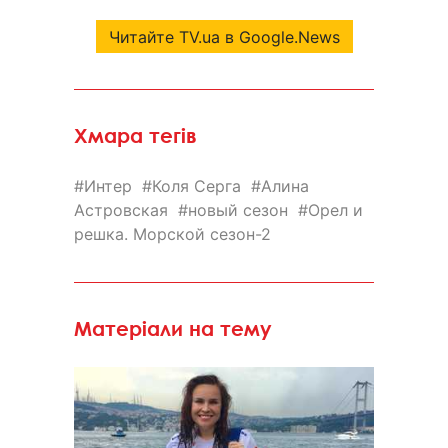
Читайте TV.ua в Google.News
Хмара тегів
Интер
Коля Серга
Алина
Астровская
новый сезон
Орел и
решка. Морской сезон-2
Матеріали на тему