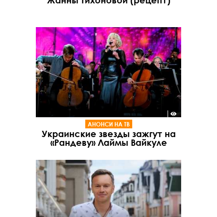
Жанны Тихоновой (рецепт)
АНОНСИ НА ТВ
Украинские звезды зажгут на
«Рандеву» Лаймы Вайкуле