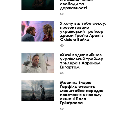
свободи та
державності
Я хочу від тебе сексу:
презентовано
український трейлер
драми Ґреґґа Аракі з
Олівією Вайлд
«Хижі води»: вийшов
український трейлер
трилера з Аароном
Екгартом
Месник: Ендрю
Ґарфілд очолить
масштабне народне
повстання в новому
екшені Пола
Ґрінґрасса