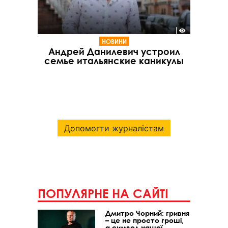
НОВИНИ
Андрей Данилевич устроил
семье итальянские каникулы
Допомогти журналістам
ПОПУЛЯРНЕ НА САЙТІ
Дмитро Чорний: гривня
– це не просто гроші,
а символ нашої