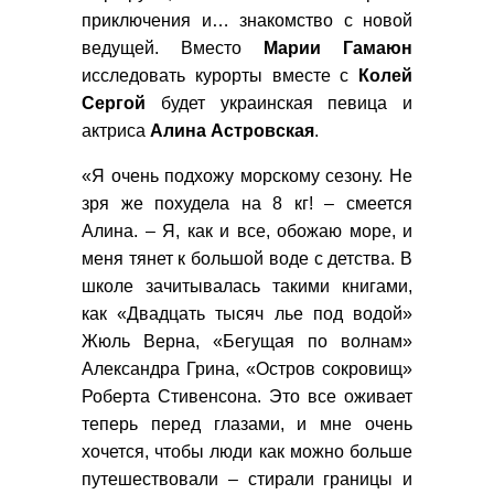
приключения и… знакомство с новой
ведущей. Вместо
Марии Гамаюн
исследовать курорты вместе с
Колей
Сергой
будет украинская певица и
актриса
Алина Астровская
.
«Я очень подхожу морскому сезону. Не
зря же похудела на 8 кг! – смеется
Алина. – Я, как и все, обожаю море, и
меня тянет к большой воде с детства. В
школе зачитывалась такими книгами,
как «Двадцать тысяч лье под водой»
Жюль Верна, «Бегущая по волнам»
Александра Грина, «Остров сокровищ»
Роберта Стивенсона. Это все оживает
теперь перед глазами, и мне очень
хочется, чтобы люди как можно больше
путешествовали – стирали границы и