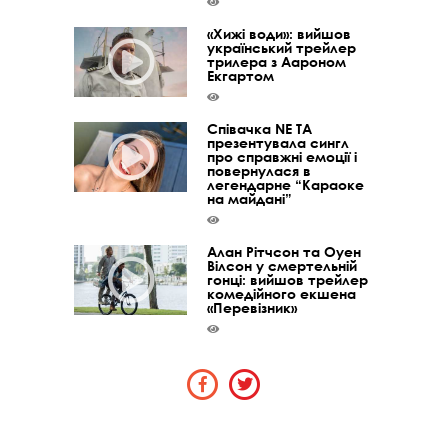
«Хижі води»: вийшов
український трейлер
трилера з Аароном
Екгартом
Співачка NE TA
презентувала сингл
про справжні емоції і
повернулася в
легендарне “Караоке
на майдані”
Алан Рітчсон та Оуен
Вілсон у смертельній
гонці: вийшов трейлер
комедійного екшена
«Перевізник»