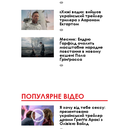
«Хижі води»: вийшов
український трейлер
трилера з Аароном
Екгартом
Месник: Ендрю
Ґарфілд очолить
масштабне народне
повстання в новому
екшені Пола
Ґрінґрасса
ПОПУЛЯРНЕ ВІДЕО
Я хочу від тебе сексу:
презентовано
український трейлер
драми Ґреґґа Аракі з
Олівією Вайлд