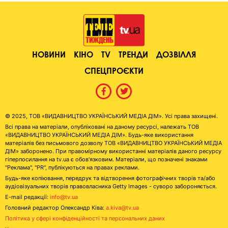
НОВИНИ
КІНО
TV
ТРЕНДИ
ДОЗВІЛЛЯ
СПЕЦПРОЄКТИ
© 2025, ТОВ «ВИДАВНИЦТВО УКРАЇНСЬКИЙ МЕДІА ДІМ». Усі права захищені.
Всі права на матеріали, опубліковані на даному ресурсі, належать ТОВ
«ВИДАВНИЦТВО УКРАЇНСЬКИЙ МЕДІА ДІМ». Будь-яке використання
матеріалів без письмового дозволу ТОВ «ВИДАВНИЦТВО УКРАЇНСЬКИЙ МЕДІА
ДІМ» заборонено. При правомірному використанні матеріалів даного ресурсу
гіперпосилання на tv.ua є обов'язковим. Матеріали, що позначені знаками
"Реклама", "PR", публікуються на правах реклами.
Будь-яке копіювання, передрук та відтворення фотографічних творів та/або
аудіовізуальних творів правовласника Getty Images - суворо забороняється.
E-mail редакції:
info@tv.ua
Головний редактор Олександр Ківа:
a.kiva@tv.ua
Політика у сфері конфіденційності та персональних даних