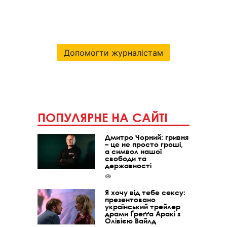
Допомогти журналістам
ПОПУЛЯРНЕ НА САЙТІ
Дмитро Чорний: гривня
– це не просто гроші,
а символ нашої
свободи та
державності
Я хочу від тебе сексу:
презентовано
український трейлер
драми Ґреґґа Аракі з
Олівією Вайлд