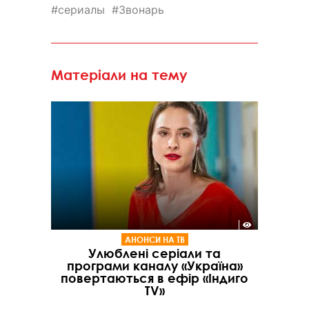
сериалы
Звонарь
Матеріали на тему
АНОНСИ НА ТВ
Улюблені серіали та
програми каналу «Україна»
повертаються в ефір «Індиго
TV»