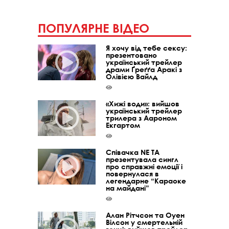
ПОПУЛЯРНЕ ВІДЕО
Я хочу від тебе сексу:
презентовано
український трейлер
драми Ґреґґа Аракі з
Олівією Вайлд
«Хижі води»: вийшов
український трейлер
трилера з Аароном
Екгартом
Співачка NE TA
презентувала сингл
про справжні емоції і
повернулася в
легендарне “Караоке
на майдані”
Алан Рітчсон та Оуен
Вілсон у смертельній