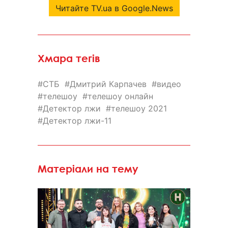
Читайте TV.ua в Google.News
Хмара тегів
СТБ
Дмитрий Карпачев
видео
телешоу
телешоу онлайн
Детектор лжи
телешоу 2021
Детектор лжи-11
Матеріали на тему