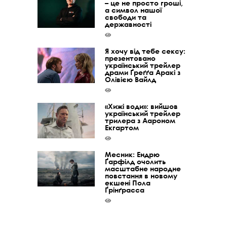
– це не просто гроші,
а символ нашої
свободи та
державності
Я хочу від тебе сексу:
презентовано
український трейлер
драми Ґреґґа Аракі з
Олівією Вайлд
«Хижі води»: вийшов
український трейлер
трилера з Аароном
Екгартом
Месник: Ендрю
Ґарфілд очолить
масштабне народне
повстання в новому
екшені Пола
Ґрінґрасса