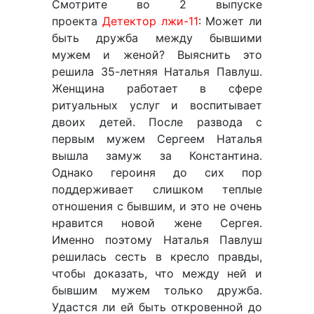
Смотрите во 2 выпуске
проекта
Детектор лжи-11
: Может ли
быть дружба между бывшими
мужем и женой? Выяснить это
решила 35-летняя Наталья Павлуш.
Женщина работает в сфере
ритуальных услуг и воспитывает
двоих детей. После развода с
первым мужем Сергеем Наталья
вышла замуж за Константина.
Однако героиня до сих пор
поддерживает слишком теплые
отношения с бывшим, и это не очень
нравится новой жене Сергея.
Именно поэтому Наталья Павлуш
решилась сесть в кресло правды,
чтобы доказать, что между ней и
бывшим мужем только дружба.
Удастся ли ей быть откровенной до