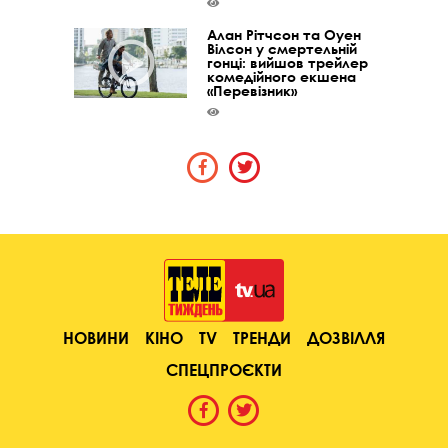
Алан Рітчсон та Оуен
Вілсон у смертельній
гонці: вийшов трейлер
комедійного екшена
«Перевізник»
НОВИНИ
КІНО
TV
ТРЕНДИ
ДОЗВІЛЛЯ
СПЕЦПРОЄКТИ