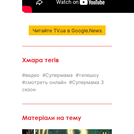
Читайте TV.ua в Google.News
Хмара тегів
видео
Супермама
телешоу
смотреть онлайн
Супермама 3
сезон
Матеріали на тему