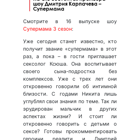
шоу Дмитрия Карпачева –
Супермама
Смотрите в 16 выпуске шоу
Супермама 3 сезон
:
Уже сегодня станет известно, кто
получит звание «супермама» в этот
раз, а пока – в гости приглашает
сексолог Ксюша. Она воспитывает
своего сына-подростка без
комплексов. Уже с трех лет они
откровенно говорили об интимной
близости. С годами Никита лишь
углублял свои знания по теме. Так ли
эрудирован мальчик в других
аспектах жизни? И стоит ли
откровенно говорить с детьми о
сексе? Готовы прокомментировать
героини реалити и Дмитрий