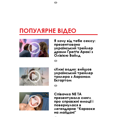
ПОПУЛЯРНЕ ВІДЕО
Я хочу від тебе сексу:
презентовано
український трейлер
драми Ґреґґа Аракі з
Олівією Вайлд
«Хижі води»: вийшов
український трейлер
трилера з Аароном
Екгартом
Співачка NE TA
презентувала сингл
про справжні емоції і
повернулася в
легендарне “Караоке
на майдані”