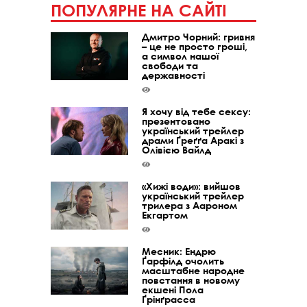
ПОПУЛЯРНЕ НА САЙТІ
Дмитро Чорний: гривня
– це не просто гроші,
а символ нашої
свободи та
державності
Я хочу від тебе сексу:
презентовано
український трейлер
драми Ґреґґа Аракі з
Олівією Вайлд
«Хижі води»: вийшов
український трейлер
трилера з Аароном
Екгартом
Месник: Ендрю
Ґарфілд очолить
масштабне народне
повстання в новому
екшені Пола
Ґрінґрасса