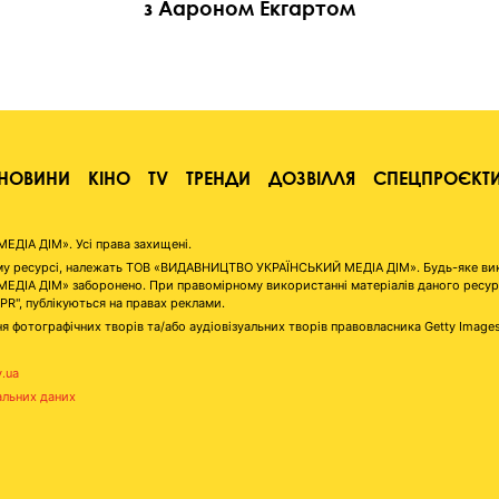
з Аароном Екгартом
НОВИНИ
КІНО
TV
ТРЕНДИ
ДОЗВІЛЛЯ
СПЕЦПРОЄКТ
ІА ДІМ». Усі права захищені.
аному ресурсі, належать ТОВ «ВИДАВНИЦТВО УКРАЇНСЬКИЙ МЕДІА ДІМ». Будь-яке ви
А ДІМ» заборонено. При правомірному використанні матеріалів даного ресурсу 
"PR", публікуються на правах реклами.
я фотографічних творів та/або аудіовізуальних творів правовласника Getty Image
v.ua
альних даних