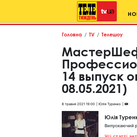
НО
Головна
TV
Телешоу
МастерШе
Профессион
14 выпуск о
08.05.2021)
8 травня 2021 19:00
Юлія Туренко
Юлія Турен
Випускаючий 
Усі статті авт