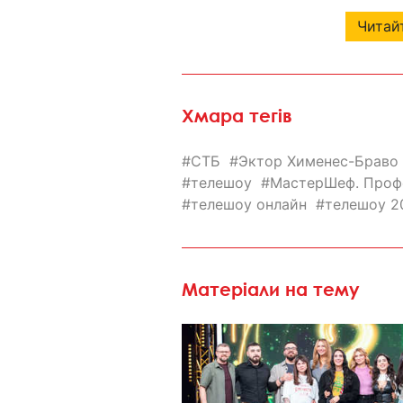
Читайт
Хмара тегів
СТБ
Эктор Хименес-Браво
телешоу
МастерШеф. Проф
телешоу онлайн
телешоу 2
Матеріали на тему