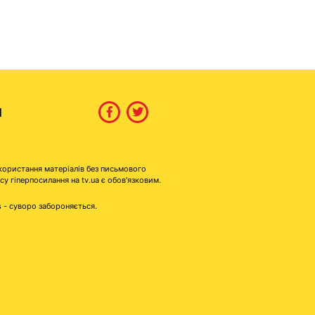
И
користання матеріалів без письмового
гіперпосилання на tv.ua є обов'язковим.
s - суворо забороняється.