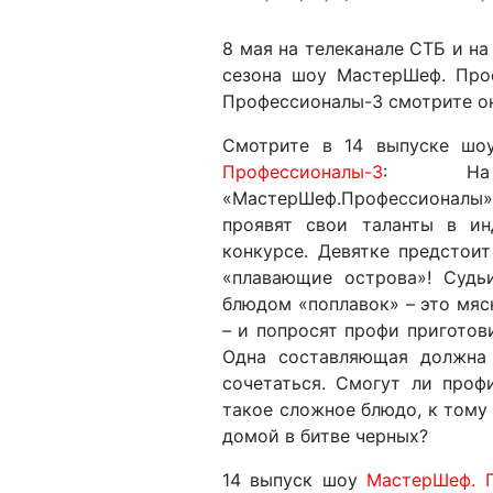
8 мая на телеканале СТБ и на
сезона шоу МастерШеф. Про
Профессионалы-3 смотрите он
Смотрите в 14 выпуске ш
Профессионалы-3
: На
«МастерШеф.Профессионалы
проявят свои таланты в ин
конкурсе. Девятке предстоит
«плавающие острова»! Судь
блюдом «поплавок» – это мяс
– и попросят профи приготов
Одна составляющая должна 
сочетаться. Смогут ли проф
такое сложное блюдо, к тому
домой в битве черных?
14 выпуск шоу
МастерШеф. 