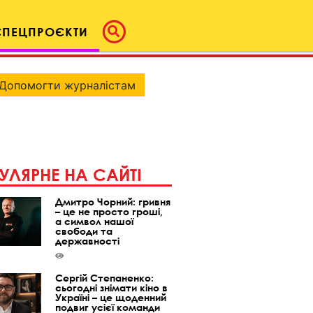
СПЕЦПРОЄКТИ
Допомогти журналістам
УЛЯРНЕ НА САЙТІ
Дмитро Чорний: гривня
– це не просто гроші,
а символ нашої
свободи та
державності
Сергій Степаненко:
сьогодні знімати кіно в
Україні – це щоденний
подвиг усієї команди