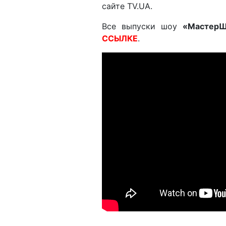
сайте TV.UA.
Все выпуски шоу
«МастерШ
ССЫЛКЕ
.