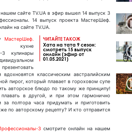
 нашем сайте TV.UA в эфир вышел 14 выпуск 3
фессионалы. 14 выпуск проекта МастерШеф.
лайн на сайте TV.UA.
оу
МастерШеф.
ЧИТАЙТЕ ТАКОЖ
Хата на тата 9 сезон:
 кухне
смотреть 15 выпуск
»-3 кулинары
онлайн (эфир от
01.05.2021)
дивидуальном
 презентовать
и вдохновятся классическим австралийским
ной пирог, который плавает в гороховом супе
ить авторское блюдо по такому же принципу!
плавать в другой, и при этом гармонично
и за полтора часа придумать и приготовить
 же по авторскому рецепту? И кто отправится
Профессионалы-3
смотрите онлайн на нашем