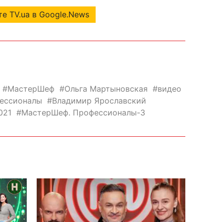
е TV.ua в Google.News
МастерШеф
Ольга Мартыновская
видео
ессионалы
Владимир Ярославский
021
МастерШеф. Профессионалы-3