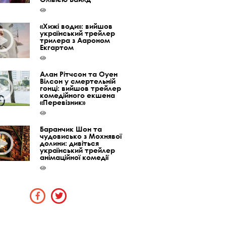
«Хижі води»: вийшов
український трейлер
трилера з Аароном
Екгартом
Алан Рітчсон та Оуен
Вілсон у смертельній
гонці: вийшов трейлер
комедійного екшена
«Перевізник»
Баранчик Шон та
чудовисько з Мохнявої
долини: дивіться
український трейлер
анімаційної комедії