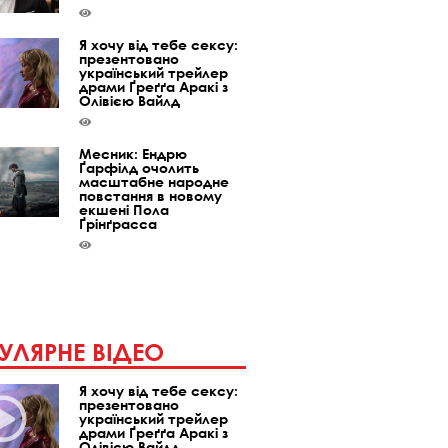
Я хочу від тебе сексу:
презентовано
український трейлер
драми Ґреґґа Аракі з
Олівією Вайлд
Месник: Ендрю
Ґарфілд очолить
масштабне народне
повстання в новому
екшені Пола
Ґрінґрасса
УЛЯРНЕ ВІДЕО
Я хочу від тебе сексу:
презентовано
український трейлер
драми Ґреґґа Аракі з
Олівією Вайлд