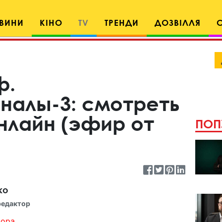
ВИНИ
КІНО
TV
ТРЕНДИ
ДОЗВІЛЛЯ
ф.
алы-3: смотреть
нлайн (эфир от
ПОП
ко
редактор
ора...