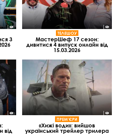
ТЕЛЕШОУ
ися 3
МастерШеф 17 сезон:
2026
дивитися 4 випуск онлайн від
15.03.2026
ПРЕМ'ЄРИ
:
«Хижі води»: вийшов
н від
український трейлер трилера