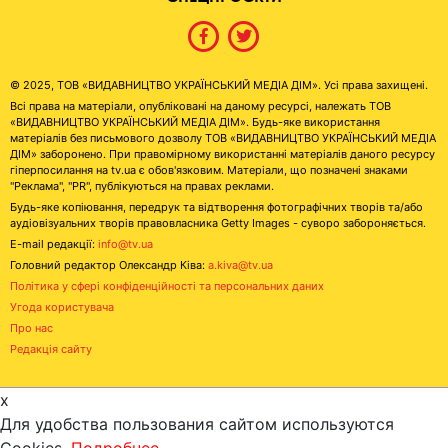
© 2025, ТОВ «ВИДАВНИЦТВО УКРАЇНСЬКИЙ МЕДІА ДІМ». Усі права захищені.
Всі права на матеріали, опубліковані на даному ресурсі, належать ТОВ
«ВИДАВНИЦТВО УКРАЇНСЬКИЙ МЕДІА ДІМ». Будь-яке використання
матеріалів без письмового дозволу ТОВ «ВИДАВНИЦТВО УКРАЇНСЬКИЙ МЕДІА
ДІМ» заборонено. При правомірному використанні матеріалів даного ресурсу
гіперпосилання на tv.ua є обов'язковим. Матеріали, що позначені знаками
"Реклама", "PR", публікуються на правах реклами.
Будь-яке копіювання, передрук та відтворення фотографічних творів та/або
аудіовізуальних творів правовласника Getty Images - суворо забороняється.
E-mail редакції:
info@tv.ua
Головний редактор Олександр Ківа:
a.kiva@tv.ua
Політика у сфері конфіденційності та персональних даних
Угода користувача
Про нас
Редакція сайту
x
Для удобства пользования сайтом используются
Cookies.
Подробнее...