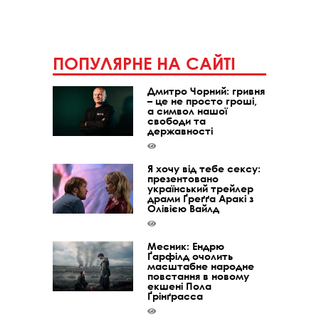
ПОПУЛЯРНЕ НА САЙТІ
Дмитро Чорний: гривня
– це не просто гроші,
а символ нашої
свободи та
державності
Я хочу від тебе сексу:
презентовано
український трейлер
драми Ґреґґа Аракі з
Олівією Вайлд
Месник: Ендрю
Ґарфілд очолить
масштабне народне
повстання в новому
екшені Пола
Ґрінґрасса