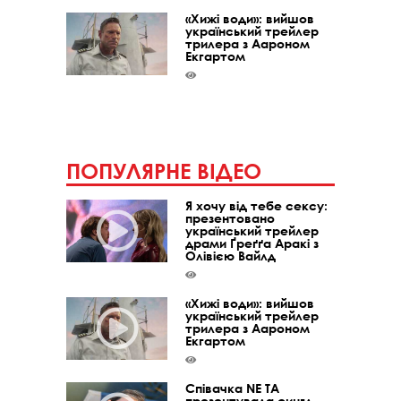
«Хижі води»: вийшов
український трейлер
трилера з Аароном
Екгартом
ПОПУЛЯРНЕ ВІДЕО
Я хочу від тебе сексу:
презентовано
український трейлер
драми Ґреґґа Аракі з
Олівією Вайлд
«Хижі води»: вийшов
український трейлер
трилера з Аароном
Екгартом
Співачка NE TA
презентувала сингл