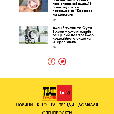
про справжні емоції і
повернулася в
легендарне “Караоке
на майдані”
Алан Рітчсон та Оуен
Вілсон у смертельній
гонці: вийшов трейлер
комедійного екшена
«Перевізник»
НОВИНИ
КІНО
TV
ТРЕНДИ
ДОЗВІЛЛЯ
СПЕЦПРОЄКТИ