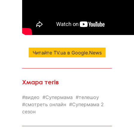
Читайте TV.ua в Google.News
Хмара тегів
видео
Супермама
телешоу
смотреть онлайн
Супермама 2
сезон