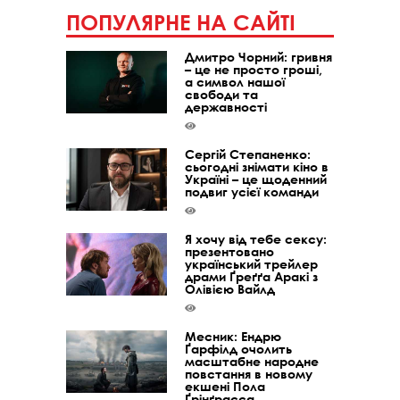
ПОПУЛЯРНЕ НА САЙТІ
Дмитро Чорний: гривня
– це не просто гроші,
а символ нашої
свободи та
державності
Сергій Степаненко:
сьогодні знімати кіно в
Україні – це щоденний
подвиг усієї команди
Я хочу від тебе сексу:
презентовано
український трейлер
драми Ґреґґа Аракі з
Олівією Вайлд
Месник: Ендрю
Ґарфілд очолить
масштабне народне
повстання в новому
екшені Пола
Ґрінґрасса