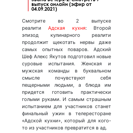
выпуск онлайн (эфир от
04.09.2021)
Смотрите во 2 выпуске
реалити
Адская кухня
: Второй
эпизод кулинарного реалити
продолжит щекотать нервы даже
самых опытных поваров. Адский
Шеф Алекс Якутов подготовил новые
суровые испытания. Женская и
мужская команды в буквальном
смысле почувствуют себя
пещерными людьми, а блюда им
придется готовить практически
голыми руками. И самым страшным
испытанием для участников станет
финальный ужин в телересторане
«Адской кухни», который для кого-
то из участников превратится в ад.