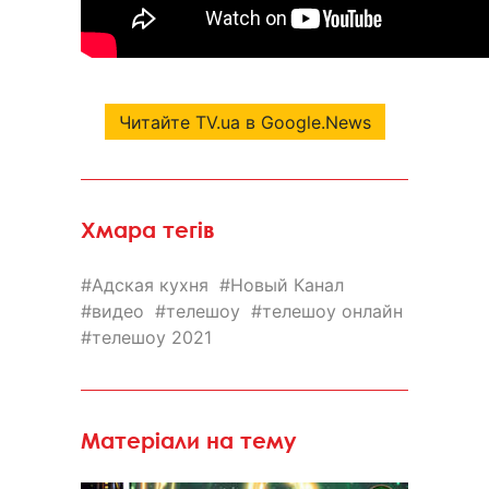
Читайте TV.ua в Google.News
Хмара тегів
Адская кухня
Новый Канал
видео
телешоу
телешоу онлайн
телешоу 2021
Матеріали на тему