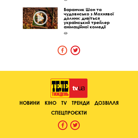
Баранчик Шон та
чудовисько з Мохнявої
долини: дивіться
український трейлер
анімаційної комедії
НОВИНИ
КІНО
TV
ТРЕНДИ
ДОЗВІЛЛЯ
СПЕЦПРОЄКТИ