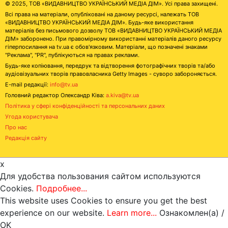
© 2025, ТОВ «ВИДАВНИЦТВО УКРАЇНСЬКИЙ МЕДІА ДІМ». Усі права захищені.
Всі права на матеріали, опубліковані на даному ресурсі, належать ТОВ
«ВИДАВНИЦТВО УКРАЇНСЬКИЙ МЕДІА ДІМ». Будь-яке використання
матеріалів без письмового дозволу ТОВ «ВИДАВНИЦТВО УКРАЇНСЬКИЙ МЕДІА
ДІМ» заборонено. При правомірному використанні матеріалів даного ресурсу
гіперпосилання на tv.ua є обов'язковим. Матеріали, що позначені знаками
"Реклама", "PR", публікуються на правах реклами.
Будь-яке копіювання, передрук та відтворення фотографічних творів та/або
аудіовізуальних творів правовласника Getty Images - суворо забороняється.
E-mail редакції:
info@tv.ua
Головний редактор Олександр Ківа:
a.kiva@tv.ua
Політика у сфері конфіденційності та персональних даних
Угода користувача
Про нас
Редакція сайту
x
Для удобства пользования сайтом используются
Cookies.
Подробнее...
This website uses Cookies to ensure you get the best
experience on our website.
Learn more...
Ознакомлен(а) /
OK