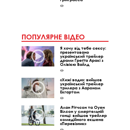
ПОПУЛЯРНЕ ВІДЕО
Я хочу від тебе сексу:
презентовано
український трейлер
драми Ґреґґа Аракі з
Олівією Вайлд
«Хижі води»: вийшов
український трейлер
трилера з Аароном
Екгартом
Алан Рітчсон та Оуен
Вілсон у смертельній
гонці: вийшов трейлер
комедійного екшена
«Перевізник»