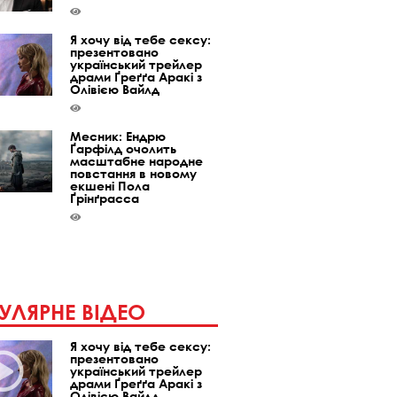
Я хочу від тебе сексу:
презентовано
український трейлер
драми Ґреґґа Аракі з
Олівією Вайлд
Месник: Ендрю
Ґарфілд очолить
масштабне народне
повстання в новому
екшені Пола
Ґрінґрасса
УЛЯРНЕ ВІДЕО
Я хочу від тебе сексу:
презентовано
український трейлер
драми Ґреґґа Аракі з
Олівією Вайлд