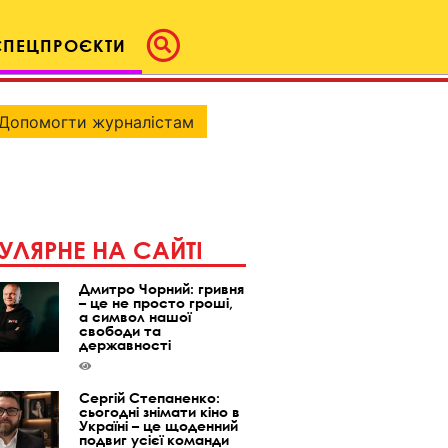
СПЕЦПРОЄКТИ
Допомогти журналістам
УЛЯРНЕ НА САЙТІ
Дмитро Чорний: гривня
– це не просто гроші,
а символ нашої
свободи та
державності
Сергій Степаненко:
сьогодні знімати кіно в
Україні – це щоденний
подвиг усієї команди