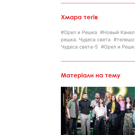
Хмара тегів
Орел и Решка
Новый Канал
решка. Чудеса света
телешо
Чудеса света-5
Орел и Решка
Матеріали на тему