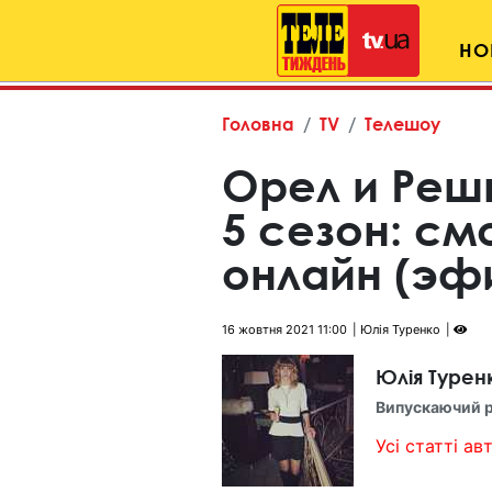
НО
Головна
TV
Телешоу
Орел и Реш
5 сезон: см
онлайн (эфи
16 жовтня 2021 11:00
Юлія Туренко
Юлія Турен
Випускаючий 
Усі статті авт