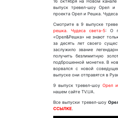
16 октября на Новом канале
выпуск тревел-шоу Орел и 
проекта Орел и Решка. Чудеса
Смотрите в 9 выпуске трев
решка. Чудеса света-5
: О 
«Орел&Решка» не знают толь
за десять лет своего суще
заслужило звание легендар
получить безлимитную зол
подброшенной монетке. В но
ворвался с новой соведущ
выпуске они отправятся в Руа
9 выпуск тревел-шоу
Орел и
нашем сайте TV.UA.
Все выпуски тревел-шоу
Орел
ССЫЛКЕ
.