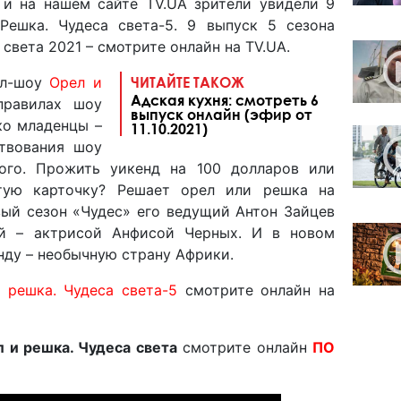
 и на нашем сайте TV.UA зрители увидели 9
Решка. Чудеса света-5. 9 выпуск 5 сезона
 света 2021 – смотрите онлайн на TV.UA.
ел-шоу
Орел и
ЧИТАЙТЕ ТАКОЖ
Адская кухня: смотреть 6
правилах шоу
выпуск онлайн (эфир от
ко младенцы –
11.10.2021)
ствования шоу
ного. Прожить уикенд на 100 долларов или
отую карточку? Решает орел или решка на
вый сезон «Чудес» его ведущий Антон Зайцев
ей – актрисой Анфисой Черных. И в новом
нду – необычную страну Африки.
 решка. Чудеса света-5
смотрите онлайн на
 и решка. Чудеса света
смотрите онлайн
ПО