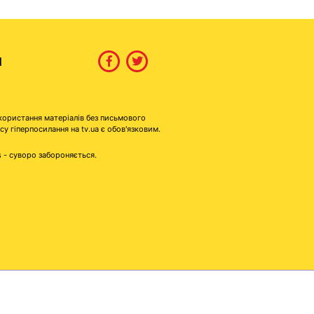
И
користання матеріалів без письмового
гіперпосилання на tv.ua є обов'язковим.
s - суворо забороняється.