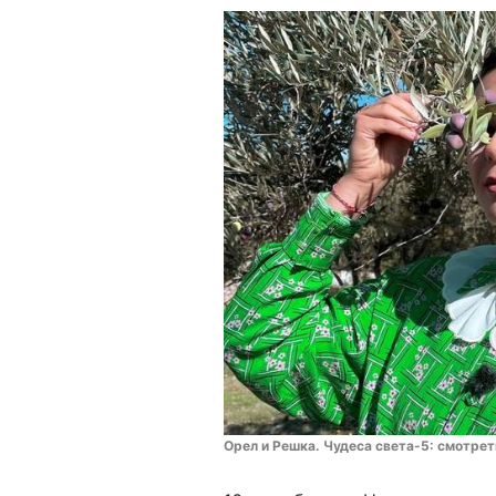
Орел и Решка. Чудеса света-5: смотрет