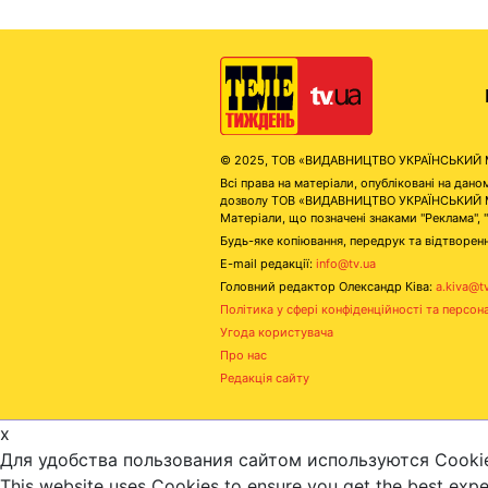
© 2025, ТОВ «ВИДАВНИЦТВО УКРАЇНСЬКИЙ МЕД
Всі права на матеріали, опубліковані на д
дозволу ТОВ «ВИДАВНИЦТВО УКРАЇНСЬКИЙ МЕДІ
Матеріали, що позначені знаками "Реклама", 
Будь-яке копіювання, передрук та відтворенн
E-mail редакції:
info@tv.ua
Головний редактор Олександр Ківа:
a.kiva@t
Політика у сфері конфіденційності та персон
Угода користувача
Про нас
Редакція сайту
x
Для удобства пользования сайтом используются Cooki
This website uses Cookies to ensure you get the best exp