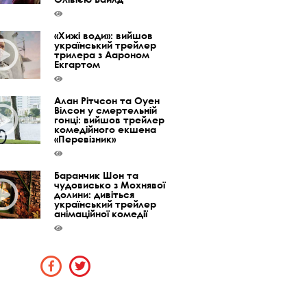
«Хижі води»: вийшов
український трейлер
трилера з Аароном
Екгартом
Алан Рітчсон та Оуен
Вілсон у смертельній
гонці: вийшов трейлер
комедійного екшена
«Перевізник»
Баранчик Шон та
чудовисько з Мохнявої
долини: дивіться
український трейлер
анімаційної комедії