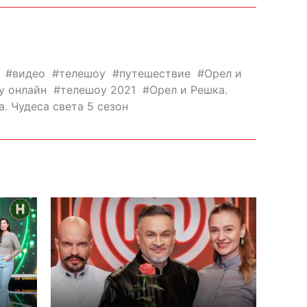
видео
телешоу
путешествие
Орел и
у онлайн
телешоу 2021
Орел и Решка.
. Чудеса света 5 сезон