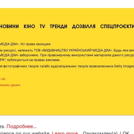
НОВИНИ
КІНО
TV
ТРЕНДИ
ДОЗВІЛЛЯ
СПЕЦПРОЄКТ
ІА ДІМ». Усі права захищені.
аному ресурсі, належать ТОВ «ВИДАВНИЦТВО УКРАЇНСЬКИЙ МЕДІА ДІМ». Будь-яке ви
А ДІМ» заборонено. При правомірному використанні матеріалів даного ресурсу 
"PR", публікуються на правах реклами.
я фотографічних творів та/або аудіовізуальних творів правовласника Getty Image
v.ua
альних даних
es.
Подробнее...
erience on our website.
Learn more...
Ознакомлен(а) / OK