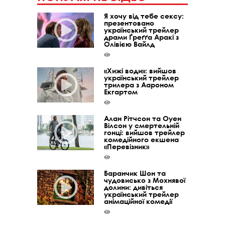
Я хочу від тебе сексу:
презентовано
український трейлер
драми Ґреґґа Аракі з
Олівією Вайлд
«Хижі води»: вийшов
український трейлер
трилера з Аароном
Екгартом
Алан Рітчсон та Оуен
Вілсон у смертельній
гонці: вийшов трейлер
комедійного екшена
«Перевізник»
Баранчик Шон та
чудовисько з Мохнявої
долини: дивіться
український трейлер
анімаційної комедії