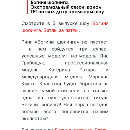
Богиня шопинга.
Экстремальный сезон: канал
ТЕТ назвал дату премьеры шоу
Смотрите в 5 выпуске шоу
Богиня
шопинга. Батлы за патлы
:
Ринг «Богини шопинга» не пустует
- в нем сойдутся три супер-
успешные модели: ню-модель Яна
Грабощук, профессиональная
модель Катерина Ротарь и
международная модель Марьяна
Кметь. Красотки будут бороться за
звание самой стильной, но только
одна из них удостоится титула
Богини шопинга! Чей образ сегодня
больше всего понравится нашим
экспертам?