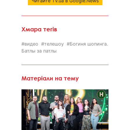
Читайте TV.ua в Google.News
Хмара тегів
видео
телешоу
Богиня шопинга.
Батлы за патлы
Матеріали на тему