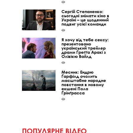
Сергій Степаненко:
сьогодні знімати кіно в
Україні – це щоденний
подвиг усієї команди
Я хочу від тебе сексу:
презентовано
український трейлер
драми Ґреґґа Аракі з
Олівією Вайлд
Месник: Ендрю
Ґарфілд очолить
масштабне народне
повстання в новому
екшені Пола
Ґрінґрасса
ПОПУЛЯРНЕ ВІДЕО