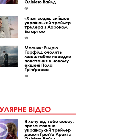
Олівією Вайлд
«Хижі води»: вийшов
український трейлер
трилера з Аароном
Екгартом
Месник: Ендрю
Ґарфілд очолить
масштабне народне
повстання в новому
екшені Пола
Ґрінґрасса
УЛЯРНЕ ВІДЕО
Я хочу від тебе сексу:
презентовано
український трейлер
драми Ґреґґа Аракі з
Олівією Вайлд