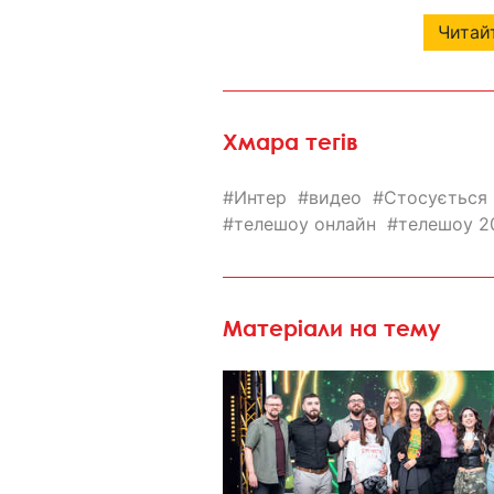
Читайт
Хмара тегів
Интер
видео
Стосується
телешоу онлайн
телешоу 2
Матеріали на тему