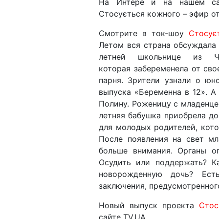
На Интере и на нашем са
Стосується кожного – эфир от
Смотрите в ток-шоу
Стосує
Летом вся страна обсуждала 
летней школьнице из Че
которая забеременела от свое
парня. Зрители узнали о ю
выпуска «Беременна в 12». А
Полину. Роженицу с младенце
летняя бабушка приобрела до
для молодых родителей, кот
После появления на свет м
больше внимания. Органы о
Осудить или поддержать? К
новорожденную дочь? Ест
заключения, предусмотренног
Новый выпуск проекта
Стос
сайте TV.UA.