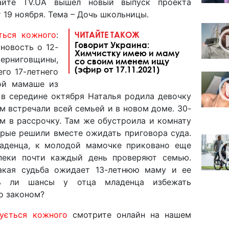
йте TV.UA вышел новый выпуск проекта
 19 ноября. Тема – Дочь школьницы.
ться кожного
:
ЧИТАЙТЕ ТАКОЖ
Говорит Украина:
новость о 12-
Химчистку имею и маму
рниговщины,
со своим именем ищу
(эфир от 17.11.2021)
го 17-летнего
ной мамаше из
 в середине октября Наталья родила девочку
м встречали всей семьей и в новом доме. 30-
м в рассрочку. Там же обустроила и комнату
орые решили вместе ожидать приговора суда.
ладенца, к молодой мамочке приковано еще
пеки почти каждый день проверяют семью.
акая судьба ожидает 13-летнюю маму и ее
ь ли шансы у отца младенца избежать
о законом?
ується кожного
смотрите онлайн на нашем