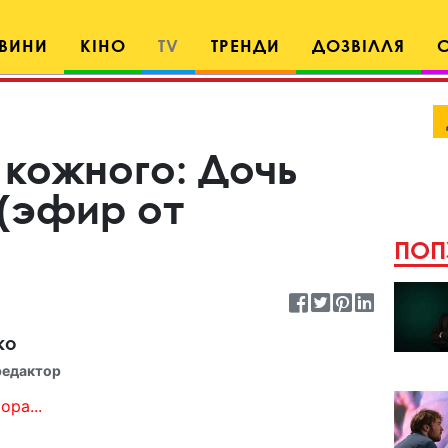
ВИНИ
КІНО
TV
ТРЕНДИ
ДОЗВІЛЛЯ
 кожного: Дочь
(эфир от
ПОП
ко
редактор
ора...