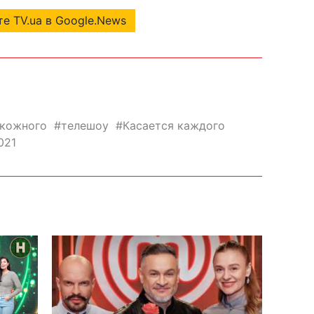
е TV.ua в Google.News
 кожного
телешоу
Касается каждого
021