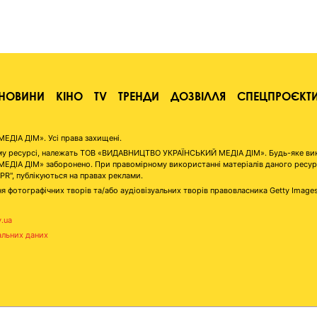
НОВИНИ
КІНО
TV
ТРЕНДИ
ДОЗВІЛЛЯ
СПЕЦПРОЄКТ
ІА ДІМ». Усі права захищені.
аному ресурсі, належать ТОВ «ВИДАВНИЦТВО УКРАЇНСЬКИЙ МЕДІА ДІМ». Будь-яке ви
А ДІМ» заборонено. При правомірному використанні матеріалів даного ресурсу 
"PR", публікуються на правах реклами.
я фотографічних творів та/або аудіовізуальних творів правовласника Getty Image
v.ua
альних даних