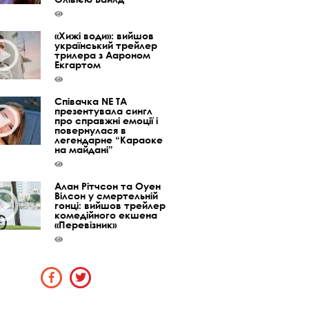
«Хижі води»: вийшов
український трейлер
трилера з Аароном
Екгартом
Співачка NE TA
презентувала сингл
про справжні емоції і
повернулася в
легендарне “Караоке
на майдані”
Алан Рітчсон та Оуен
Вілсон у смертельній
гонці: вийшов трейлер
комедійного екшена
«Перевізник»