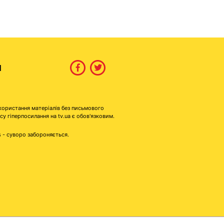
И
користання матеріалів без письмового
гіперпосилання на tv.ua є обов'язковим.
s - суворо забороняється.