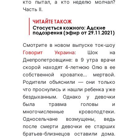
кто пытал, а кто неделю молчал?
Часть II.
ЧИТАЙТЕ ТАКОЖ
Стосується кожного: Адские
подозрения (эфир от 29.11.2021)
Смотрите в новом выпуске ток-шоу
Говорит Украина
: Шок на
Днепропетровщине: в 9 утра врачи
скорой находят 4-летнюю Олю в ее
собственной кроватке… мертвой.
Родители объяснили — они только
что проснулись и нашли ребенка уже
бездыханным. Однако у девочки
была травма головы и
многочисленные кровоподтеки.
Односельчане возмущены, ведь
после смерти девочки ее старших
братьев-близнецов оставили дома.