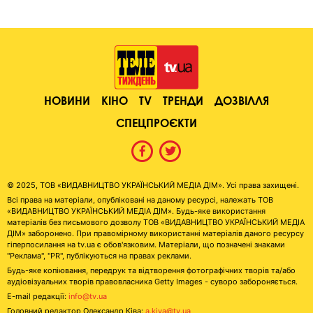
НОВИНИ
КІНО
TV
ТРЕНДИ
ДОЗВІЛЛЯ
СПЕЦПРОЄКТИ
© 2025, ТОВ «ВИДАВНИЦТВО УКРАЇНСЬКИЙ МЕДІА ДІМ». Усі права захищені.
Всі права на матеріали, опубліковані на даному ресурсі, належать ТОВ
«ВИДАВНИЦТВО УКРАЇНСЬКИЙ МЕДІА ДІМ». Будь-яке використання
матеріалів без письмового дозволу ТОВ «ВИДАВНИЦТВО УКРАЇНСЬКИЙ МЕДІА
ДІМ» заборонено. При правомірному використанні матеріалів даного ресурсу
гіперпосилання на tv.ua є обов'язковим. Матеріали, що позначені знаками
"Реклама", "PR", публікуються на правах реклами.
Будь-яке копіювання, передрук та відтворення фотографічних творів та/або
аудіовізуальних творів правовласника Getty Images - суворо забороняється.
E-mail редакції:
info@tv.ua
Головний редактор Олександр Ківа:
a.kiva@tv.ua