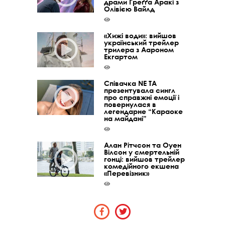
драми Ґреґґа Аракі з
Олівією Вайлд
«Хижі води»: вийшов
український трейлер
трилера з Аароном
Екгартом
Співачка NE TA
презентувала сингл
про справжні емоції і
повернулася в
легендарне “Караоке
на майдані”
Алан Рітчсон та Оуен
Вілсон у смертельній
гонці: вийшов трейлер
комедійного екшена
«Перевізник»