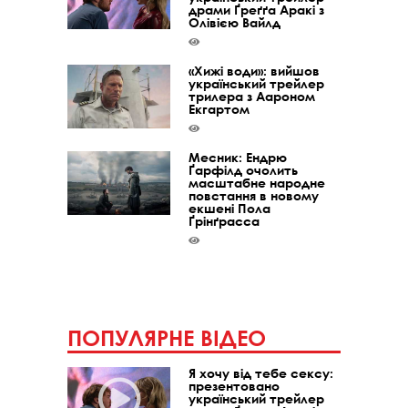
драми Ґреґґа Аракі з
Олівією Вайлд
«Хижі води»: вийшов
український трейлер
трилера з Аароном
Екгартом
Месник: Ендрю
Ґарфілд очолить
масштабне народне
повстання в новому
екшені Пола
Ґрінґрасса
ПОПУЛЯРНЕ ВІДЕО
Я хочу від тебе сексу:
презентовано
український трейлер