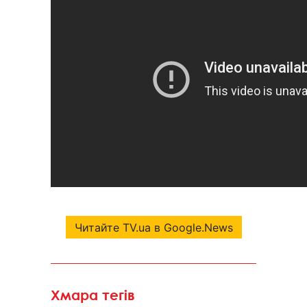
Читайте TV.ua в Google.News
Хмара тегів