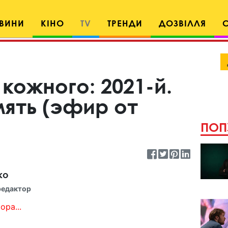
ВИНИ
КІНО
TV
ТРЕНДИ
ДОЗВІЛЛЯ
кожного: 2021-й.
мять (эфир от
ПОП
ко
редактор
ора...