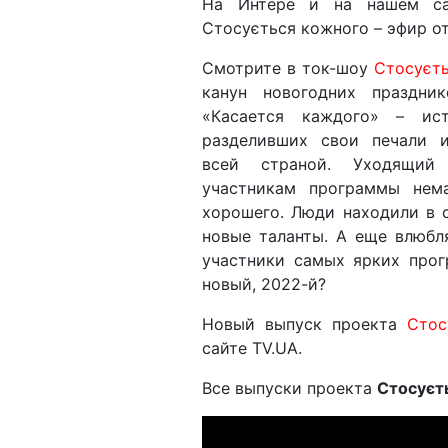
На Интере и на нашем са
Стосується кожного – эфир от 
Смотрите в ток-шоу
Стосуєт
канун новогодних праздни
«Касается каждого» – ис
разделивших свои печали 
всей страной. Уходящий
участникам программы нем
хорошего. Люди находили в 
новые таланты. А еще влюбл
участники самых ярких прог
новый, 2022-й?
Новый выпуск проекта
Стос
сайте TV.UA.
Все выпуски проекта
Стосуєт