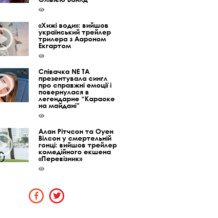
«Хижі води»: вийшов
український трейлер
трилера з Аароном
Екгартом
Співачка NE TA
презентувала сингл
про справжні емоції і
повернулася в
легендарне “Караоке
на майдані”
Алан Рітчсон та Оуен
Вілсон у смертельній
гонці: вийшов трейлер
комедійного екшена
«Перевізник»