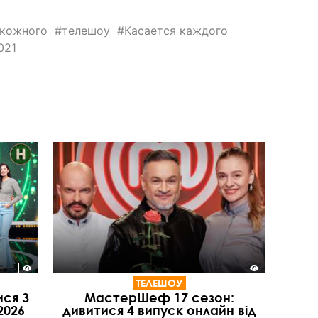
 кожного
телешоу
Касается каждого
021
ТЕЛЕШОУ
ися 3
МастерШеф 17 сезон:
2026
дивитися 4 випуск онлайн від