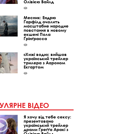
Олівією Вайлд
Месник: Ендрю
Ґарфілд очолить
масштабне народне
повстання в новому
екшені Пола
Ґрінґрасса
«Хижі води»: вийшов
український трейлер
трилера з Аароном
Екгартом
УЛЯРНЕ ВІДЕО
Я хочу від тебе сексу:
презентовано
український трейлер
драми Ґреґґа Аракі з
Олівією Вайлд