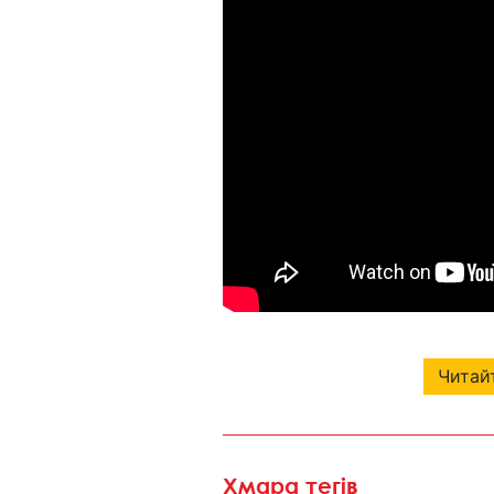
Читайт
Хмара тегів