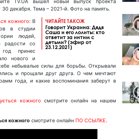
йте TV.UA вышел новый выпуск проекта
30 декабря. Тема – 2021-й. Фото на память.
ься кожного
: В
ЧИТАЙТЕ ТАКОЖ
Говорит Украина: Дядя
ков в студии
Саша и его лолиты: кто
тории людей,
ответит за интим с
детьми? (эфир от
и радости со
23.12.2021)
 год принес
ало нового и
себе небывалые силы для борьбы. Открывали
ялись и прощали друг друга. О чем мечтают
рамм года, и какие воспоминания заберут в
ується кожного
смотрите онлайн на нашем
ься кожного
смотрите онлайн
ПО ССЫЛКЕ
.