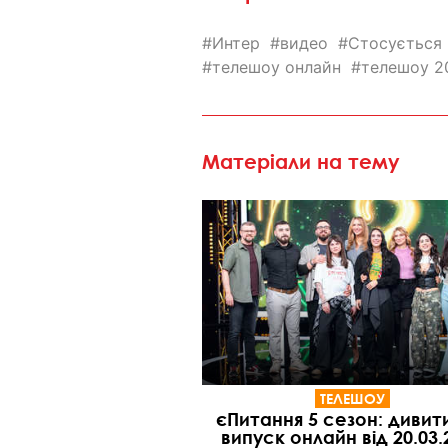
Интер
видео
Стосується
телешоу онлайн
телешоу 2
Матеріали на тему
ТЕЛЕШОУ
єПитання 5 сезон: дивит
випуск онлайн від 20.03.