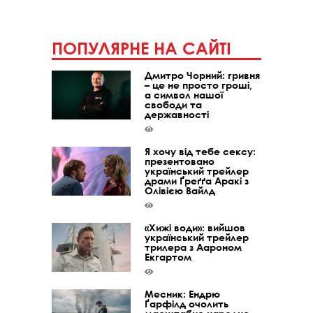
ПОПУЛЯРНЕ НА САЙТІ
Дмитро Чорний: гривня
– це не просто гроші,
а символ нашої
свободи та
державності
Я хочу від тебе сексу:
презентовано
український трейлер
драми Ґреґґа Аракі з
Олівією Вайлд
«Хижі води»: вийшов
український трейлер
трилера з Аароном
Екгартом
Месник: Ендрю
Ґарфілд очолить