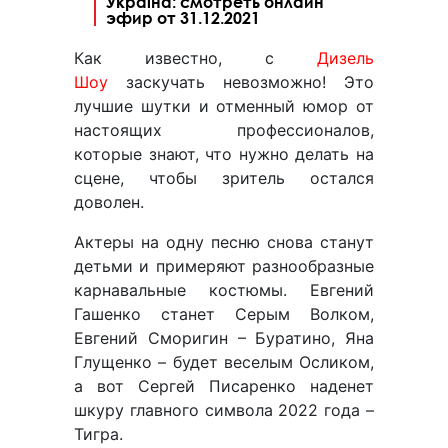
Україна: смотреть онлайн
эфир от 31.12.2021
Как известно, с
Дизель
Шоу
заскучать невозможно! Это
лучшие шутки и отменный юмор от
настоящих профессионалов,
которые знают, что нужно делать на
сцене, чтобы зритель остался
доволен.
Актеры на одну песню снова станут
детьми и примеряют разнообразные
карнавальные костюмы. Евгений
Гашенко станет Серым Волком,
Евгений Сморигин – Буратино, Яна
Глущенко – будет веселым Осликом,
а вот Сергей Писаренко наденет
шкуру главного символа 2022 года –
Тигра.