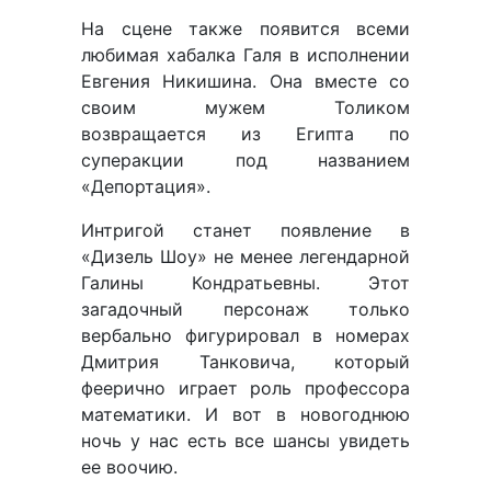
На сцене также появится всеми
любимая хабалка Галя в исполнении
Евгения Никишина. Она вместе со
своим мужем Толиком
возвращается из Египта по
суперакции под названием
«Депортация».
Интригой станет появление в
«Дизель Шоу» не менее легендарной
Галины Кондратьевны. Этот
загадочный персонаж только
вербально фигурировал в номерах
Дмитрия Танковича, который
феерично играет роль профессора
математики. И вот в новогоднюю
ночь у нас есть все шансы увидеть
ее воочию.