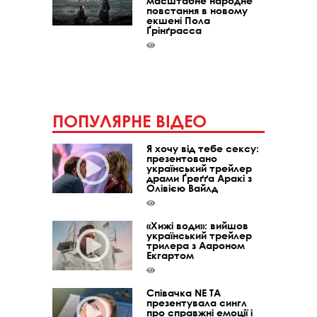
масштабне народне
повстання в новому
екшені Пола
Ґрінґрасса
ПОПУЛЯРНЕ ВІДЕО
Я хочу від тебе сексу:
презентовано
український трейлер
драми Ґреґґа Аракі з
Олівією Вайлд
«Хижі води»: вийшов
український трейлер
трилера з Аароном
Екгартом
Співачка NE TA
презентувала сингл
про справжні емоції і