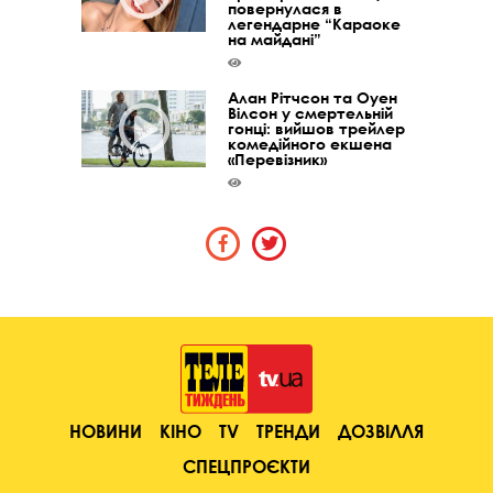
повернулася в
легендарне “Караоке
на майдані”
Алан Рітчсон та Оуен
Вілсон у смертельній
гонці: вийшов трейлер
комедійного екшена
«Перевізник»
НОВИНИ
КІНО
TV
ТРЕНДИ
ДОЗВІЛЛЯ
СПЕЦПРОЄКТИ