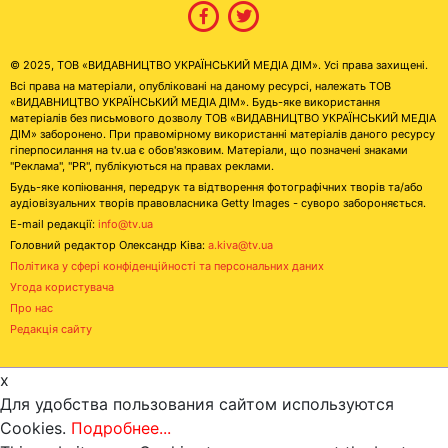
© 2025, ТОВ «ВИДАВНИЦТВО УКРАЇНСЬКИЙ МЕДІА ДІМ». Усі права захищені.
Всі права на матеріали, опубліковані на даному ресурсі, належать ТОВ
«ВИДАВНИЦТВО УКРАЇНСЬКИЙ МЕДІА ДІМ». Будь-яке використання
матеріалів без письмового дозволу ТОВ «ВИДАВНИЦТВО УКРАЇНСЬКИЙ МЕДІА
ДІМ» заборонено. При правомірному використанні матеріалів даного ресурсу
гіперпосилання на tv.ua є обов'язковим. Матеріали, що позначені знаками
"Реклама", "PR", публікуються на правах реклами.
Будь-яке копіювання, передрук та відтворення фотографічних творів та/або
аудіовізуальних творів правовласника Getty Images - суворо забороняється.
E-mail редакції:
info@tv.ua
Головний редактор Олександр Ківа:
a.kiva@tv.ua
Політика у сфері конфіденційності та персональних даних
Угода користувача
Про нас
Редакція сайту
x
Для удобства пользования сайтом используются
Cookies.
Подробнее...