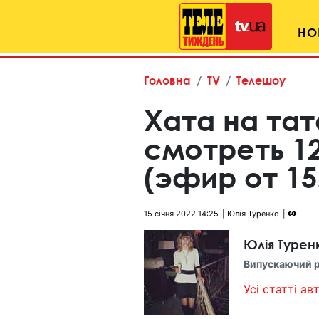
НО
Головна
TV
Телешоу
Хата на тат
смотреть 1
(эфир от 15
15 січня 2022 14:25
Юлія Туренко
Юлія Турен
Випускаючий 
Усі статті авт