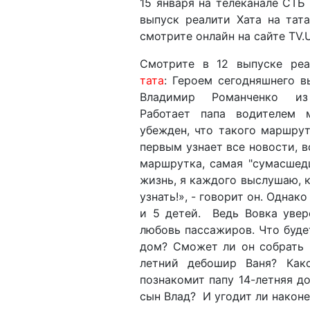
15 января на телеканале СТБ
выпуск реалити Хата на тата
смотрите онлайн на сайте TV.
Смотрите в 12 выпуске ре
тата
: Героем сегодняшнего в
Владимир Романченко из
Работает папа водителем 
убежден, что такого маршрут
первым узнает все новости, в
маршрутка, самая "сумасшедш
жизнь, я каждого выслушаю, 
узнать!», - говорит он. Одна
и 5 детей. Ведь Вовка увер
любовь пассажиров. Что будет
дом? Сможет ли он собрать 
летний дебошир Ваня? Как
познакомит папу 14-летняя 
сын Влад? И угодит ли након