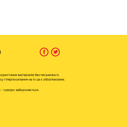
И
користання матеріалів без письмового
гіперпосилання на tv.ua є обов'язковим.
s - суворо забороняється.