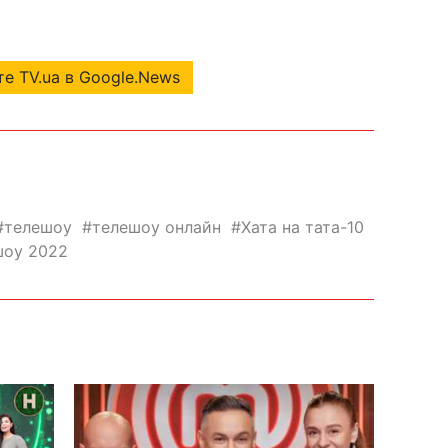
е TV.ua в Google.News
телешоу
телешоу онлайн
Хата на тата-10
шоу 2022