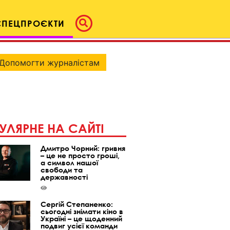
СПЕЦПРОЄКТИ
Допомогти журналістам
УЛЯРНЕ НА САЙТІ
Дмитро Чорний: гривня
– це не просто гроші,
а символ нашої
свободи та
державності
Сергій Степаненко:
сьогодні знімати кіно в
Україні – це щоденний
подвиг усієї команди