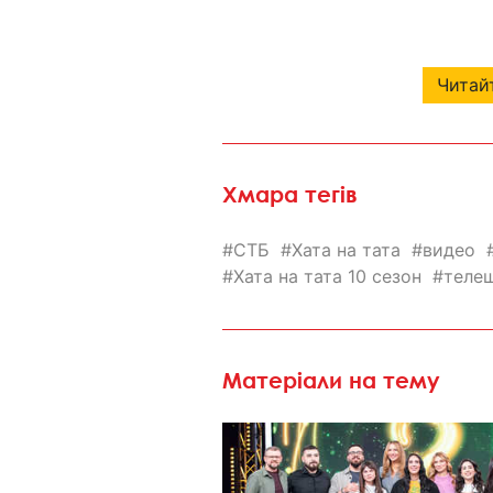
Читайт
Хмара тегів
СТБ
Хата на тата
видео
Хата на тата 10 сезон
теле
Матеріали на тему