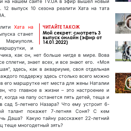
 и на нашем сайте TV.UA в эфир вышел новый
. 12 выпуск 10 сезона реалити Хата на тата
UA.
алити
Хата на
ЧИТАЙТЕ ТАКОЖ
Мой секрет: смотреть 3
ыпуска станет
выпуск онлайн (эфир от
 Мариуполя.
14.01.2022)
маршрутки, и
чика, как он, нет больше нигде в мире. Вова
се сплетни, знает всех, и все знают его. «Моя
ая", здесь, как в аквариуме, своя отдельная
каждого поддержу здесь столько всего можно
ко в его маршрутке нет места для жены Наталии
ен, что главное в жизни – это настроение и
, когда на папу останется пять детей, теща и
в сад 5-летнего Назара? Что ему устроит 6-
ой талант покажет 7-летняя Соня? С кем
дочь Даша? Какую тайну расскажет 22-летний
ец теще многодетный зять?