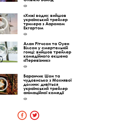
«Хижі води»: вийшов
український трейлер
трилера з Аароном
Екгартом
Алан Рітчсон та Оуен
Вілсон у смертельній
гонці: вийшов трейлер
комедійного екшена
«Перевізник»
Баранчик Шон та
чудовисько з Мохнявої
долини: дивіться
український трейлер
анімаційної комедії