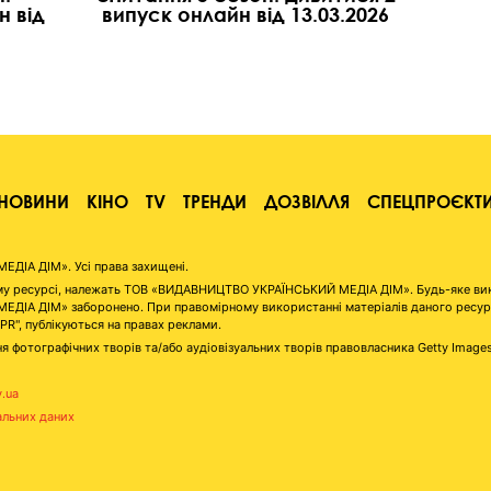
н від
випуск онлайн від 13.03.2026
НОВИНИ
КІНО
TV
ТРЕНДИ
ДОЗВІЛЛЯ
СПЕЦПРОЄКТ
ІА ДІМ». Усі права захищені.
аному ресурсі, належать ТОВ «ВИДАВНИЦТВО УКРАЇНСЬКИЙ МЕДІА ДІМ». Будь-яке ви
А ДІМ» заборонено. При правомірному використанні матеріалів даного ресурсу 
"PR", публікуються на правах реклами.
я фотографічних творів та/або аудіовізуальних творів правовласника Getty Image
v.ua
альних даних