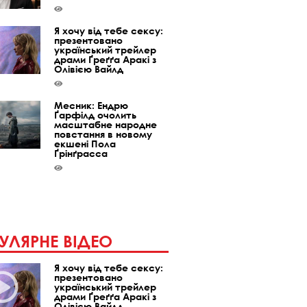
Я хочу від тебе сексу:
презентовано
український трейлер
драми Ґреґґа Аракі з
Олівією Вайлд
Месник: Ендрю
Ґарфілд очолить
масштабне народне
повстання в новому
екшені Пола
Ґрінґрасса
УЛЯРНЕ ВІДЕО
Я хочу від тебе сексу:
презентовано
український трейлер
драми Ґреґґа Аракі з
Олівією Вайлд