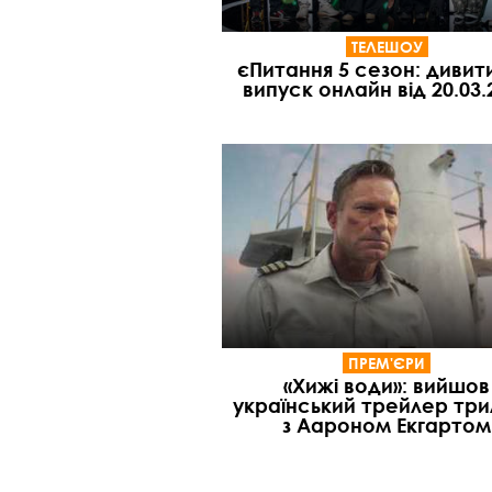
ТЕЛЕШОУ
єПитання 5 сезон: дивит
випуск онлайн від 20.03.
ПРЕМ'ЄРИ
«Хижі води»: вийшов
український трейлер тр
з Аароном Екгартом