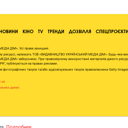
НОВИНИ
КІНО
TV
ТРЕНДИ
ДОЗВІЛЛЯ
СПЕЦПРОЄКТ
ІА ДІМ». Усі права захищені.
аному ресурсі, належать ТОВ «ВИДАВНИЦТВО УКРАЇНСЬКИЙ МЕДІА ДІМ». Будь-яке ви
А ДІМ» заборонено. При правомірному використанні матеріалів даного ресурсу 
"PR", публікуються на правах реклами.
я фотографічних творів та/або аудіовізуальних творів правовласника Getty Image
v.ua
альних даних
es.
Подробнее...