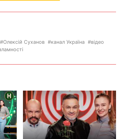
Олексій Суханов
канал Україна
відео
зламності