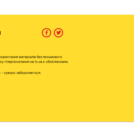
И
користання матеріалів без письмового
гіперпосилання на tv.ua є обов'язковим.
s - суворо забороняється.