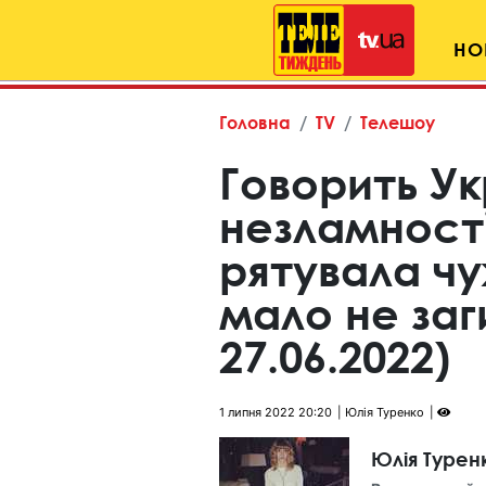
НО
Головна
TV
Телешоу
Говорить Ук
незламності
рятувала чуж
мало не заг
27.06.2022)
1 липня 2022 20:20
Юлія Туренко
Юлія Турен