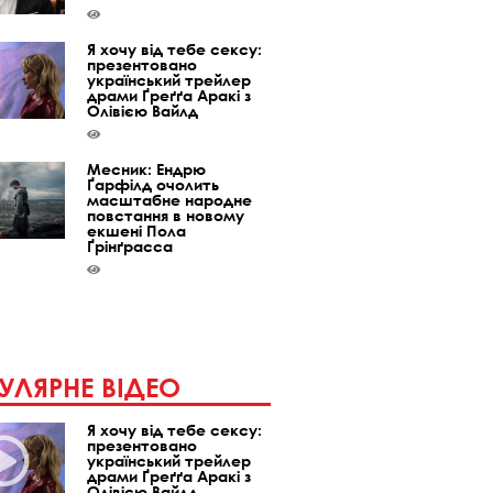
Я хочу від тебе сексу:
презентовано
український трейлер
драми Ґреґґа Аракі з
Олівією Вайлд
Месник: Ендрю
Ґарфілд очолить
масштабне народне
повстання в новому
екшені Пола
Ґрінґрасса
УЛЯРНЕ ВІДЕО
Я хочу від тебе сексу:
презентовано
український трейлер
драми Ґреґґа Аракі з
Олівією Вайлд