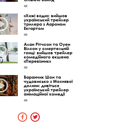
«Хижі води»: вийшов
український трейлер
трилера з Аароном
Екгартом
Алан Рітчсон та Оуен
Вілсон у смертельній
гонці: вийшов трейлер
комедійного екшена
«Перевізник»
Баранчик Шон та
чудовисько з Мохнявої
долини: дивіться
український трейлер
анімаційної комедії