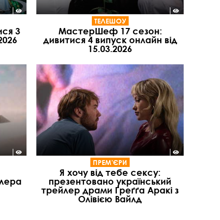
ТЕЛЕШОУ
ися 3
МастерШеф 17 сезон:
2026
дивитися 4 випуск онлайн від
15.03.2026
ПРЕМ'ЄРИ
Я хочу від тебе сексу:
илера
презентовано український
трейлер драми Ґреґґа Аракі з
Олівією Вайлд