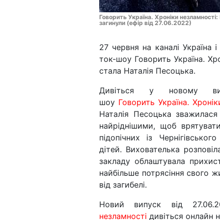
Говорить Україна. Хроніки незламності: 
загинули (ефір від 27.06.2022)
27 червня на каналі Україна 
ток-шоу Говорить Україна. Хр
стала Наталія Песоцька.
Дивіться у новому ви
шоу
Говорить Україна. Хронік
Наталія Песоцька зважилася
найріднішими, щоб врятуват
підопічних із Чернігівського
дітей. Вихователька розпові
закладу облаштувала прихист
найбільше потрясіння свого жи
від загибелі.
Новий випуск від 27.06
незламності
дивіться онлайн н