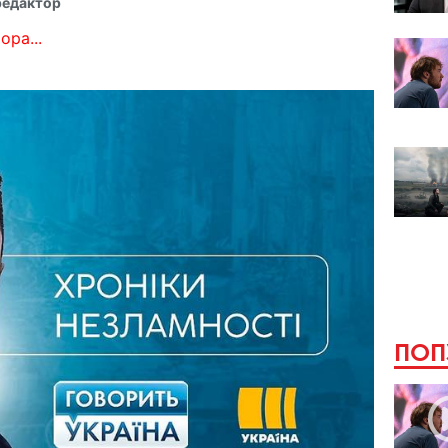
редактор
ора...
ПОП