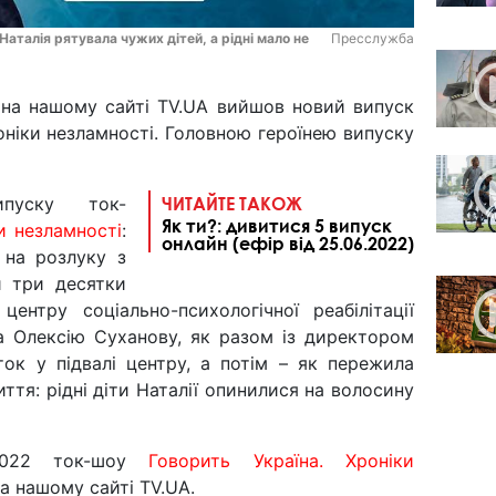
Наталія рятувала чужих дітей, а рідні мало не
Пресслужба
і на нашому сайті TV.UA вийшов новий випуск
оніки незламності. Головною героїнею випуску
пуску ток-
ЧИТАЙТЕ ТАКОЖ
Як ти?: дивитися 5 випуск
и незламності
:
онлайн (ефір від 25.06.2022)
 на розлуку з
и три десятки
 центру соціально-психологічної реабілітації
ла Олексію Суханову, як разом із директором
ок у підвалі центру, а потім – як пережила
ття: рідні діти Наталії опинилися на волосину
.2022 ток-шоу
Говорить Україна. Хроніки
а нашому сайті TV.UA.