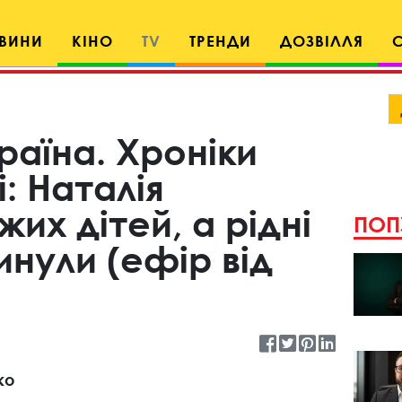
ВИНИ
КІНО
TV
ТРЕНДИ
ДОЗВІЛЛЯ
раїна. Хроніки
: Наталія
их дітей, а рідні
ПОП
инули (ефір від
ко