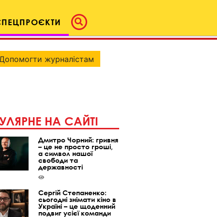
СПЕЦПРОЄКТИ
Допомогти журналістам
УЛЯРНЕ НА САЙТІ
Дмитро Чорний: гривня
– це не просто гроші,
а символ нашої
свободи та
державності
Сергій Степаненко:
сьогодні знімати кіно в
Україні – це щоденний
подвиг усієї команди