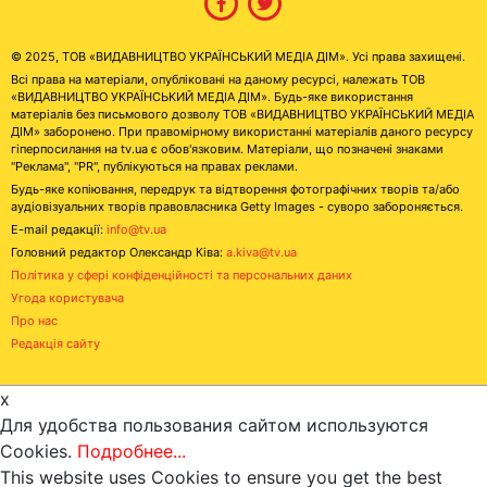
© 2025, ТОВ «ВИДАВНИЦТВО УКРАЇНСЬКИЙ МЕДІА ДІМ». Усі права захищені.
Всі права на матеріали, опубліковані на даному ресурсі, належать ТОВ
«ВИДАВНИЦТВО УКРАЇНСЬКИЙ МЕДІА ДІМ». Будь-яке використання
матеріалів без письмового дозволу ТОВ «ВИДАВНИЦТВО УКРАЇНСЬКИЙ МЕДІА
ДІМ» заборонено. При правомірному використанні матеріалів даного ресурсу
гіперпосилання на tv.ua є обов'язковим. Матеріали, що позначені знаками
"Реклама", "PR", публікуються на правах реклами.
Будь-яке копіювання, передрук та відтворення фотографічних творів та/або
аудіовізуальних творів правовласника Getty Images - суворо забороняється.
E-mail редакції:
info@tv.ua
Головний редактор Олександр Ківа:
a.kiva@tv.ua
Політика у сфері конфіденційності та персональних даних
Угода користувача
Про нас
Редакція сайту
x
Для удобства пользования сайтом используются
Cookies.
Подробнее...
This website uses Cookies to ensure you get the best