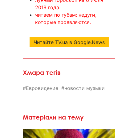
лунный гороскоп на 6 июля
2019 года.
читаем по губам: недуги,
которые проявляются.
Читайте TV.ua в Google.News
Хмара тегів
Евровидение
новости музыки
Матеріали на тему