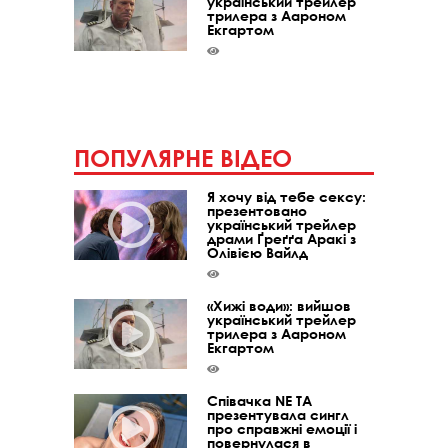
український трейлер
трилера з Аароном
Екгартом
ПОПУЛЯРНЕ ВІДЕО
Я хочу від тебе сексу:
презентовано
український трейлер
драми Ґреґґа Аракі з
Олівією Вайлд
«Хижі води»: вийшов
український трейлер
трилера з Аароном
Екгартом
Співачка NE TA
презентувала сингл
про справжні емоції і
повернулася в