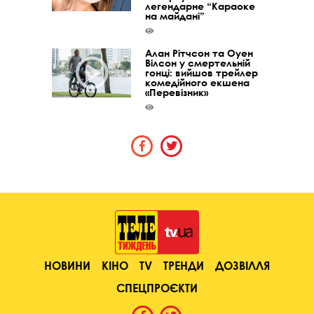
легендарне “Караоке
на майдані”
Алан Рітчсон та Оуен
Вілсон у смертельній
гонці: вийшов трейлер
комедійного екшена
«Перевізник»
НОВИНИ
КІНО
TV
ТРЕНДИ
ДОЗВІЛЛЯ
СПЕЦПРОЄКТИ