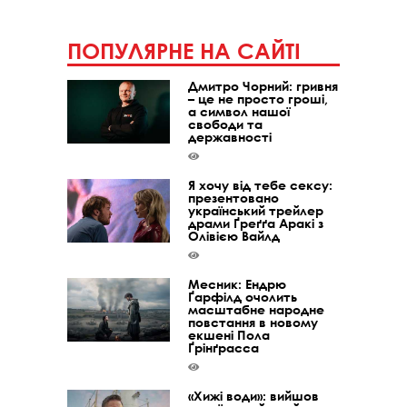
ПОПУЛЯРНЕ НА САЙТІ
Дмитро Чорний: гривня
– це не просто гроші,
а символ нашої
свободи та
державності
Я хочу від тебе сексу:
презентовано
український трейлер
драми Ґреґґа Аракі з
Олівією Вайлд
Месник: Ендрю
Ґарфілд очолить
масштабне народне
повстання в новому
екшені Пола
Ґрінґрасса
«Хижі води»: вийшов