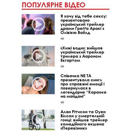
ПОПУЛЯРНЕ ВІДЕО
Я хочу від тебе сексу:
презентовано
український трейлер
драми Ґреґґа Аракі з
Олівією Вайлд
«Хижі води»: вийшов
український трейлер
трилера з Аароном
Екгартом
Співачка NE TA
презентувала сингл
про справжні емоції і
повернулася в
легендарне “Караоке
на майдані”
Алан Рітчсон та Оуен
Вілсон у смертельній
гонці: вийшов трейлер
комедійного екшена
«Перевізник»