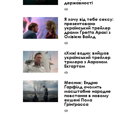
державності
Я хочу від тебе сексу:
презентовано
український трейлер
драми Ґреґґа Аракі з
Олівією Вайлд
«Хижі води»: вийшов
український трейлер
трилера з Аароном
Екгартом
Месник: Ендрю
Ґарфілд очолить
масштабне народне
повстання в новому
екшені Пола
Ґрінґрасса