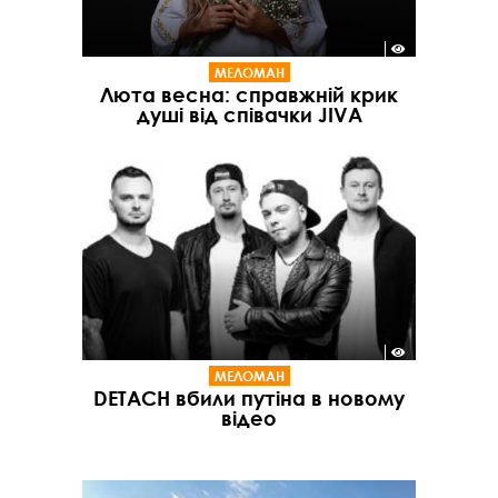
МЕЛОМАН
Люта весна: справжній крик
душі від співачки JIVA
МЕЛОМАН
DETACH вбили путіна в новому
відео