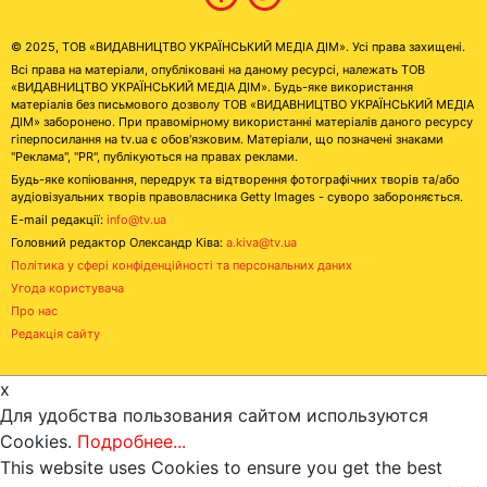
© 2025, ТОВ «ВИДАВНИЦТВО УКРАЇНСЬКИЙ МЕДІА ДІМ». Усі права захищені.
Всі права на матеріали, опубліковані на даному ресурсі, належать ТОВ
«ВИДАВНИЦТВО УКРАЇНСЬКИЙ МЕДІА ДІМ». Будь-яке використання
матеріалів без письмового дозволу ТОВ «ВИДАВНИЦТВО УКРАЇНСЬКИЙ МЕДІА
ДІМ» заборонено. При правомірному використанні матеріалів даного ресурсу
гіперпосилання на tv.ua є обов'язковим. Матеріали, що позначені знаками
"Реклама", "PR", публікуються на правах реклами.
Будь-яке копіювання, передрук та відтворення фотографічних творів та/або
аудіовізуальних творів правовласника Getty Images - суворо забороняється.
E-mail редакції:
info@tv.ua
Головний редактор Олександр Ківа:
a.kiva@tv.ua
Політика у сфері конфіденційності та персональних даних
Угода користувача
Про нас
Редакція сайту
x
Для удобства пользования сайтом используются
Cookies.
Подробнее...
This website uses Cookies to ensure you get the best