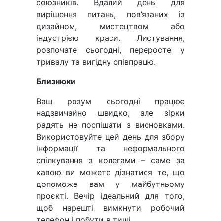
союзників. Вдалий день для
вирішення питань, пов’язаних із
дизайном, мистецтвом або
індустрією краси. Листування,
розпочате сьогодні, переросте у
тривалу та вигідну співпрацю.
Близнюки
Ваш розум сьогодні працює
надзвичайно швидко, але зірки
радять не поспішати з висновками.
Використовуйте цей день для збору
інформації та неформального
спілкування з колегами – саме за
кавою ви можете дізнатися те, що
допоможе вам у майбутньому
проєкті. Вечір ідеальний для того,
щоб нарешті вимкнути робочий
телефон і побути в тиші.