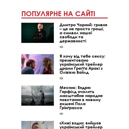
ПОПУЛЯРНЕ НА САЙТІ
Дмитро Чорний: гривня
– це не просто гроші,
а символ нашої
свободи та
державності
Я хочу від тебе сексу:
презентовано
український трейлер
драми Ґреґґа Аракі з
Олівією Вайлд
Месник: Ендрю
Ґарфілд очолить
масштабне народне
повстання в новому
екшені Пола
Ґрінґрасса
«Хижі води»: вийшов
український трейлер