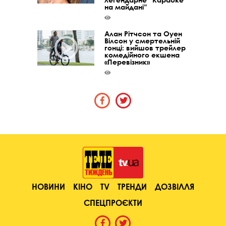
на майдані”
Алан Рітчсон та Оуен
Вілсон у смертельній
гонці: вийшов трейлер
комедійного екшена
«Перевізник»
НОВИНИ
КІНО
TV
ТРЕНДИ
ДОЗВІЛЛЯ
СПЕЦПРОЄКТИ