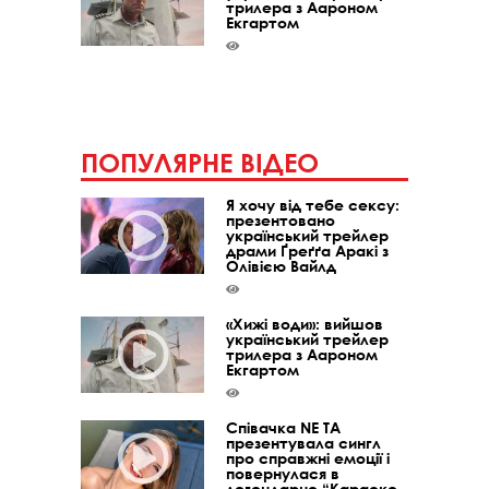
трилера з Аароном
Екгартом
ПОПУЛЯРНЕ ВІДЕО
Я хочу від тебе сексу:
презентовано
український трейлер
драми Ґреґґа Аракі з
Олівією Вайлд
«Хижі води»: вийшов
український трейлер
трилера з Аароном
Екгартом
Співачка NE TA
презентувала сингл
про справжні емоції і
повернулася в
легендарне “Караоке