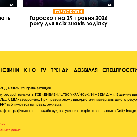
ГОРОСКОПИ
іють
Гороскоп на 29 травня 2026
року для всіх знаків зодіаку
НОВИНИ
КІНО
TV
ТРЕНДИ
ДОЗВІЛЛЯ
СПЕЦПРОЄКТ
ІА ДІМ». Усі права захищені.
аному ресурсі, належать ТОВ «ВИДАВНИЦТВО УКРАЇНСЬКИЙ МЕДІА ДІМ». Будь-яке ви
А ДІМ» заборонено. При правомірному використанні матеріалів даного ресурсу 
"PR", публікуються на правах реклами.
я фотографічних творів та/або аудіовізуальних творів правовласника Getty Image
v.ua
альних даних