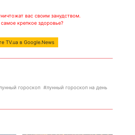
уничтожат вас своим занудством.
а самое крепкое здоровье?
е TV.ua в Google.News
лунный гороскоп
лунный гороскоп на день