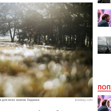
ПОП
а для всех знаков Зодиака
pixabay.com