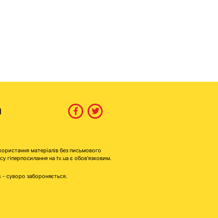
И
користання матеріалів без письмового
гіперпосилання на tv.ua є обов'язковим.
s - суворо забороняється.