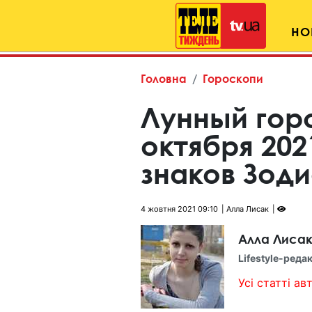
НО
Головна
Гороскопи
Лунный гор
октября 202
знаков Зод
4 жовтня 2021 09:10
Алла Лисак
Алла Лиса
Lifestyle-реда
Усі статті авт