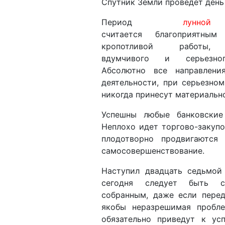
Спутник Земли проведет день 
Период
лунной
считается благоприятны
кропотливой работы,
вдумчивого и серьезно
Абсолютно все направлени
деятельности, при серьезном
никогда принесут материальн
Успешны любые банковские
Неплохо идет торгово-закупо
плодотворно продвигаются
самосовершенствование.
Наступил двадцать седьмой
сегодня следует быть 
собранным, даже если пере
якобы неразрешимая пробле
обязательно приведут к ус