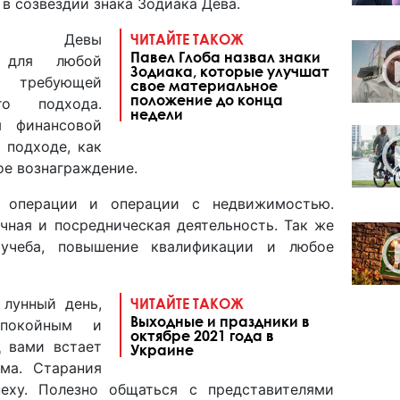
в созвездии знака Зодиака Дева.
Девы
ЧИТАЙТЕ ТАКОЖ
Павел Глоба назвал знаки
м для любой
Зодиака, которые улучшат
 требующей
свое материальное
положение до конца
го подхода.
недели
я финансовой
 подходе, как
ое вознаграждение.
 операции и операции с недвижимостью.
чная и посредническая деятельность. Так же
 учеба, повышение квалификации и любое
 лунный день,
ЧИТАЙТЕ ТАКОЖ
Выходные и праздники в
спокойным и
октябре 2021 года в
д вами встает
Украине
ма. Старания
пеху. Полезно общаться с представителями