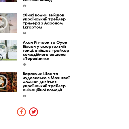
«Хижі води»: вийшов
український трейлер
трилера з Аароном
Екгартом
Алан Рітчсон та Оуен
Вілсон у смертельній
гонці: вийшов трейлер
комедійного екшена
«Перевізник»
Баранчик Шон та
чудовисько з Мохнявої
долини: дивіться
український трейлер
анімаційної комедії