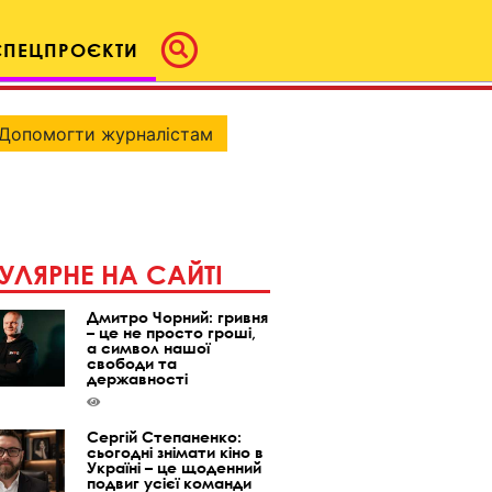
СПЕЦПРОЄКТИ
Допомогти журналістам
УЛЯРНЕ НА САЙТІ
Дмитро Чорний: гривня
– це не просто гроші,
а символ нашої
свободи та
державності
Сергій Степаненко:
сьогодні знімати кіно в
Україні – це щоденний
подвиг усієї команди