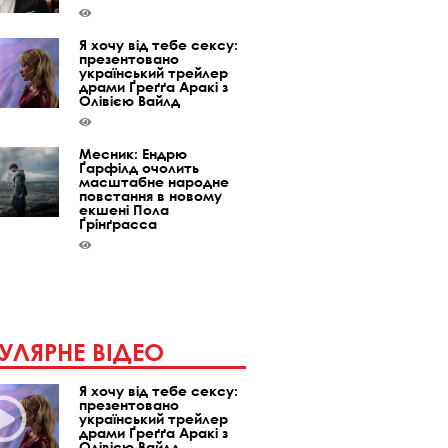
Я хочу від тебе сексу:
презентовано
український трейлер
драми Ґреґґа Аракі з
Олівією Вайлд
Месник: Ендрю
Ґарфілд очолить
масштабне народне
повстання в новому
екшені Пола
Ґрінґрасса
УЛЯРНЕ ВІДЕО
Я хочу від тебе сексу:
презентовано
український трейлер
драми Ґреґґа Аракі з
Олівією Вайлд