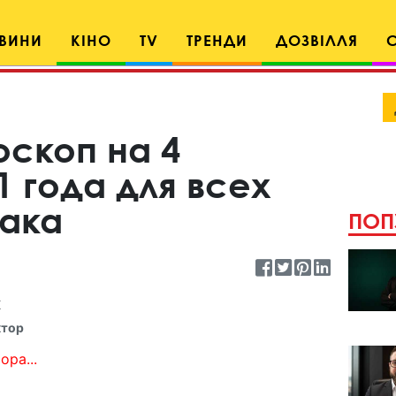
ВИНИ
КІНО
TV
ТРЕНДИ
ДОЗВІЛЛЯ
оскоп на 4
1 года для всех
иака
ПОП
к
ктор
ора...