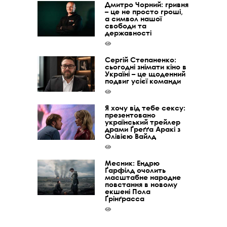
Дмитро Чорний: гривня
– це не просто гроші,
а символ нашої
свободи та
державності
Сергій Степаненко:
сьогодні знімати кіно в
Україні – це щоденний
подвиг усієї команди
Я хочу від тебе сексу:
презентовано
український трейлер
драми Ґреґґа Аракі з
Олівією Вайлд
Месник: Ендрю
Ґарфілд очолить
масштабне народне
повстання в новому
екшені Пола
Ґрінґрасса