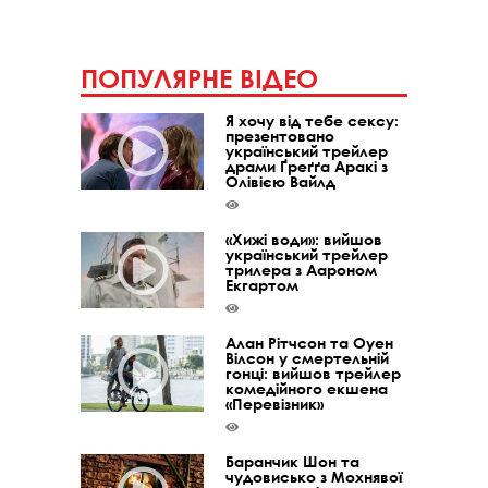
ПОПУЛЯРНЕ ВІДЕО
Я хочу від тебе сексу:
презентовано
український трейлер
драми Ґреґґа Аракі з
Олівією Вайлд
«Хижі води»: вийшов
український трейлер
трилера з Аароном
Екгартом
Алан Рітчсон та Оуен
Вілсон у смертельній
гонці: вийшов трейлер
комедійного екшена
«Перевізник»
Баранчик Шон та
чудовисько з Мохнявої