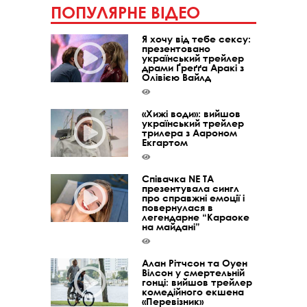
ПОПУЛЯРНЕ ВІДЕО
Я хочу від тебе сексу:
презентовано
український трейлер
драми Ґреґґа Аракі з
Олівією Вайлд
«Хижі води»: вийшов
український трейлер
трилера з Аароном
Екгартом
Співачка NE TA
презентувала сингл
про справжні емоції і
повернулася в
легендарне “Караоке
на майдані”
Алан Рітчсон та Оуен
Вілсон у смертельній
гонці: вийшов трейлер
комедійного екшена
«Перевізник»