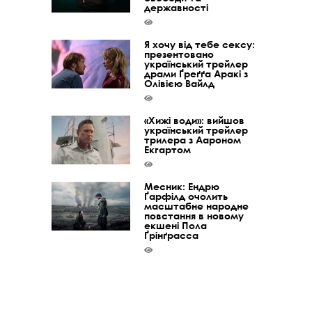
державності
Я хочу від тебе сексу:
презентовано
український трейлер
драми Ґреґґа Аракі з
Олівією Вайлд
«Хижі води»: вийшов
український трейлер
трилера з Аароном
Екгартом
Месник: Ендрю
Ґарфілд очолить
масштабне народне
повстання в новому
екшені Пола
Ґрінґрасса