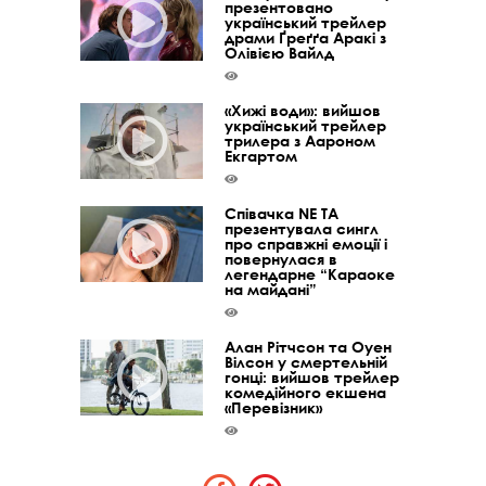
презентовано
український трейлер
драми Ґреґґа Аракі з
Олівією Вайлд
«Хижі води»: вийшов
український трейлер
трилера з Аароном
Екгартом
Співачка NE TA
презентувала сингл
про справжні емоції і
повернулася в
легендарне “Караоке
на майдані”
Алан Рітчсон та Оуен
Вілсон у смертельній
гонці: вийшов трейлер
комедійного екшена
«Перевізник»