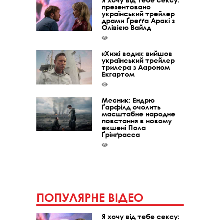
презентовано
український трейлер
драми Ґреґґа Аракі з
Олівією Вайлд
«Хижі води»: вийшов
український трейлер
трилера з Аароном
Екгартом
Месник: Ендрю
Ґарфілд очолить
масштабне народне
повстання в новому
екшені Пола
Ґрінґрасса
ПОПУЛЯРНЕ ВІДЕО
Я хочу від тебе сексу: