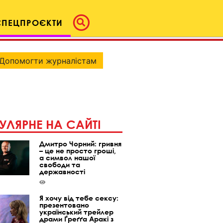
СПЕЦПРОЄКТИ
Допомогти журналістам
УЛЯРНЕ НА САЙТІ
Дмитро Чорний: гривня
– це не просто гроші,
а символ нашої
свободи та
державності
Я хочу від тебе сексу:
презентовано
український трейлер
драми Ґреґґа Аракі з