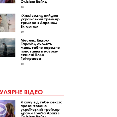
Олівією Вайлд
«Хижі води»: вийшов
український трейлер
трилера з Аароном
Екгартом
Месник: Ендрю
Ґарфілд очолить
масштабне народне
повстання в новому
екшені Пола
Ґрінґрасса
УЛЯРНЕ ВІДЕО
Я хочу від тебе сексу:
презентовано
український трейлер
драми Ґреґґа Аракі з
Олівією Вайлд