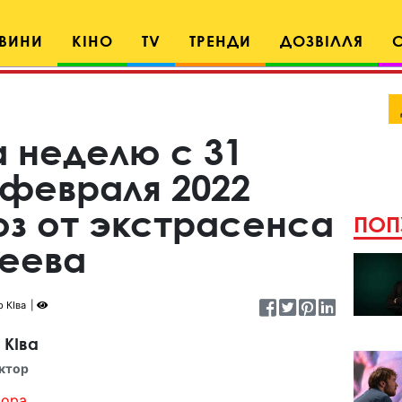
ВИНИ
КІНО
TV
ТРЕНДИ
ДОЗВІЛЛЯ
а неделю с 31
 февраля 2022
оз от экстрасенса
ПОП
еева
 КІва
 КІва
ктор
ора...