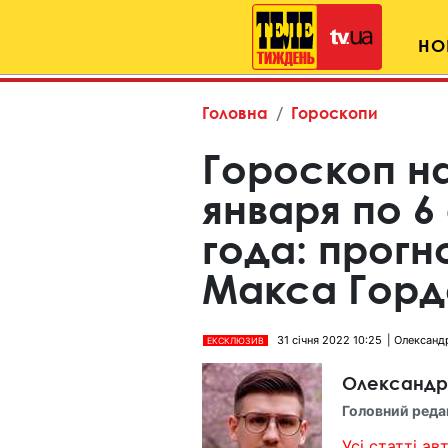
НО
Головна
Гороскопи
Гороскоп н
января по 6
года: прогн
Макса Горд
31 січня 2022 10:25
Олександр
ЕКСКЛЮЗИВ
Олександр
Головний реда
Усі статті авт