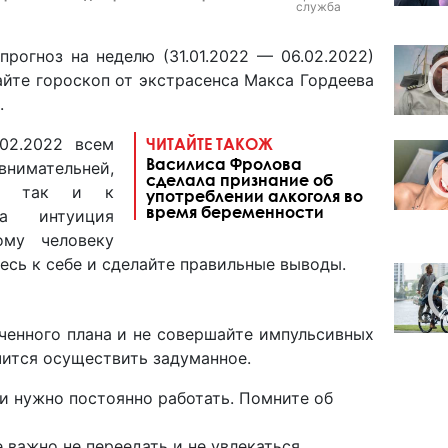
служба
рогноз на неделю (31.01.2022 — 06.02.2022)
айте гороскоп от экстрасенса Макса Гордеева
.
.02.2022 всем
ЧИТАЙТЕ ТАКОЖ
Василиса Фролова
внимательней,
сделала признание об
ю, так и к
употреблении алкоголя во
время беременности
а интуиция
ому человеку
есь к себе и сделайте правильные выводы.
ченного плана и не совершайте импульсивных
учится осуществить задуманное.
и нужно постоянно работать. Помните об
 важно не переедать и не увлекаться