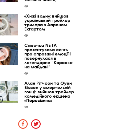
«Хижі води»: вийшов
український трейлер
трилера з Аароном
Екгартом
Співачка NE TA
презентувала сингл
про справжні емоції і
повернулася в
легендарне “Караоке
на майдані”
Алан Рітчсон та Оуен
Вілсон у смертельній
гонці: вийшов трейлер
комедійного екшена
«Перевізник»