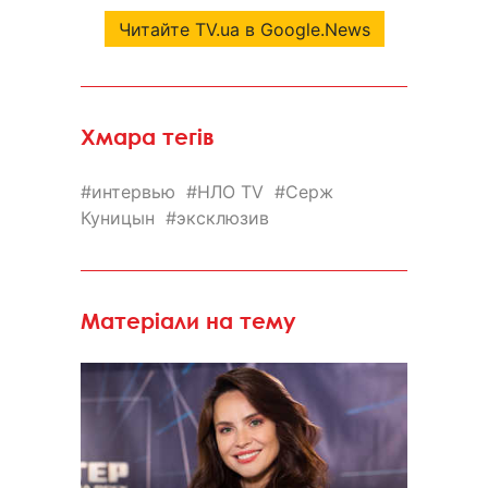
Читайте TV.ua в Google.News
Хмара тегів
интервью
НЛО TV
Серж
Куницын
эксклюзив
Матеріали на тему