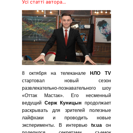
Усі статті автора...
8 октября на телеканале
НЛО TV
стартовал новый сезон
развлекательно-познавательного шоу
«Оттак Мастак». Его несменный
ведущий
Серж Куницын
продолжает
раскрывать для зрителей полезные
лайфхаки и проводить новые
эксперименты. В интервью
tv.
ua
он
поделился секретами съемок