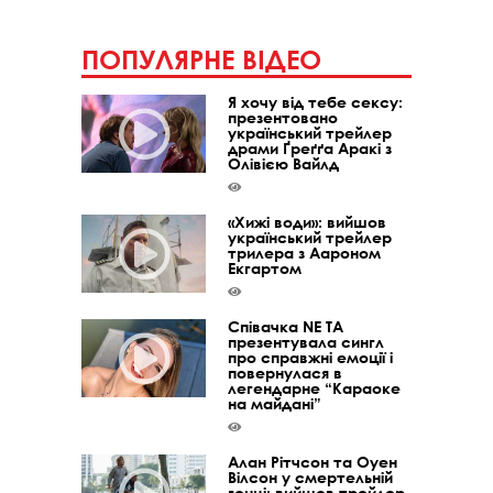
ПОПУЛЯРНЕ ВІДЕО
Я хочу від тебе сексу:
презентовано
український трейлер
драми Ґреґґа Аракі з
Олівією Вайлд
«Хижі води»: вийшов
український трейлер
трилера з Аароном
Екгартом
Співачка NE TA
презентувала сингл
про справжні емоції і
повернулася в
легендарне “Караоке
на майдані”
Алан Рітчсон та Оуен
Вілсон у смертельній
гонці: вийшов трейлер