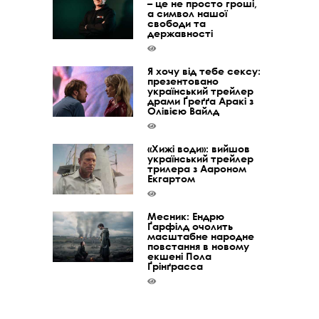
– це не просто гроші,
а символ нашої
свободи та
державності
Я хочу від тебе сексу:
презентовано
український трейлер
драми Ґреґґа Аракі з
Олівією Вайлд
«Хижі води»: вийшов
український трейлер
трилера з Аароном
Екгартом
Месник: Ендрю
Ґарфілд очолить
масштабне народне
повстання в новому
екшені Пола
Ґрінґрасса