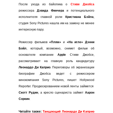
После ухода из байопика о
Стиве Джобса
режиссера
Дэвида Финчера
и потенциального
исполнителя главной роли
Кристиана Бэйла
,
студия Sony Pictures нашла им на замену не менее
интересную пару.
Режиссер фильмов
«Пляж»
и
«На игле» Дэнни
Бойл
, который, возможно, снимет фильм об
основателе компании
Apple
Стиве Джобсе,
рассматривает на главную роль кандидатуру
Леонардо Ди Каприо
. Переговоры об экранизации
биографии Джобса ведет с режиссером
кинокомпания Sony Pictures, пишет Hollywood
Reporter. Продюсированием новой ленты займется
Скотт Рудин
, а кресло сценариста займет
Аарон
Соркин
.
Танцующий Леонардо Ди Каприо
Читайте также: