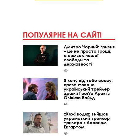
ПОПУЛЯРНЕ НА САЙТІ
Дмитро Чорний: гривня
– це не просто гроші,
а символ нашої
свободи та
державності
Я хочу від тебе сексу:
презентовано
український трейлер
драми Ґреґґа Аракі з
Олівією Вайлд
«Хижі води»: вийшов
український трейлер
трилера з Аароном
Екгартом