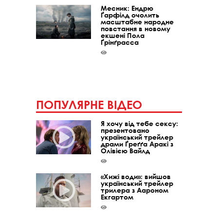
Месник: Ендрю
Ґарфілд очолить
масштабне народне
повстання в новому
екшені Пола
Ґрінґрасса
ПОПУЛЯРНЕ ВІДЕО
Я хочу від тебе сексу:
презентовано
український трейлер
драми Ґреґґа Аракі з
Олівією Вайлд
«Хижі води»: вийшов
український трейлер
трилера з Аароном
Екгартом