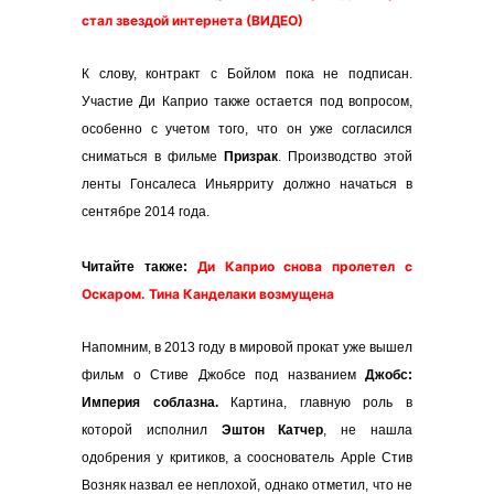
стал звездой интернета (ВИДЕО)
К слову, контракт с Бойлом пока не подписан.
Участие Ди Каприо также остается под вопросом,
особенно с учетом того, что он уже согласился
сниматься в фильме
Призрак
. Производство этой
ленты Гонсалеса Иньярриту должно начаться в
сентябре 2014 года.
Ди Каприо снова пролетел с
Читайте также:
Оскаром. Тина Канделаки возмущена
Напомним, в 2013 году в мировой прокат уже вышел
фильм о Стиве Джобсе под названием
Джобс:
Империя соблазна.
Картина, главную роль в
которой исполнил
Эштон Катчер
, не нашла
одобрения у критиков, а сооснователь Apple Стив
Возняк назвал ее неплохой, однако отметил, что не