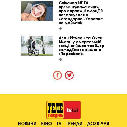
Співачка NE TA
презентувала сингл
про справжні емоції й
повернулася в
легендарне «Караоке
на майдані»
Алан Рітчсон та Оуен
Вілсон у смертельній
гонці: вийшов трейлер
комедійного екшена
«Перевізник»
НОВИНИ
КІНО
TV
ТРЕНДИ
ДОЗВІЛЛЯ