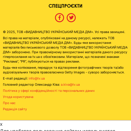
СПЕЦПРОЄКТИ
© 2025, ТОВ «ВИДАВНИЦТВО УКРАЇНСЬКИЙ МЕДІА ДІМ». Усі права захищені.
Всі права на матеріали, опубліковані на даному ресурсі, належать ТОВ
«ВИДАВНИЦТВО УКРАЇНСЬКИЙ МЕДІА ДІМ». Будь-яке використання
матеріалів без письмового дозволу ТОВ «ВИДАВНИЦТВО УКРАЇНСЬКИЙ МЕДІА
ДІМ» заборонено. При правомірному використанні матеріалів даного ресурсу
гіперпосилання на tv.ua є обов'язковим. Матеріали, що позначені знаками
"Реклама", "PR", публікуються на правах реклами.
Будь-яке копіювання, передрук та відтворення фотографічних творів та/або
аудіовізуальних творів правовласника Getty Images - суворо забороняється.
E-mail редакції:
info@tv.ua
Головний редактор Олександр Ківа:
a.kiva@tv.ua
Політика у сфері конфіденційності та персональних даних
Угода користувача
Про нас
Редакція сайту
x
Для удобства пользования сайтом используются