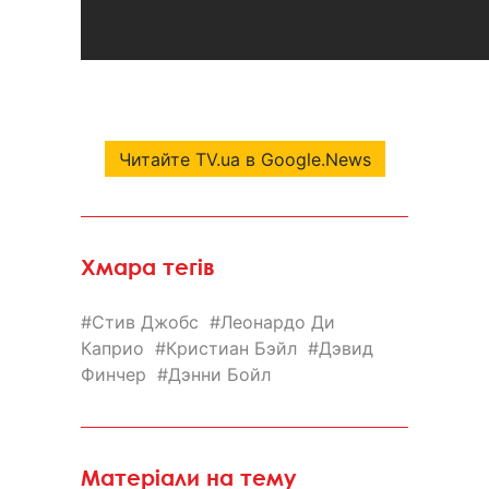
Читайте TV.ua в Google.News
Хмара тегів
Стив Джобс
Леонардо Ди
Каприо
Кристиан Бэйл
Дэвид
Финчер
Дэнни Бойл
Матеріали на тему