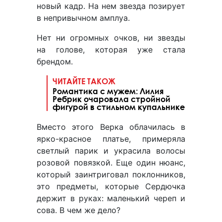
новый кадр. На нем звезда позирует
в непривычном амплуа.
Нет ни огромных очков, ни звезды
на голове, которая уже стала
брендом.
ЧИТАЙТЕ ТАКОЖ
Романтика с мужем: Лилия
Ребрик очаровала стройной
фигурой в стильном купальнике
Вместо этого Верка облачилась в
ярко-красное платье, примеряла
светлый парик и украсила волосы
розовой повязкой. Еще один нюанс,
который заинтриговал поклонников,
это предметы, которые Сердючка
держит в руках: маленький череп и
сова. В чем же дело?