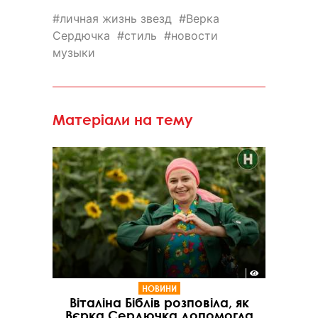
личная жизнь звезд
Верка
Сердючка
стиль
новости
музыки
Матеріали на тему
НОВИНИ
Віталіна Біблів розповіла, як
Вєрка Сердючка допомогла