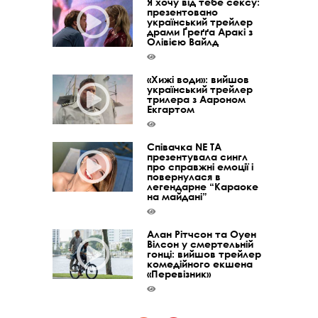
Я хочу від тебе сексу:
презентовано
український трейлер
драми Ґреґґа Аракі з
Олівією Вайлд
«Хижі води»: вийшов
український трейлер
трилера з Аароном
Екгартом
Співачка NE TA
презентувала сингл
про справжні емоції і
повернулася в
легендарне “Караоке
на майдані”
Алан Рітчсон та Оуен
Вілсон у смертельній
гонці: вийшов трейлер
комедійного екшена
«Перевізник»