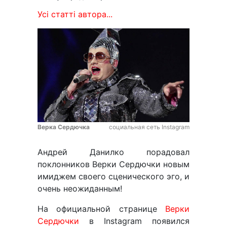
Усі статті автора...
Верка Сердючка
социальная сеть Instagram
Андрей Данилко порадовал
поклонников Верки Сердючки новым
имиджем своего сценического эго, и
очень неожиданным!
На официальной странице
Верки
Сердючки
в Instagram появился