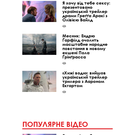
Я хочу від тебе сексу:
презентовано
український трейлер
драми Ґреґґа Аракі з
Олівією Вайлд
Месник: Ендрю
Ґарфілд очолить
масштабне народне
повстання в новому
екшені Пола
Ґрінґрасса
«Хижі води»: вийшов
український трейлер
трилера з Аароном
Екгартом
ПОПУЛЯРНЕ ВІДЕО