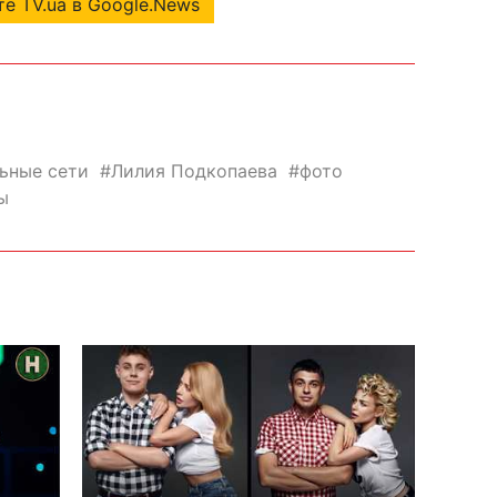
е TV.ua в Google.News
ьные сети
Лилия Подкопаева
фото
ы