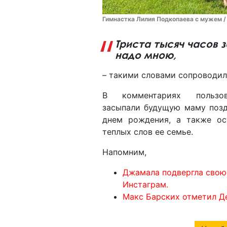
Гимнастка Лилия Подкопаева с мужем / 
Триста тысяч часов 
надо мною,
– такими словами сопроводил
В комментариях пользо
засыпали будущую маму поз
днем рождения, а также ос
теплых слов ее семье.
Напомним,
Джамала подвергла свою 
Инстаграм.
Макс Барских отметил Д