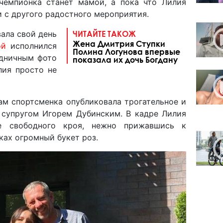
чемпионка станет мамой, а пока что Лилия
 с другого радостного мероприятия.
ала свой день
ЧИТАЙТЕ ТАКОЖ
Жена Дмитрия Ступки
ой
исполнился
Полина Логунова впервые
здничным фото
показала их дочь Богдану
лия просто не
ам спортсменка опубликовала трогательное и
 супругом Игорем Дубинским. В кадре Лилия
е свободного кроя, нежно прижавшись к
ках огромный букет роз.