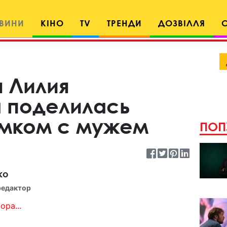
ВИНИ
КІНО
TV
ТРЕНДИ
ДОЗВІЛЛЯ
 Лилия
 поделилась
мком с мужем
ПОП
ко
редактор
ора...