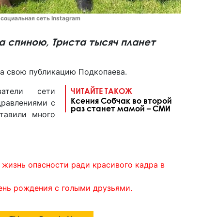
социальная сеть Instagram
за спиною, Триста тысяч планет
а свою публикацию Подкопаева.
ватели сети
ЧИТАЙТЕ ТАКОЖ
Ксения Собчак во второй
дравлениями с
раз станет мамой – СМИ
тавили много
жизнь опасности ради красивого кадра в
ень рождения с голыми друзьями.