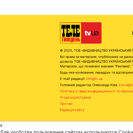
© 2025, ТОВ «ВИДАВНИЦТВО УКРАЇНСЬКИЙ МЕД
Всі права на матеріали, опубліковані на д
дозволу ТОВ «ВИДАВНИЦТВО УКРАЇНСЬКИЙ МЕДІ
Матеріали, що позначені знаками "Реклама", 
Будь-яке копіювання, передрук та відтворенн
E-mail редакції:
info@tv.ua
Головний редактор Олександр Ківа:
a.kiva@t
Політика у сфері конфіденційності та персон
Угода користувача
Про нас
Редакція сайту
x
Для удобства пользования сайтом используются Cooki