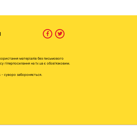
И
користання матеріалів без письмового
гіперпосилання на tv.ua є обов'язковим.
s - суворо забороняється.