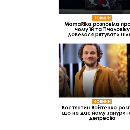
НОВИНИ
MamaRika розповіла про
чому їй та її чоловіку
довелося рятувати ш
НОВИНИ
Костянтин Войтенко розп
що не дає йому занурит
депресію