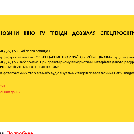
НОВИНИ
КІНО
TV
ТРЕНДИ
ДОЗВІЛЛЯ
СПЕЦПРОЄКТ
ІА ДІМ». Усі права захищені.
аному ресурсі, належать ТОВ «ВИДАВНИЦТВО УКРАЇНСЬКИЙ МЕДІА ДІМ». Будь-яке ви
А ДІМ» заборонено. При правомірному використанні матеріалів даного ресурсу 
"PR", публікуються на правах реклами.
я фотографічних творів та/або аудіовізуальних творів правовласника Getty Image
v.ua
альних даних
es.
Подробнее...