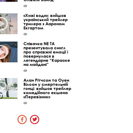
«Хижі води»: вийшов
український трейлер
трилера з Аароном
Екгартом
Співачка NE TA
презентувала сингл
про справжні емоції і
повернулася в
легендарне “Караоке
на майдані”
Алан Рітчсон та Оуен
Вілсон у смертельній
гонці: вийшов трейлер
комедійного екшена
«Перевізник»