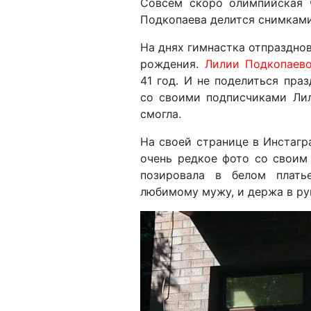
Совсем скоро олимпийская 
Подкопаева делится снимками
На днях гимнастка отпразднов
рождения.
Лилии Подкопаев
41 год. И не поделиться пра
со своими подписчиками Ли
смогла.
На своей странице в Инстагр
очень редкое фото со своим
позировала в белом плать
любимому мужу, и держа в ру