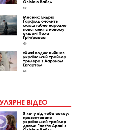
Олівією Вайлд
Месник: Ендрю
Ґарфілд очолить
масштабне народне
повстання в новому
екшені Пола
Ґрінґрасса
«Хижі води»: вийшов
український трейлер
трилера з Аароном
Екгартом
УЛЯРНЕ ВІДЕО
Я хочу від тебе сексу:
презентовано
український трейлер
драми Ґреґґа Аракі з
Олівією Вайлд