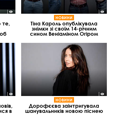
НОВИНИ
 те,
Тіна Кароль опублікувала
знімки зі своїм 14-річним
люб
сином Веніаміном Огіром
НОВИНИ
овів,
Дорофєєва заінтригувала
ися в
шанувальників новою піснею