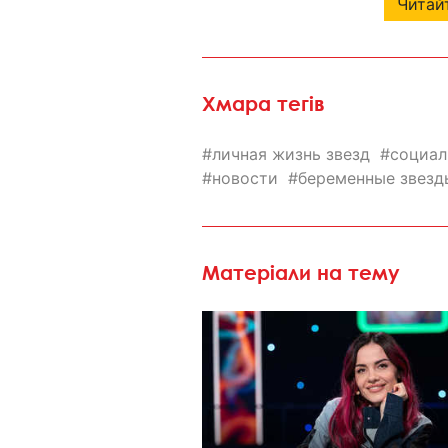
Читайт
Хмара тегів
личная жизнь звезд
социал
новости
беременные звезд
Матеріали на тему