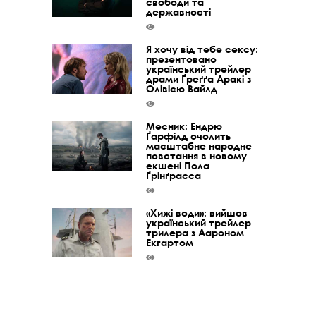
свободи та
державності
Я хочу від тебе сексу:
презентовано
український трейлер
драми Ґреґґа Аракі з
Олівією Вайлд
Месник: Ендрю
Ґарфілд очолить
масштабне народне
повстання в новому
екшені Пола
Ґрінґрасса
«Хижі води»: вийшов
український трейлер
трилера з Аароном
Екгартом