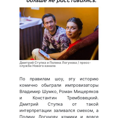
больше не расставались.
Дмитрий Ступка и Полина Логунова / пресс-
служба Нового канала
По правилам шоу, эту историю
комично обыграли импровизаторы
Владимир Шумко, Роман Мищеряков
и Константин Трембовецкий.
Дмитрий Ступка от такой
интерпретации заливался смехом, а
Полину Логунову комики и вовсе