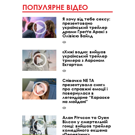
ПОПУЛЯРНЕ ВІДЕО
Я хочу від тебе сексу:
презентовано
український трейлер
драми Ґреґґа Аракі з
Олівією Вайлд
«Хижі води»: вийшов
український трейлер
трилера з Аароном
Екгартом
Співачка NE TA
презентувала сингл
про справжні емоції і
повернулася в
легендарне “Караоке
на майдані”
Алан Рітчсон та Оуен
Вілсон у смертельній
гонці: вийшов трейлер
комедійного екшена
«Перевізник»