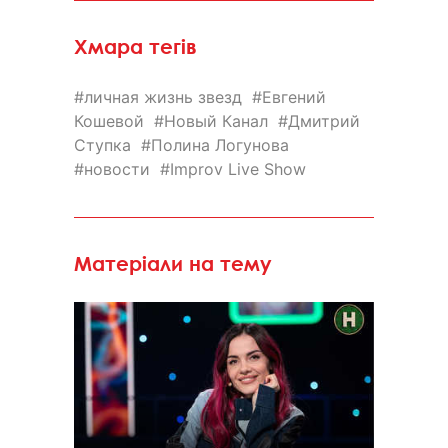
Хмара тегів
личная жизнь звезд
Евгений
Кошевой
Новый Канал
Дмитрий
Ступка
Полина Логунова
новости
Improv Live Show
Матеріали на тему