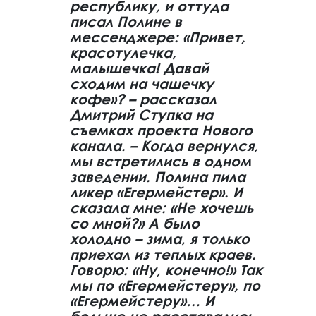
республику, и оттуда
писал Полине в
мессенджере: «Привет,
красотулечка,
малышечка! Давай
сходим на чашечку
кофе»? – рассказал
Дмитрий Ступка на
съемках проекта Нового
канала. – Когда вернулся,
мы встретились в одном
заведении. Полина пила
ликер «Егермейстер». И
сказала мне: «Не хочешь
со мной?» А было
холодно – зима, я только
приехал из теплых краев.
Говорю: «Ну, конечно!» Так
мы по «Егермейстеру», по
«Егермейстеру»… И