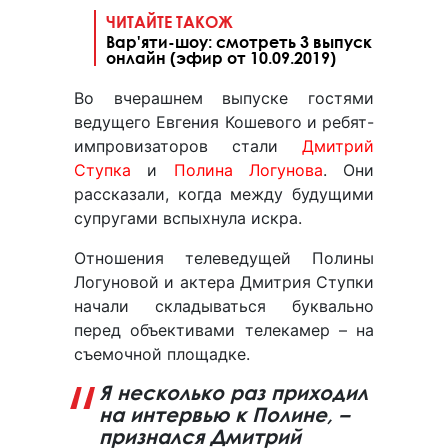
ЧИТАЙТЕ ТАКОЖ
Вар'яти-шоу: смотреть 3 выпуск
онлайн (эфир от 10.09.2019)
Во вчерашнем выпуске гостями
ведущего Евгения Кошевого и ребят-
импровизаторов стали
Дмитрий
Ступка
и
Полина Логунова
. Они
рассказали, когда между будущими
супругами вспыхнула искра.
Отношения телеведущей Полины
Логуновой и актера Дмитрия Ступки
начали складываться буквально
перед объективами телекамер – на
съемочной площадке.
Я несколько раз приходил
на интервью к Полине, –
признался Дмитрий