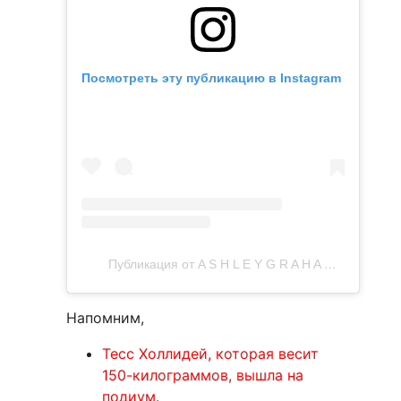
Посмотреть эту публикацию в Instagram
Публикация от A S H L E Y G R A H A M (@ashleygraham)
Напомним,
Тесс Холлидей, которая весит
150-килограммов, вышла на
подиум.