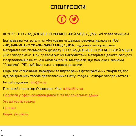
СПЕЦПРОЄКТИ
© 2025, ТОВ «ВИДАВНИЦТВО УКРАЇНСЬКИЙ МЕДІА ДІМ». Усі права захищені.
Всі права на матеріали, опубліковані на даному ресурсі, належать ТОВ
«ВИДАВНИЦТВО УКРАЇНСЬКИЙ МЕДІА ДІМ». Будь-яке використання
матеріалів без письмового дозволу ТОВ «ВИДАВНИЦТВО УКРАЇНСЬКИЙ МЕДІА
ДІМ» заборонено. При правомірному використанні матеріалів даного ресурсу
гіперпосилання на tv.ua є обов'язковим. Матеріали, що позначені знаками
"Реклама", "PR", публікуються на правах реклами.
Будь-яке копіювання, передрук та відтворення фотографічних творів та/або
аудіовізуальних творів правовласника Getty Images - суворо забороняється.
E-mail редакції:
info@tv.ua
Головний редактор Олександр Ківа:
a.kiva@tv.ua
Політика у сфері конфіденційності та персональних даних
Угода користувача
Про нас
Редакція сайту
x