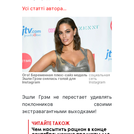
Усі статті автора...
Ого! Беременная плюс-сайз модель
социальная
Эшли Грэм снялась голой для
сеть
Instagram
Instagram
Эшли Грэм не перестает удивлять
поклонников своими
экстравагантными выходками!
ЧИТАЙТЕ ТАКОЖ
Чем насытить рацион в конце
сентября: лучшие продукты для