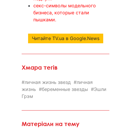
секс-символы модельного
бизнеса, которые стали
пышками.
Читайте TV.ua в Google.News
Хмара тегів
личная жизнь звезд
личная
жизнь
беременные звезды
Эшли
Грэм
Матеріали на тему