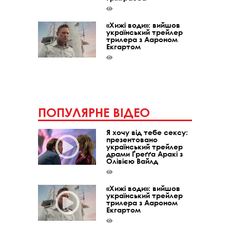
«Хижі води»: вийшов
український трейлер
трилера з Аароном
Екгартом
ПОПУЛЯРНЕ ВІДЕО
Я хочу від тебе сексу:
презентовано
український трейлер
драми Ґреґґа Аракі з
Олівією Вайлд
«Хижі води»: вийшов
український трейлер
трилера з Аароном
Екгартом