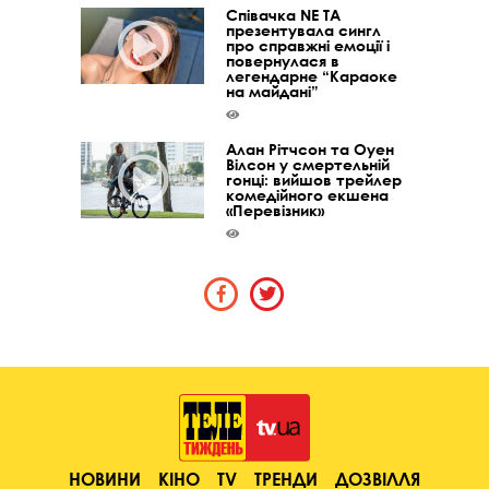
Співачка NE TA
презентувала сингл
про справжні емоції і
повернулася в
легендарне “Караоке
на майдані”
Алан Рітчсон та Оуен
Вілсон у смертельній
гонці: вийшов трейлер
комедійного екшена
«Перевізник»
НОВИНИ
КІНО
TV
ТРЕНДИ
ДОЗВІЛЛЯ