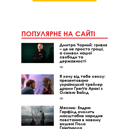
ПОПУЛЯРНЕ НА САЙТІ
Дмитро Чорний: гривня
– це не просто гроші,
а символ нашої
свободи та
державності
Я хочу від тебе сексу:
презентовано
український трейлер
драми Ґреґґа Аракі з
Олівією Вайлд
Месник: Ендрю
Ґарфілд очолить
масштабне народне
повстання в новому
екшені Пола
Ґрінґрасса