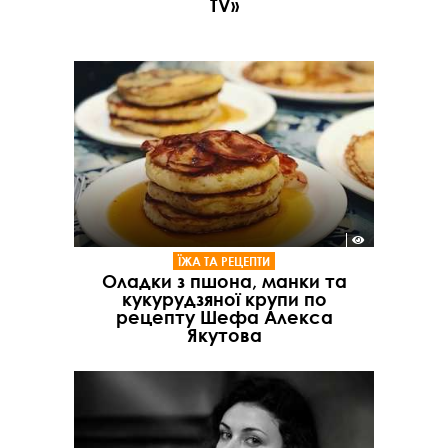
TV»
ЇЖА ТА РЕЦЕПТИ
Оладки з пшона, манки та
кукурудзяної крупи по
рецепту Шефа Алекса
Якутова