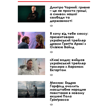
Дмитро Чорний: гривня
– це не просто гроші,
а символ нашої
свободи та
державності
Я хочу від тебе сексу:
презентовано
український трейлер
драми Ґреґґа Аракі з
Олівією Вайлд
«Хижі води»: вийшов
український трейлер
трилера з Аароном
Екгартом
Месник: Ендрю
Ґарфілд очолить
масштабне народне
повстання в новому
екшені Пола
Ґрінґрасса