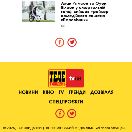
Алан Рітчсон та Оуен
Вілсон у смертельній
гонці: вийшов трейлер
комедійного екшена
«Перевізник»
НОВИНИ
КІНО
TV
ТРЕНДИ
ДОЗВІЛЛЯ
СПЕЦПРОЄКТИ
© 2025, ТОВ «ВИДАВНИЦТВО УКРАЇНСЬКИЙ МЕДІА ДІМ». Усі права захищені.