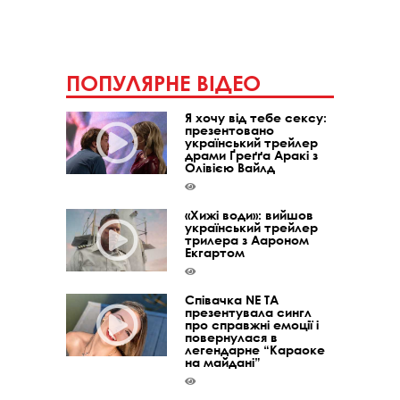
ПОПУЛЯРНЕ ВІДЕО
Я хочу від тебе сексу:
презентовано
український трейлер
драми Ґреґґа Аракі з
Олівією Вайлд
«Хижі води»: вийшов
український трейлер
трилера з Аароном
Екгартом
Співачка NE TA
презентувала сингл
про справжні емоції і
повернулася в
легендарне “Караоке
на майдані”