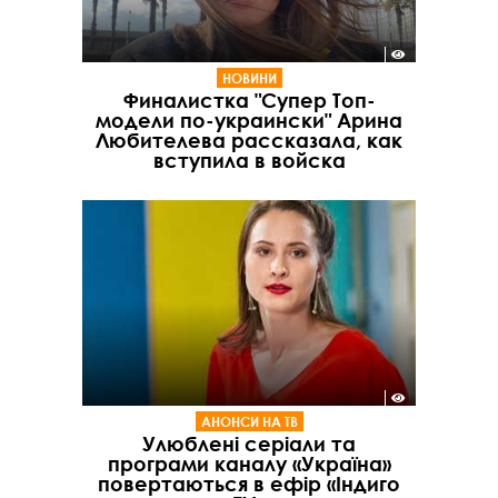
НОВИНИ
Финалистка "Супер Топ-
модели по-украински" Арина
Любителева рассказала, как
вступила в войска
АНОНСИ НА ТВ
Улюблені серіали та
програми каналу «Україна»
повертаються в ефір «Індиго