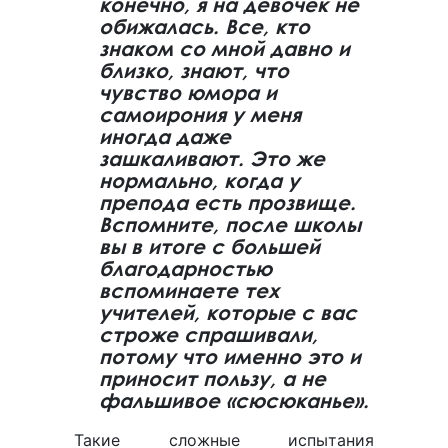
конечно, я на девочек не
обижалась. Все, кто
знаком со мной давно и
близко, знают, что
чувство юмора и
самоирония у меня
иногда даже
зашкаливают. Это же
нормально, когда у
препода есть прозвище.
Вспомните, после школы
вы в итоге с большей
благодарностью
вспоминаете тех
учителей, которые с вас
строже спрашивали,
потому что именно это и
приносит пользу, а не
фальшивое «сюсюканье».
Такие сложные испытания