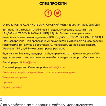
СПЕЦПРОЄКТИ
© 2025, ТОВ «ВИДАВНИЦТВО УКРАЇНСЬКИЙ МЕДІА ДІМ». Усі права захищені.
Всі права на матеріали, опубліковані на даному ресурсі, належать ТОВ
«ВИДАВНИЦТВО УКРАЇНСЬКИЙ МЕДІА ДІМ». Будь-яке використання
матеріалів без письмового дозволу ТОВ «ВИДАВНИЦТВО УКРАЇНСЬКИЙ МЕДІА
ДІМ» заборонено. При правомірному використанні матеріалів даного ресурсу
гіперпосилання на tv.ua є обов'язковим. Матеріали, що позначені знаками
"Реклама", "PR", публікуються на правах реклами.
Будь-яке копіювання, передрук та відтворення фотографічних творів та/або
аудіовізуальних творів правовласника Getty Images - суворо забороняється.
E-mail редакції:
info@tv.ua
Головний редактор Олександр Ківа:
a.kiva@tv.ua
Політика у сфері конфіденційності та персональних даних
Угода користувача
Про нас
Редакція сайту
x
Для удобства пользования сайтом используются