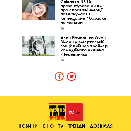
Співачка NE TA
презентувала сингл
про справжні емоції і
повернулася в
легендарне “Караоке
на майдані”
Алан Рітчсон та Оуен
Вілсон у смертельній
гонці: вийшов трейлер
комедійного екшена
«Перевізник»
НОВИНИ
КІНО
TV
ТРЕНДИ
ДОЗВІЛЛЯ