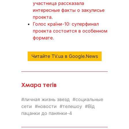
участница рассказала
интересные факты о закулисье
проекта.
Голос країни-10: суперфинал
проекта состоится в особенном
формате.
Читайте TV.ua в Google.News
Хмара тегів
личная жизнь звезд
социальные
сети
новости
телешоу
Від
пацанки до панянки-4