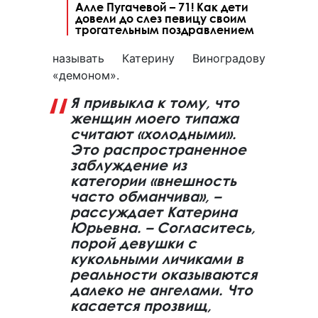
Алле Пугачевой – 71! Как дети
довели до слез певицу своим
трогательным поздравлением
называть Катерину Виноградову
«демоном».
Я привыкла к тому, что
женщин моего типажа
считают «холодными».
Это распространенное
заблуждение из
категории «внешность
часто обманчива», –
рассуждает Катерина
Юрьевна. – Согласитесь,
порой девушки с
кукольными личиками в
реальности оказываются
далеко не ангелами. Что
касается прозвищ,