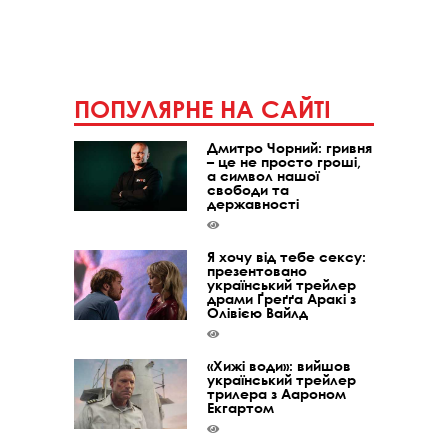
ПОПУЛЯРНЕ НА САЙТІ
Дмитро Чорний: гривня
– це не просто гроші,
а символ нашої
свободи та
державності
Я хочу від тебе сексу:
презентовано
український трейлер
драми Ґреґґа Аракі з
Олівією Вайлд
«Хижі води»: вийшов
український трейлер
трилера з Аароном
Екгартом