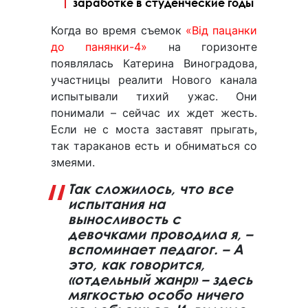
заработке в студенческие годы
Когда во время съемок
«Від пацанки
до панянки-4»
на горизонте
появлялась Катерина Виноградова,
участницы реалити Нового канала
испытывали тихий ужас. Они
понимали – сейчас их ждет жесть.
Если не с моста заставят прыгать,
так тараканов есть и обниматься со
змеями.
Так сложилось, что все
испытания на
выносливость с
девочками проводила я, –
вспоминает педагог. – А
это, как говорится,
«отдельный жанр» – здесь
мягкостью особо ничего