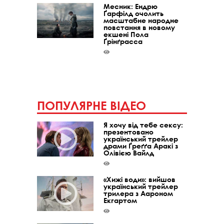
Месник: Ендрю
Ґарфілд очолить
масштабне народне
повстання в новому
екшені Пола
Ґрінґрасса
ПОПУЛЯРНЕ ВІДЕО
Я хочу від тебе сексу:
презентовано
український трейлер
драми Ґреґґа Аракі з
Олівією Вайлд
«Хижі води»: вийшов
український трейлер
трилера з Аароном
Екгартом