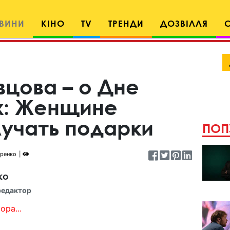
ВИНИ
КІНО
TV
ТРЕНДИ
ДОЗВІЛЛЯ
вцова – о Дне
х: Женщине
лучать подарки
ПОП
уренко
ко
редактор
ора...