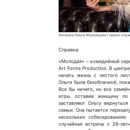
Актриса Ольга Жуковцова / пресс-служ
Справка:
«Молодая» – комедийный сери
Art Forms Production. В цент
начать жизнь с чистого лис
Ольги была безоблачной, пок
Все бы ничего, но все семе
игры, оставив женщину по
заставляют Ольгу вернуться
семьи. Она пытается перезап
нескольких собеседованиях 
случайная встреча с 26-ле