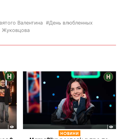
вятого Валентина
День влюбленных
а Жуковцова
НОВИНИ