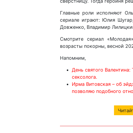
сверстницу. Тогда героиня ре
Главные роли исполняют Ол
сериале играют: Юлия Шугар
Довженко, Владимир Лилицкий
Смотрите сериал «Молодая
возрасты покорны, весной 202
Напомним,
День святого Валентина:
сексолога.
Ирма Витовская – об эйд
позволяю подобного отн
Читайт