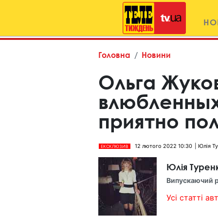
НО
Головна
Новини
Ольга Жуко
влюбленны
приятно по
12 лютого 2022 10:30
Юлія Т
ЕКСКЛЮЗИВ
Юлія Турен
Випускаючий 
Усі статті авт