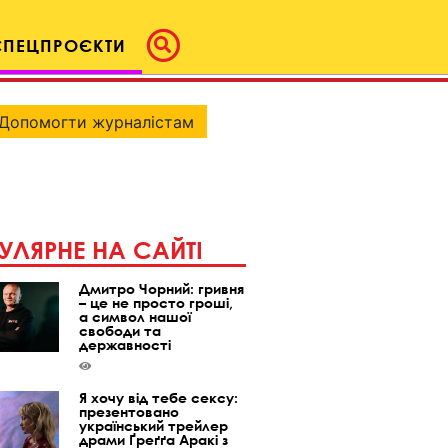
СПЕЦПРОЄКТИ
Допомогти журналістам
УЛЯРНЕ НА САЙТІ
Дмитро Чорний: гривня
– це не просто гроші,
а символ нашої
свободи та
державності
Я хочу від тебе сексу:
презентовано
український трейлер
драми Ґреґґа Аракі з