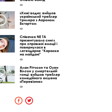
«Хижі води»: вийшов
український трейлер
трилера з Аароном
Екгартом
Співачка NE TA
презентувала сингл
про справжні емоції і
повернулася в
легендарне “Караоке
на майдані”
Алан Рітчсон та Оуен
Вілсон у смертельній
гонці: вийшов трейлер
комедійного екшена
«Перевізник»