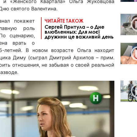
» и «Женского Квартала» Ольга Жуковцова
 Дню святого Валентина.
анал покажет
ЧИТАЙТЕ ТАКОЖ
Сергей Притула – о Дне
лавную роль
влюбленных: Для моєї
По сценарию,
дружини це важливий день
дена врать о
5-летней. В новом возрасте Ольга находит
щика Диму (сыграл Дмитрий Архипов – прим.
оить отношения, не забывая о своей реальной
азводе.