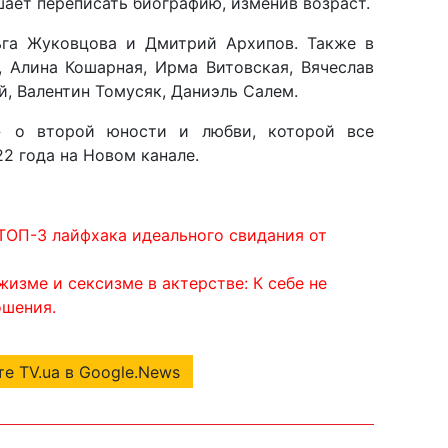
шает переписать биографию, изменив возраст.
ьга Жуковцова и Дмитрий Архипов. Также в
, Алина Кошарная, Ирма Витовская, Вячеслав
, Валентин Томусяк, Даниэль Салем.
» о второй юности и любви, которой все
2 года на Новом канале.
 ТОП-3 лайфхака идеального свидания от
жизме и сексизме в актерстве: К себе не
ошения.
е TV.ua в Google.News