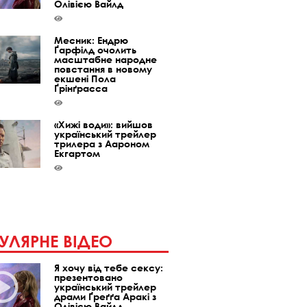
Олівією Вайлд
Месник: Ендрю
Ґарфілд очолить
масштабне народне
повстання в новому
екшені Пола
Ґрінґрасса
«Хижі води»: вийшов
український трейлер
трилера з Аароном
Екгартом
УЛЯРНЕ ВІДЕО
Я хочу від тебе сексу:
презентовано
український трейлер
драми Ґреґґа Аракі з
Олівією Вайлд