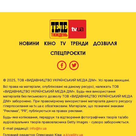
НОВИНИ
КІНО
TV
ТРЕНДИ
ДОЗВІЛЛЯ
СПЕЦПРОЄКТИ
© 2025, ТОВ «ВИДАВНИЦТВО УКРАЇНСЬКИЙ МЕДІА ДІМ». Усі права захищені.
Всі права на матеріали, опубліковані на даному ресурсі, належать ТОВ
«ВИДАВНИЦТВО УКРАЇНСЬКИЙ МЕДІА ДІМ». Будь-яке використання
матеріалів без письмового дозволу ТОВ «ВИДАВНИЦТВО УКРАЇНСЬКИЙ МЕДІА
ДІМ» заборонено. При правомірному використанні матеріалів даного ресурсу
гіперпосилання на tv.ua є обов'язковим. Матеріали, що позначені знаками
"Реклама", "PR", публікуються на правах реклами.
Будь-яке копіювання, передрук та відтворення фотографічних творів та/або
аудіовізуальних творів правовласника Getty Images - суворо забороняється.
E-mail редакції:
info@tv.ua
Головний редактор Олександр Ківа:
a.kiva@tv.ua