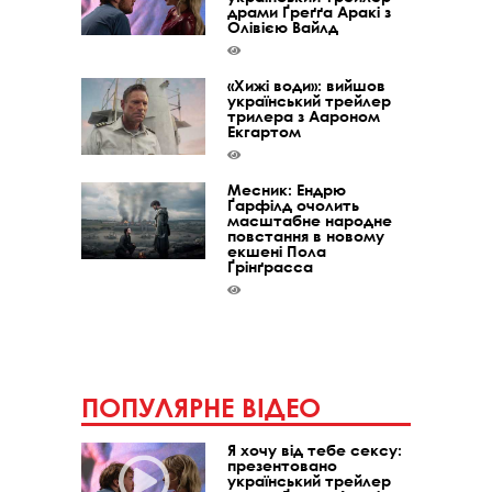
драми Ґреґґа Аракі з
Олівією Вайлд
«Хижі води»: вийшов
український трейлер
трилера з Аароном
Екгартом
Месник: Ендрю
Ґарфілд очолить
масштабне народне
повстання в новому
екшені Пола
Ґрінґрасса
ПОПУЛЯРНЕ ВІДЕО
Я хочу від тебе сексу:
презентовано
український трейлер