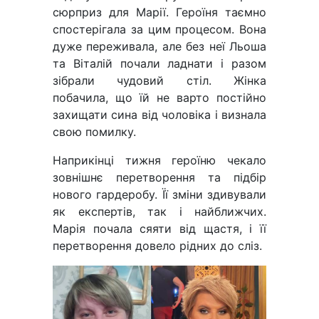
сюрприз для Марії. Героїня таємно
спостерігала за цим процесом. Вона
дуже переживала, але без неї Льоша
та Віталій почали ладнати і разом
зібрали чудовий стіл. Жінка
побачила, що їй не варто постійно
захищати сина від чоловіка і визнала
свою помилку.
Наприкінці тижня героїню чекало
зовнішнє перетворення та підбір
нового гардеробу. Її зміни здивували
як експертів, так і найближчих.
Марія почала сяяти від щастя, і її
перетворення довело рідних до сліз.