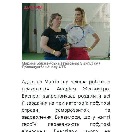
Марина Боржемська з героїнею 3 випуску /
Пресслужба каналу СТБ
Адже на Марію ще чекала робота з
психологом Андрієм Жельветро.
Експерт запропонував розділити всі
її завдання на три категорії: побутові
справи, саморозвиток та
задоволення. Виявилося, що у житті
героїні переважають побутові
відносини. Внаслідок цього на