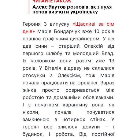
ЧИТАЙТЕ ТАКОЖ
Алекс Якутов розповів, як з нуля
почав вивчати українську
Героїня 3 випуску
«Щасливі за сім
днів»
Марія Бондарчук вже 10 років
працює графічним дизайнером. У неї
два сини – старший Олексій від
першого шлюбу та молодший Влад.
Із чоловіком вони разом уже 13
років. У Віталія відразу не склалися
стосунки з Олексієм, тож Марія
почала працювати на фрілансі. Зараз
жінка просто розривається між
роботою та домашніми обов'язками.
І з початком карантину вона, як
ніколи, почала почуватися
замкненою в чотирьох стінах. У
героїні все злилося докупи – і
будинок, і робота. Від постійної