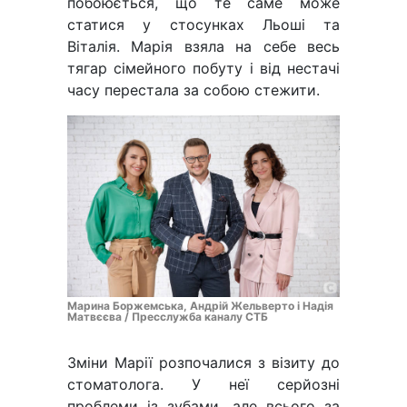
побоюється, що те саме може
статися у стосунках Льоші та
Віталія. Марія взяла на себе весь
тягар сімейного побуту і від нестачі
часу перестала за собою стежити.
Марина Боржемська, Андрій Жельверто і Надія
Матвєєва / Пресслужба каналу СТБ
Зміни Марії розпочалися з візиту до
стоматолога. У неї серйозні
проблеми із зубами, але всього за