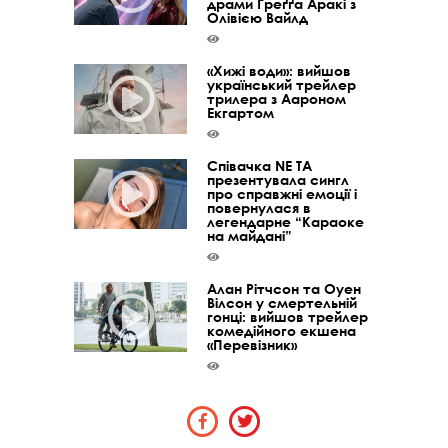
драми Ґреґґа Аракі з
Олівією Вайлд
«Хижі води»: вийшов
український трейлер
трилера з Аароном
Екгартом
Співачка NE TA
презентувала сингл
про справжні емоції і
повернулася в
легендарне “Караоке
на майдані”
Алан Рітчсон та Оуен
Вілсон у смертельній
гонці: вийшов трейлер
комедійного екшена
«Перевізник»