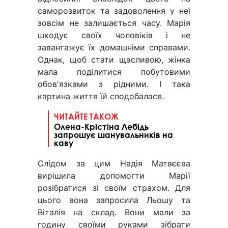
саморозвиток та задоволення у неї
зовсім не залишається часу. Марія
шкодує своїх чоловіків і не
завантажує їх домашніми справами.
Однак, щоб стати щасливою, жінка
мала поділитися побутовими
обов'язками з рідними. І така
картина життя їй сподобалася.
ЧИТАЙТЕ ТАКОЖ
Олена-Крістіна Лебідь
запрошує шанувальників на
каву
Слідом за цим Надія Матвєєва
вирішила допомогти Марії
розібратися зі своїм страхом. Для
цього вона запросила Льошу та
Віталія на склад. Вони мали за
годину своїми руками зібрати