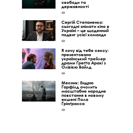
свободи та
державності
Сергій Степаненко:
сьогодні знімати кіно в
Україні – це щоденний
подвиг усієї команди
Я хочу від тебе сексу:
презентовано
український трейлер
драми Ґреґґа Аракі з
Олівією Вайлд
Месник: Ендрю
Ґарфілд очолить
масштабне народне
повстання в новому
екшені Пола
Ґрінґрасса