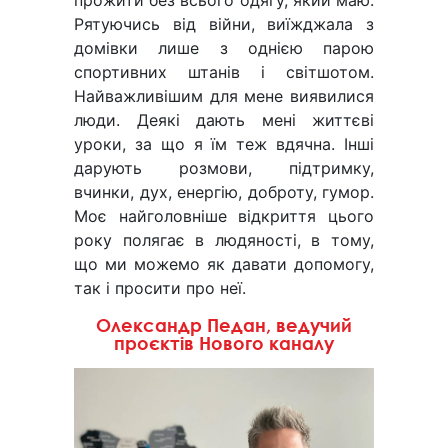
прожити без всього одягу, який маю.
Рятуючись від війни, виїжджала з
домівки лише з однією парою
спортивних штанів і світшотом.
Найважливішим для мене виявилися
люди. Деякі дають мені життєві
уроки, за що я їм теж вдячна. Інші
дарують розмови, підтримку,
вчинки, дух, енергію, доброту, гумор.
Моє найголовніше відкриття цього
року полягає в людяності, в тому,
що ми можемо як давати допомогу,
так і просити про неї.
Олександр Педан, ведучий
проєктів Нового каналу