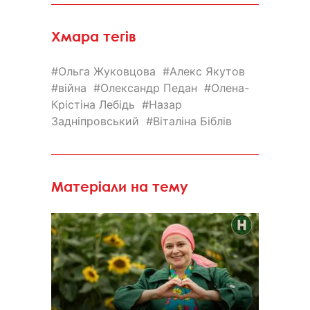
Хмара тегів
Ольга Жуковцова
Алекс Якутов
війна
Олександр Педан
Олена-
Крістіна Лебідь
Назар
Задніпровський
Віталіна Біблів
Матеріали на тему