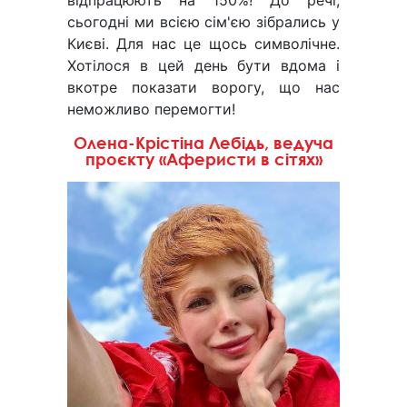
відпрацюють на 150%! До речі,
сьогодні ми всією сім'єю зібрались у
Києві. Для нас це щось символічне.
Хотілося в цей день бути вдома і
вкотре показати ворогу, що нас
неможливо перемогти!
Олена-Крістіна Лебідь, ведуча
проєкту «Аферисти в сітях»