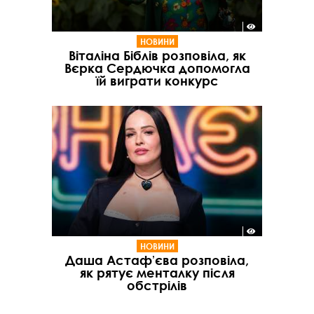
НОВИНИ
Віталіна Біблів розповіла, як
Вєрка Сердючка допомогла
їй виграти конкурс
НОВИНИ
Даша Астафʼєва розповіла,
як рятує менталку після
обстрілів