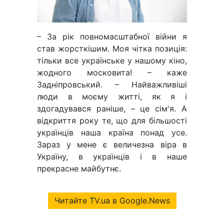
– За рік повномасштабної війни я
став жорсткішим. Моя чітка позиція:
тільки все українське у нашому кіно,
жодного московита! – каже
Задніпровський. – Найважливіші
люди в моєму житті, як я і
здогадувався раніше, – це сім'я. А
відкриття року те, що для більшості
українців наша країна понад усе.
Зараз у мене є величезна віра в
Україну, в українців і в наше
прекрасне майбутнє.
Читайте TV.ua в Google.News