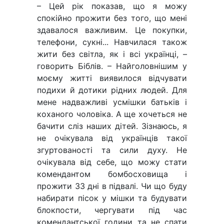
– Цей рік показав, що я можу
спокійно прожити без того, що мені
здавалося важливим. Це покупки,
телефони, сукні... Навчилася також
жити без світла, як і всі українці, –
говорить Біблів. – Найголовнішим у
моєму житті виявилося відчувати
подихи й дотики рідних людей. Для
мене надважливі усмішки батьків і
коханого чоловіка. А ще хочеться не
бачити сліз наших дітей. Зізнаюсь, я
не очікувала від українців такої
згуртованості та сили духу. Не
очікувала від себе, що можу стати
комендантом бомбосховища і
прожити 33 дні в підвалі. Чи що буду
набирати пісок у мішки та будувати
блокпости, чергувати під час
комендантської години та не спати