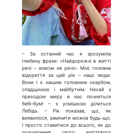
– За останній час я зрозуміла
глибину фрази: «Найдорожчі в житті
речі – зовсім не речі». Моє головне
відкриття за цей рік – наші люди.
Вони і є нашим головним скарбом,
спадщиною і майбутнім. Нехай з
приходом миру в нас почнеться
бебі-бум! – з усмішкою ділиться
Лебідь. – Рік показав, що, як
виявилося, замінити можна будь-що.
І просто ставитися до всього, як до
розширення свого життєвого