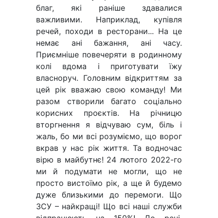
благ, які раніше здавалися
важливими. Наприклад, купівля
речей, походи в ресторани... На це
немає ані бажання, ані часу.
Приємніше повечеряти в родинному
колі вдома і приготувати їжу
власноруч. Головним відкриттям за
цей рік вважаю свою команду! Ми
разом створили багато соціально
корисних проєктів. На річницю
вторгнення я відчуваю сум, біль і
жаль, бо ми всі розуміємо, що ворог
вкрав у нас рік життя. Та водночас
вірю в майбутнє! 24 лютого 2022-го
ми й подумати не могли, що не
просто вистоїмо рік, а ще й будемо
дуже близькими до перемоги. Що
ЗСУ – найкращі! Що всі наші служби