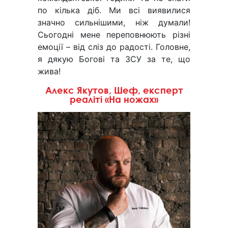
по кілька діб. Ми всі виявилися
значно сильнішими, ніж думали!
Сьогодні мене переповнюють різні
емоції – від сліз до радості. Головне,
я дякую Богові та ЗСУ за те, що
жива!
Алекс Якутов, Шеф, експерт
реаліті «На ножах»