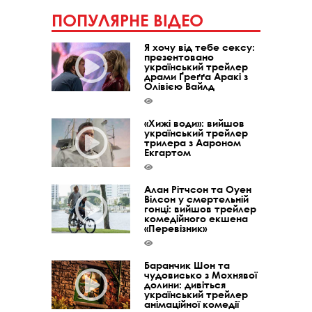
ПОПУЛЯРНЕ ВІДЕО
Я хочу від тебе сексу:
презентовано
український трейлер
драми Ґреґґа Аракі з
Олівією Вайлд
«Хижі води»: вийшов
український трейлер
трилера з Аароном
Екгартом
Алан Рітчсон та Оуен
Вілсон у смертельній
гонці: вийшов трейлер
комедійного екшена
«Перевізник»
Баранчик Шон та
чудовисько з Мохнявої
долини: дивіться
український трейлер
анімаційної комедії