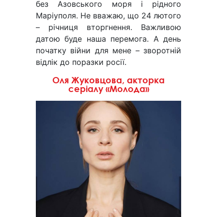
без Азовського моря і рідного
Маріуполя. Не вважаю, що 24 лютого
– річниця вторгнення. Важливою
датою буде наша перемога. А день
початку війни для мене – зворотній
відлік до поразки росії.
Оля Жуковцова, акторка
серіалу «Молода»