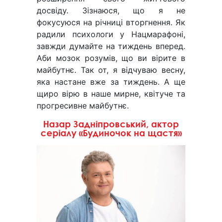
досвіду. Зізнаюся, що я не
фокусуюся на річниці вторгнення. Як
радили психологи у Нацмарафоні,
завжди думайте на тиждень вперед.
Аби мозок розумів, що ви вірите в
майбутнє. Так от, я відчуваю весну,
яка настане вже за тиждень. А ще
щиро вірю в наше мирне, квітуче та
прогресивне майбутнє.
Назар Задніпровський, актор
серіалу «Будиночок на щастя»