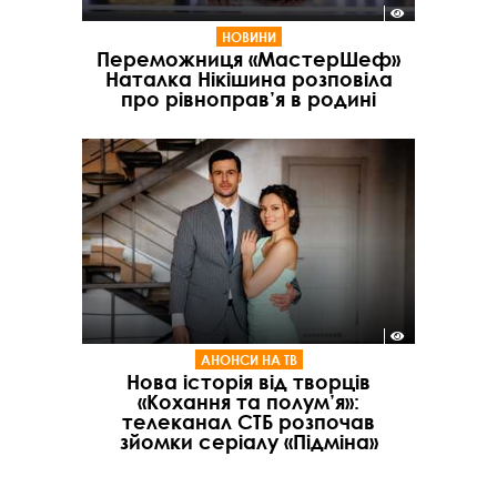
НОВИНИ
Переможниця «МастерШеф»
Наталка Нікішина розповіла
про рівноправ’я в родині
АНОНСИ НА ТВ
Нова історія від творців
«Кохання та полум’я»:
телеканал СТБ розпочав
зйомки серіалу «Підміна»