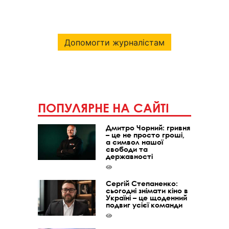
Допомогти журналістам
ПОПУЛЯРНЕ НА САЙТІ
Дмитро Чорний: гривня
– це не просто гроші,
а символ нашої
свободи та
державності
Сергій Степаненко:
сьогодні знімати кіно в
Україні – це щоденний
подвиг усієї команди