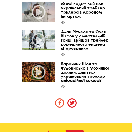
«Хижі води»: вийшов
український трейлер
трилера з Аароном
Екгартом
Алан Рітчсон та Оуен
Вілсон у смертельній
гонці: вийшов трейлер
комедійного екшена
«Перевізник»
Баранчик Шон та
чудовисько з Мохнявої
долини: дивіться
український трейлер
анімаційної комедії