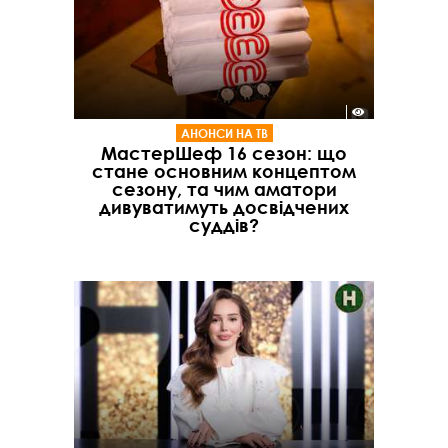
АНОНСИ НА ТВ
МастерШеф 16 сезон: що
стане основним концептом
сезону, та чим аматори
дивуватимуть досвідчених
суддів?