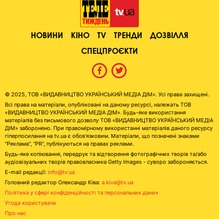
НОВИНИ
КІНО
TV
ТРЕНДИ
ДОЗВІЛЛЯ
СПЕЦПРОЄКТИ
© 2025, ТОВ «ВИДАВНИЦТВО УКРАЇНСЬКИЙ МЕДІА ДІМ». Усі права захищені.
Всі права на матеріали, опубліковані на даному ресурсі, належать ТОВ
«ВИДАВНИЦТВО УКРАЇНСЬКИЙ МЕДІА ДІМ». Будь-яке використання
матеріалів без письмового дозволу ТОВ «ВИДАВНИЦТВО УКРАЇНСЬКИЙ МЕДІА
ДІМ» заборонено. При правомірному використанні матеріалів даного ресурсу
гіперпосилання на tv.ua є обов'язковим. Матеріали, що позначені знаками
"Реклама", "PR", публікуються на правах реклами.
Будь-яке копіювання, передрук та відтворення фотографічних творів та/або
аудіовізуальних творів правовласника Getty Images - суворо забороняється.
E-mail редакції:
info@tv.ua
Головний редактор Олександр Ківа:
a.kiva@tv.ua
Політика у сфері конфіденційності та персональних даних
Угода користувача
Про нас