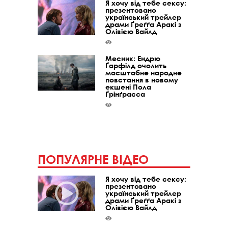
Я хочу від тебе сексу:
презентовано
український трейлер
драми Ґреґґа Аракі з
Олівією Вайлд
Месник: Ендрю
Ґарфілд очолить
масштабне народне
повстання в новому
екшені Пола
Ґрінґрасса
ПОПУЛЯРНЕ ВІДЕО
Я хочу від тебе сексу:
презентовано
український трейлер
драми Ґреґґа Аракі з
Олівією Вайлд