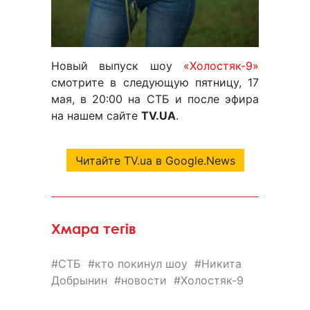
Новый выпуск шоу
«Холостяк-9»
смотрите в следующую пятницу, 17
мая, в 20:00 на СТБ и после эфира
на нашем сайте
TV.UA
.
Читайте TV.ua в Google.News
Хмара тегів
СТБ
кто покинул шоу
Никита
Добрынин
новости
Холостяк-9