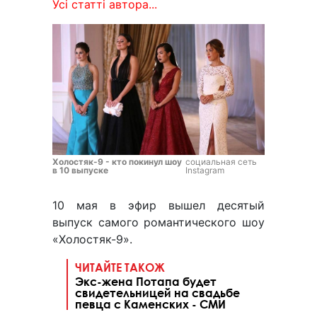
Усі статті автора...
Холостяк-9 - кто покинул шоу
социальная сеть
в 10 выпуске
Instagram
10 мая в эфир вышел десятый
выпуск самого романтического шоу
«Холостяк-9».
ЧИТАЙТЕ ТАКОЖ
Экс-жена Потапа будет
свидетельницей на свадьбе
певца с Каменских - СМИ