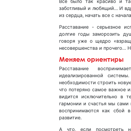
Все было так красиво и так
заботливый и любящий… И вдр
из сердца, начать все с начала
Расставание - серьезное ис
долгие годы заморозить ду
говоря уже о щедро «взращ
несовершенства и прочего… На
Меняем ориентиры
Расставание восприним
идеализированной системы
необходимости строить новую 
что потеряно самое важное из
видится исключительно в т
гармонии и счастья мы сами 
воспринимаются как сбой в
развитие.
А что, если посмотреть 