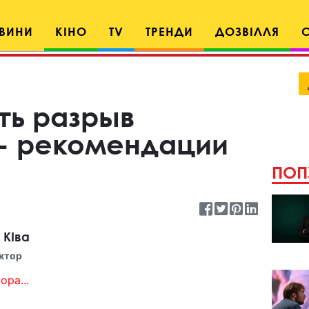
ВИНИ
КІНО
TV
ТРЕНДИ
ДОЗВІЛЛЯ
ть разрыв
- рекомендации
ПОП
 КІва
ктор
ора...