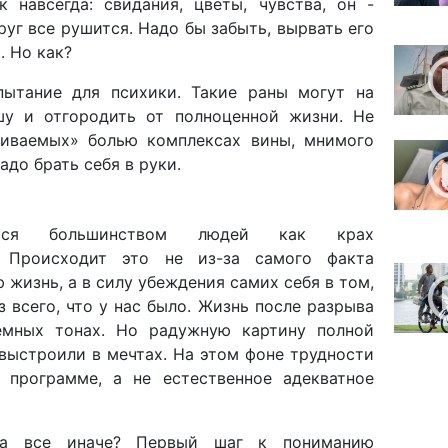
 навсегда: свидания, цветы, чувства, он -
уг все рушится. Надо бы забыть, вырвать его
. Но как?
пытание для психики. Такие раны могут на
шу и отгородить от полноценной жизни. Не
иваемых» болью комплексах вины, мнимого
до брать себя в руки.
ается большинством людей как крах
. Происходит это не из-за самого факта
жизнь, а в силу убеждения самих себя в том,
 всего, что у нас было. Жизнь после разрыва
емных тонах. Но радужную картину полной
выстроили в мечтах. На этом фоне трудности
 программе, а не естественное адекватное
на все иначе? Первый шаг к пониманию