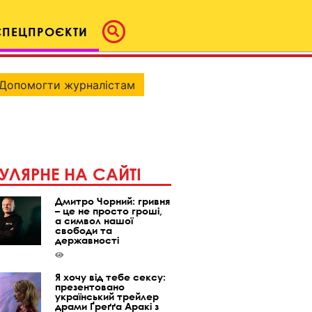
СПЕЦПРОЄКТИ
Допомогти журналістам
УЛЯРНЕ НА САЙТІ
Дмитро Чорний: гривня
– це не просто гроші,
а символ нашої
свободи та
державності
Я хочу від тебе сексу:
презентовано
український трейлер
драми Ґреґґа Аракі з