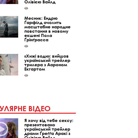
Олівією Вайлд
Месник: Ендрю
Ґарфілд очолить
масштабне народне
повстання в новому
екшені Пола
Ґрінґрасса
«Хижі води»: вийшов
український трейлер
трилера з Аароном
Екгартом
УЛЯРНЕ ВІДЕО
Я хочу від тебе сексу:
презентовано
український трейлер
драми Ґреґґа Аракі з
Олівією Вайлд