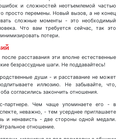
 ошибок и сложностей неотъемлемой частью
то просто перемены. Новый вызов, а не конец
ивать сложные моменты - это необходимый
овека. Что вам требуется сейчас, так это
 минимизировать потери.
зий
у после расставания эти вполне естественные
кие безрассудные шаги. Не поддавайтесь!
 родственные души - и расставание не может
подпитываете иллюзию. Не забывайте, что,
 оба согласились закончить отношения.
с-партнере. Чем чаще упоминаете его - в
спекте, неважно, - тем усерднее приглашаете
вь и ненависть - две стороны одной медали.
йтральное отношение.
встречи, маскируя ее под посиделки с общими