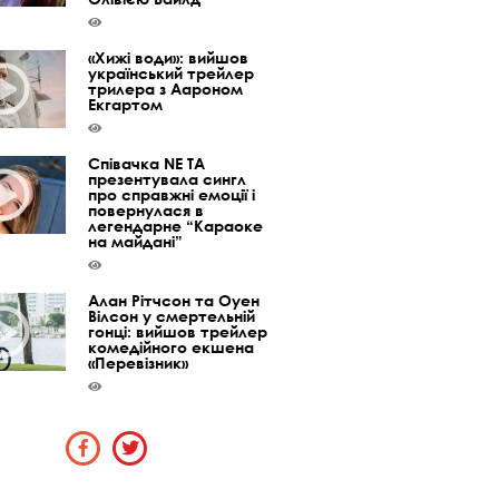
«Хижі води»: вийшов
український трейлер
трилера з Аароном
Екгартом
Співачка NE TA
презентувала сингл
про справжні емоції і
повернулася в
легендарне “Караоке
на майдані”
Алан Рітчсон та Оуен
Вілсон у смертельній
гонці: вийшов трейлер
комедійного екшена
«Перевізник»