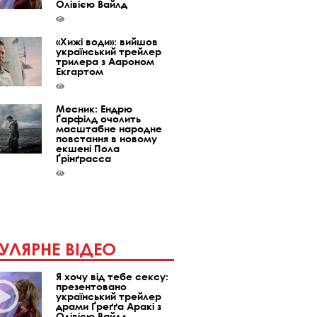
Олівією Вайлд
«Хижі води»: вийшов
український трейлер
трилера з Аароном
Екгартом
Месник: Ендрю
Ґарфілд очолить
масштабне народне
повстання в новому
екшені Пола
Ґрінґрасса
УЛЯРНЕ ВІДЕО
Я хочу від тебе сексу:
презентовано
український трейлер
драми Ґреґґа Аракі з
Олівією Вайлд