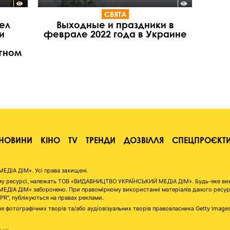
СВЯТА
ел
Выходные и праздники в
и
феврале 2022 года в Украине
тном
НОВИНИ
КІНО
TV
ТРЕНДИ
ДОЗВІЛЛЯ
СПЕЦПРОЄКТ
ІА ДІМ». Усі права захищені.
аному ресурсі, належать ТОВ «ВИДАВНИЦТВО УКРАЇНСЬКИЙ МЕДІА ДІМ». Будь-яке ви
А ДІМ» заборонено. При правомірному використанні матеріалів даного ресурсу 
"PR", публікуються на правах реклами.
я фотографічних творів та/або аудіовізуальних творів правовласника Getty Image