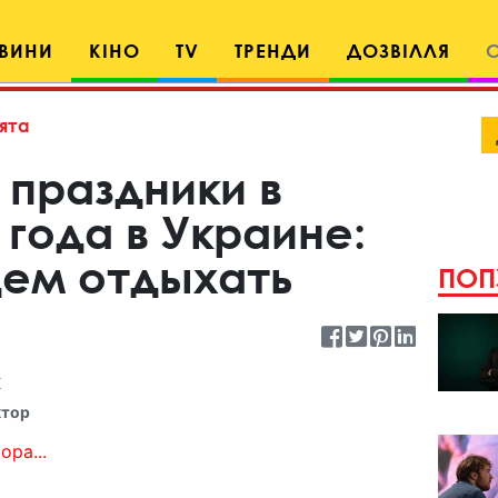
ВИНИ
КІНО
TV
ТРЕНДИ
ДОЗВІЛЛЯ
ята
 праздники в
 года в Украине:
дем отдыхать
ПОП
к
ктор
ора...