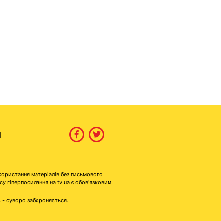
И
користання матеріалів без письмового
гіперпосилання на tv.ua є обов'язковим.
s - суворо забороняється.