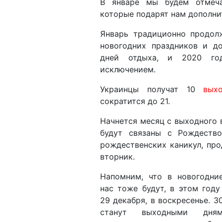
В январе мы будем отмеча
которые подарят нам дополни
Январь традиционно продол
новогодних праздников и д
дней отдыха, и 2020 го
исключением.
Украинцы получат 10
вых
сократится до 21.
Начнется месяц с выходного 
будут связаны с Рождеств
рождественских каникул, прод
вторник.
Напомним, что в новогодни
нас тоже будут, в этом году
29 декабря, в воскресенье. 3
станут выходными дням