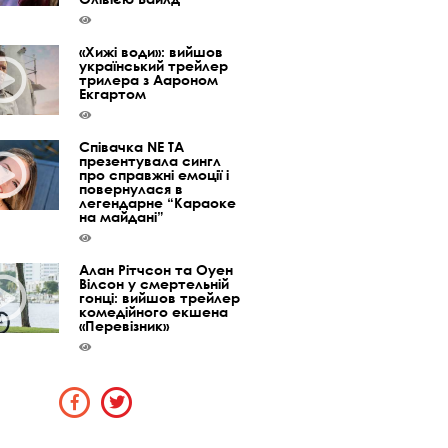
«Хижі води»: вийшов
український трейлер
трилера з Аароном
Екгартом
Співачка NE TA
презентувала сингл
про справжні емоції і
повернулася в
легендарне “Караоке
на майдані”
Алан Рітчсон та Оуен
Вілсон у смертельній
гонці: вийшов трейлер
комедійного екшена
«Перевізник»