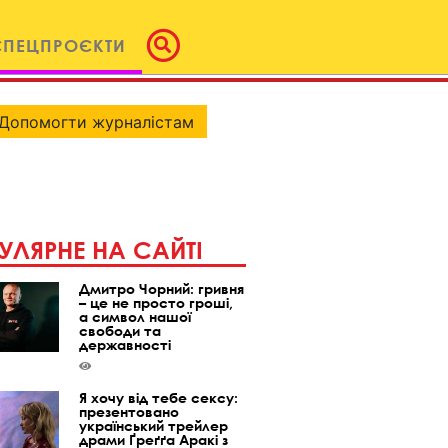
СПЕЦПРОЄКТИ
Допомогти журналістам
УЛЯРНЕ НА САЙТІ
Дмитро Чорний: гривня
– це не просто гроші,
а символ нашої
свободи та
державності
Я хочу від тебе сексу:
презентовано
український трейлер
драми Ґреґґа Аракі з