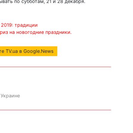
вать по субботам, 21 и 28 декабря.
 2019: традиции
из на новогодние праздники.
е TV.ua в Google.News
 Украине