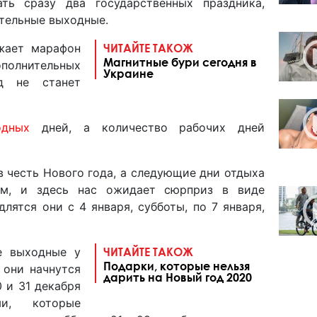
ть сразу два государственных праздника,
тельные выходные.
жает марафон
ЧИТАЙТЕ ТАКОЖ
Магнитные бури сегодня в
ополнительных
Украине
д не станет
одных
дней, а количество рабочих дней
в честь Нового года, а следующие дни отдыха
ом, и здесь нас ожидает сюрприз в виде
лятся они с 4 января, субботы, по 7 января,
е выходные у
ЧИТАЙТЕ ТАКОЖ
Подарки, которые нельзя
 они начнутся
дарить на Новый год 2020
0 и 31 декабря
и, которые