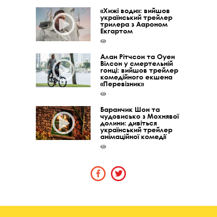
«Хижі води»: вийшов
український трейлер
трилера з Аароном
Екгартом
Алан Рітчсон та Оуен
Вілсон у смертельній
гонці: вийшов трейлер
комедійного екшена
«Перевізник»
Баранчик Шон та
чудовисько з Мохнявої
долини: дивіться
український трейлер
анімаційної комедії