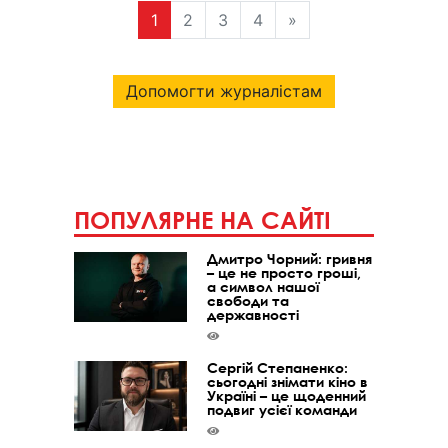
1
2
3
4
»
Допомогти журналістам
ПОПУЛЯРНЕ НА САЙТІ
Дмитро Чорний: гривня
– це не просто гроші,
а символ нашої
свободи та
державності
Сергій Степаненко:
сьогодні знімати кіно в
Україні – це щоденний
подвиг усієї команди