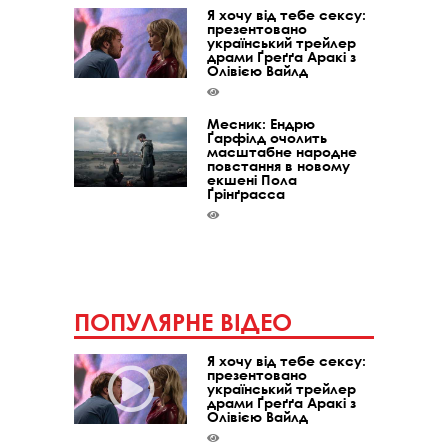
Я хочу від тебе сексу:
презентовано
український трейлер
драми Ґреґґа Аракі з
Олівією Вайлд
Месник: Ендрю
Ґарфілд очолить
масштабне народне
повстання в новому
екшені Пола
Ґрінґрасса
ПОПУЛЯРНЕ ВІДЕО
Я хочу від тебе сексу:
презентовано
український трейлер
драми Ґреґґа Аракі з
Олівією Вайлд