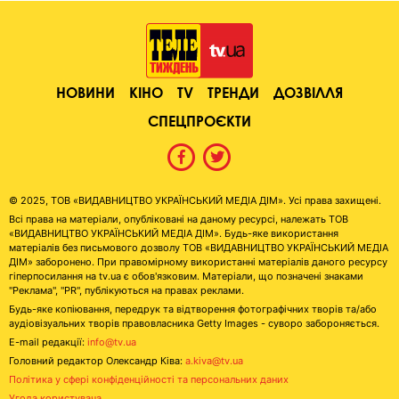
НОВИНИ
КІНО
TV
ТРЕНДИ
ДОЗВІЛЛЯ
СПЕЦПРОЄКТИ
© 2025, ТОВ «ВИДАВНИЦТВО УКРАЇНСЬКИЙ МЕДІА ДІМ». Усі права захищені.
Всі права на матеріали, опубліковані на даному ресурсі, належать ТОВ
«ВИДАВНИЦТВО УКРАЇНСЬКИЙ МЕДІА ДІМ». Будь-яке використання
матеріалів без письмового дозволу ТОВ «ВИДАВНИЦТВО УКРАЇНСЬКИЙ МЕДІА
ДІМ» заборонено. При правомірному використанні матеріалів даного ресурсу
гіперпосилання на tv.ua є обов'язковим. Матеріали, що позначені знаками
"Реклама", "PR", публікуються на правах реклами.
Будь-яке копіювання, передрук та відтворення фотографічних творів та/або
аудіовізуальних творів правовласника Getty Images - суворо забороняється.
E-mail редакції:
info@tv.ua
Головний редактор Олександр Ківа:
a.kiva@tv.ua
Політика у сфері конфіденційності та персональних даних
Угода користувача