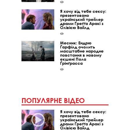
Я хочу від тебе сексу:
презентовано
український трейлер
драми Ґреґґа Аракі з
Олівією Вайлд
Месник: Ендрю
Ґарфілд очолить
масштабне народне
повстання в новому
екшені Пола
Ґрінґрасса
ПОПУЛЯРНЕ ВІДЕО
Я хочу від тебе сексу:
презентовано
український трейлер
драми Ґреґґа Аракі з
Олівією Вайлд