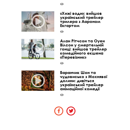
«Хижі води»: вийшов
український трейлер
трилера з Аароном
Екгартом
Алан Рітчсон та Оуен
Вілсон у смертельній
гонці: вийшов трейлер
комедійного екшена
«Перевізник»
Баранчик Шон та
чудовисько з Мохнявої
долини: дивіться
український трейлер
анімаційної комедії