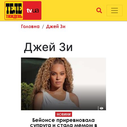
Головна
Джей Зи
Джей Зи
НОВИНИ
Бейонсе приревновала
супруга и стала мемом в