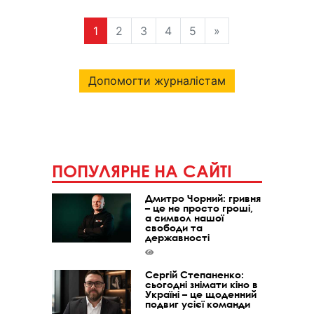
1
2
3
4
5
»
Допомогти журналістам
ПОПУЛЯРНЕ НА САЙТІ
Дмитро Чорний: гривня
– це не просто гроші,
а символ нашої
свободи та
державності
Сергій Степаненко:
сьогодні знімати кіно в
Україні – це щоденний
подвиг усієї команди