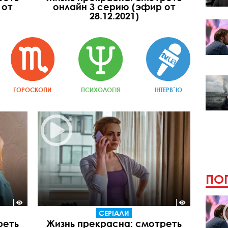
 от
онлайн 3 cерию (эфир от
28.12.2021)
ГОРОСКОПИ
ПСИХОЛОГІЯ
ІНТЕРВ`Ю
ПОП
СЕРІАЛИ
реть
Жизнь прекрасна: смотреть