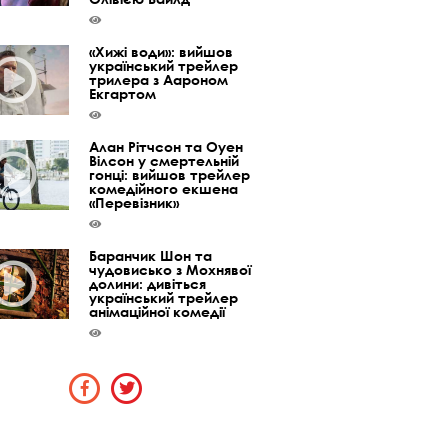
«Хижі води»: вийшов
український трейлер
трилера з Аароном
Екгартом
Алан Рітчсон та Оуен
Вілсон у смертельній
гонці: вийшов трейлер
комедійного екшена
«Перевізник»
Баранчик Шон та
чудовисько з Мохнявої
долини: дивіться
український трейлер
анімаційної комедії