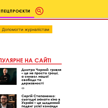
СПЕЦПРОЄКТИ
Допомогти журналістам
УЛЯРНЕ НА САЙТІ
Дмитро Чорний: гривня
– це не просто гроші,
а символ нашої
свободи та
державності
Сергій Степаненко:
сьогодні знімати кіно в
Україні – це щоденний
подвиг усієї команди