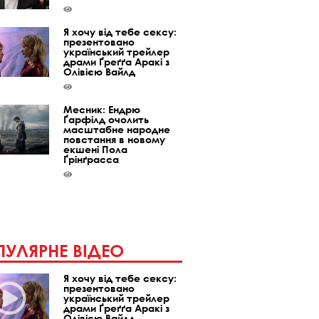
Я хочу від тебе сексу:
презентовано
український трейлер
драми Ґреґґа Аракі з
Олівією Вайлд
Месник: Ендрю
Ґарфілд очолить
масштабне народне
повстання в новому
екшені Пола
Ґрінґрасса
УЛЯРНЕ ВІДЕО
Я хочу від тебе сексу:
презентовано
український трейлер
драми Ґреґґа Аракі з
Олівією Вайлд