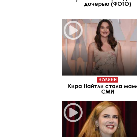
дочерью (ФОТО)
НОВИНИ
Кира Найтли стала мам
СМИ