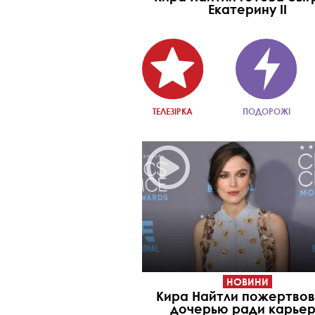
Екатерину II
ТЕЛЕЗІРКА
ПОДОРОЖІ
НОВИНИ
Кира Найтли пожертво
дочерью ради карье