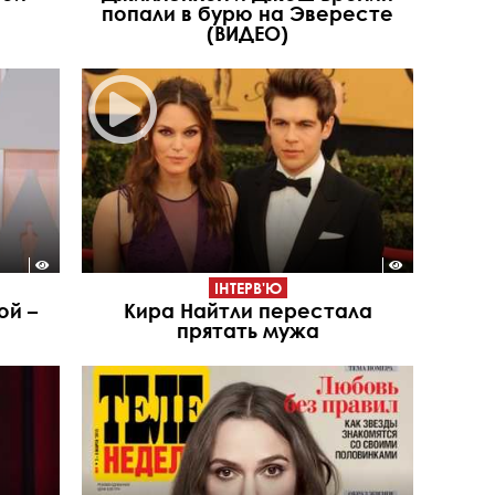
попали в бурю на Эвересте
(ВИДЕО)
ІНТЕРВ'Ю
ой –
Кира Найтли перестала
прятать мужа