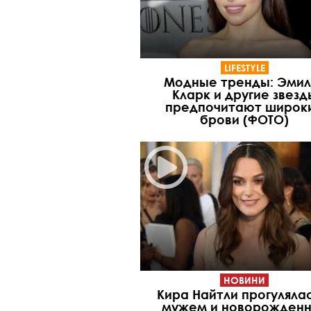
LIFESTYLE
Модные тренды: Эмил
Кларк и другие звезд
предпочитают широк
брови (ФОТО)
НОВИНИ
Кира Найтли прогуляла
мужем и новорожден