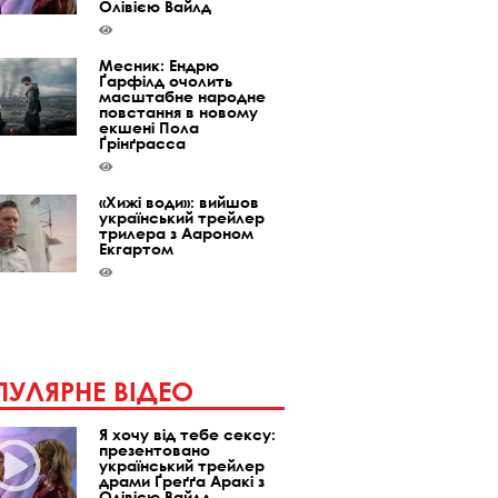
Олівією Вайлд
Месник: Ендрю
Ґарфілд очолить
масштабне народне
повстання в новому
екшені Пола
Ґрінґрасса
«Хижі води»: вийшов
український трейлер
трилера з Аароном
Екгартом
УЛЯРНЕ ВІДЕО
Я хочу від тебе сексу:
презентовано
український трейлер
драми Ґреґґа Аракі з
Олівією Вайлд