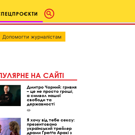
СПЕЦПРОЄКТИ
Допомогти журналістам
УЛЯРНЕ НА САЙТІ
Дмитро Чорний: гривня
– це не просто гроші,
а символ нашої
свободи та
державності
Я хочу від тебе сексу:
презентовано
український трейлер
драми Ґреґґа Аракі з