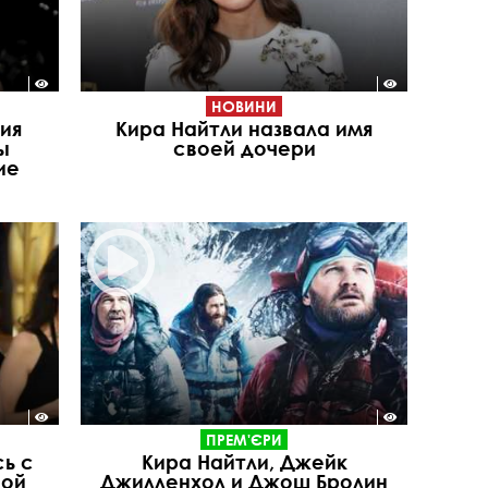
НОВИНИ
ия
Кира Найтли назвала имя
ы
своей дочери
ие
ПРЕМ'ЄРИ
сь с
Кира Найтли, Джейк
ной
Джилленхол и Джош Бролин