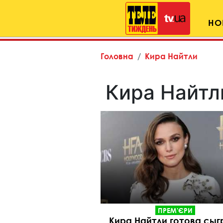
НО
Головна
Кира Найтли
Кира Найтл
ПРЕМ'ЄРИ
Кира Найтли готова сыг