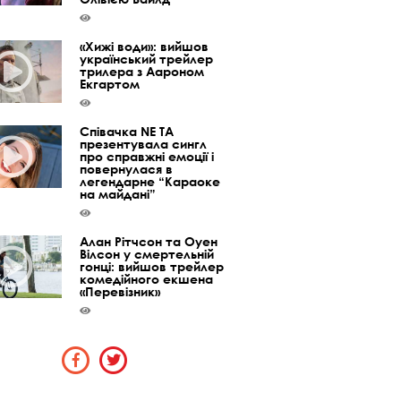
«Хижі води»: вийшов
український трейлер
трилера з Аароном
Екгартом
Співачка NE TA
презентувала сингл
про справжні емоції і
повернулася в
легендарне “Караоке
на майдані”
Алан Рітчсон та Оуен
Вілсон у смертельній
гонці: вийшов трейлер
комедійного екшена
«Перевізник»