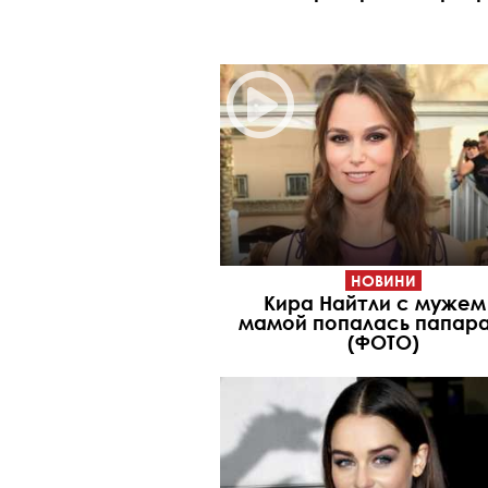
НОВИНИ
Кира Найтли с мужем
мамой попалась папар
(ФОТО)