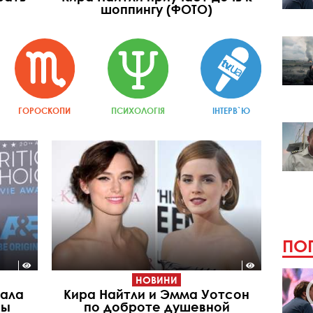
шоппингу (ФОТО)
ГОРОСКОПИ
ПСИХОЛОГІЯ
ІНТЕРВ`Ю
ПОП
НОВИНИ
вала
Кира Найтли и Эмма Уотсон
ры
по доброте душевной