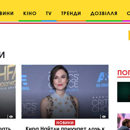
ВИНИ
КІНО
TV
ТРЕНДИ
ДОЗВІЛЛЯ
и
ПОП
НОВИНИ
рать
Кира Найтли приучает дочь к