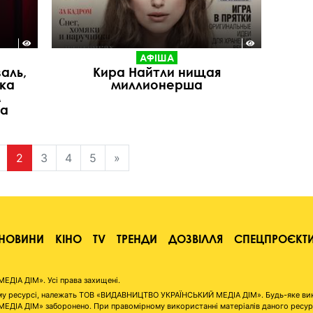
АФІША
аль,
Кира Найтли нищая
ка
миллионерша
м
ва
2
3
4
5
»
НОВИНИ
КІНО
TV
ТРЕНДИ
ДОЗВІЛЛЯ
СПЕЦПРОЄКТ
ІА ДІМ». Усі права захищені.
аному ресурсі, належать ТОВ «ВИДАВНИЦТВО УКРАЇНСЬКИЙ МЕДІА ДІМ». Будь-яке ви
А ДІМ» заборонено. При правомірному використанні матеріалів даного ресурсу 