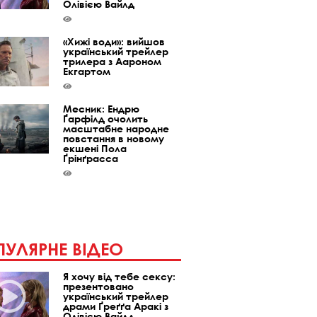
Олівією Вайлд
«Хижі води»: вийшов
український трейлер
трилера з Аароном
Екгартом
Месник: Ендрю
Ґарфілд очолить
масштабне народне
повстання в новому
екшені Пола
Ґрінґрасса
УЛЯРНЕ ВІДЕО
Я хочу від тебе сексу:
презентовано
український трейлер
драми Ґреґґа Аракі з
Олівією Вайлд