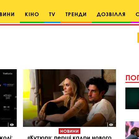
ВИНИ
КІНО
TV
ТРЕНДИ
ДОЗВІЛЛЯ
ПОП
НОВИНИ
жолі:
«Кутюр»: перші кадри нового