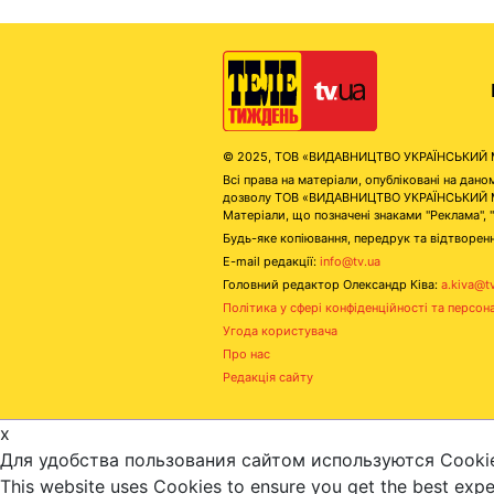
© 2025, ТОВ «ВИДАВНИЦТВО УКРАЇНСЬКИЙ МЕД
Всі права на матеріали, опубліковані на д
дозволу ТОВ «ВИДАВНИЦТВО УКРАЇНСЬКИЙ МЕДІ
Матеріали, що позначені знаками "Реклама", 
Будь-яке копіювання, передрук та відтворенн
E-mail редакції:
info@tv.ua
Головний редактор Олександр Ківа:
a.kiva@t
Політика у сфері конфіденційності та персон
Угода користувача
Про нас
Редакція сайту
x
Для удобства пользования сайтом используются Cooki
This website uses Cookies to ensure you get the best exp