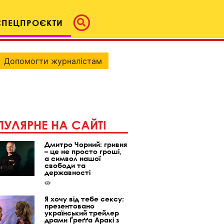
СПЕЦПРОЄКТИ
Допомогти журналістам
УЛЯРНЕ НА САЙТІ
Дмитро Чорний: гривня
– це не просто гроші,
а символ нашої
свободи та
державності
Я хочу від тебе сексу:
презентовано
український трейлер
драми Ґреґґа Аракі з