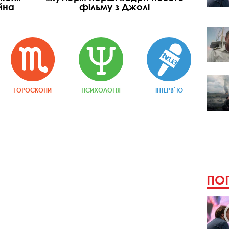
йна
фільму з Джолі
ГОРОСКОПИ
ПСИХОЛОГІЯ
ІНТЕРВ`Ю
ПОП