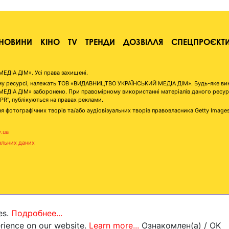
НОВИНИ
КІНО
TV
ТРЕНДИ
ДОЗВІЛЛЯ
СПЕЦПРОЄКТ
ІА ДІМ». Усі права захищені.
аному ресурсі, належать ТОВ «ВИДАВНИЦТВО УКРАЇНСЬКИЙ МЕДІА ДІМ». Будь-яке ви
А ДІМ» заборонено. При правомірному використанні матеріалів даного ресурсу 
"PR", публікуються на правах реклами.
я фотографічних творів та/або аудіовізуальних творів правовласника Getty Image
v.ua
альних даних
es.
Подробнее...
erience on our website.
Learn more...
Ознакомлен(а) / OK