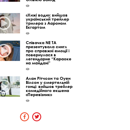
«Хижі води»: вийшов
український трейлер
трилера з Аароном
Екгартом
Співачка NE TA
презентувала сингл
про справжні емоції і
повернулася в
легендарне “Караоке
на майдані”
Алан Рітчсон та Оуен
Вілсон у смертельній
гонці: вийшов трейлер
комедійного екшена
«Перевізник»