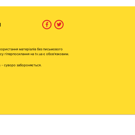
И
користання матеріалів без письмового
гіперпосилання на tv.ua є обов'язковим.
s - суворо забороняється.