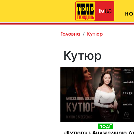
НО
Головна
Кутюр
Кутюр
ПОДІЇ
«Кутюр» з Анджеліною Д