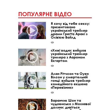
ПОПУЛЯРНЕ ВІДЕО
Я хочу від тебе сексу:
презентовано
український трейлер
драми Ґреґґа Аракі з
Олівією Вайлд
«Хижі води»: вийшов
український трейлер
трилера з Аароном
Екгартом
Алан Рітчсон та Оуен
Вілсон у смертельній
гонці: вийшов трейлер
комедійного екшена
«Перевізник»
Баранчик Шон та
чудовисько з Мохнявої
долини: дивіться