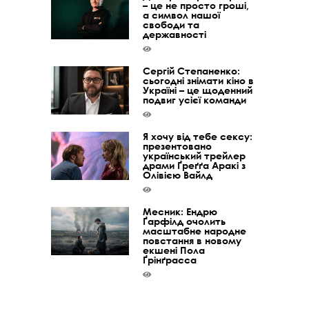
– це не просто гроші,
а символ нашої
свободи та
державності
Сергій Степаненко:
сьогодні знімати кіно в
Україні – це щоденний
подвиг усієї команди
Я хочу від тебе сексу:
презентовано
український трейлер
драми Ґреґґа Аракі з
Олівією Вайлд
Месник: Ендрю
Ґарфілд очолить
масштабне народне
повстання в новому
екшені Пола
Ґрінґрасса