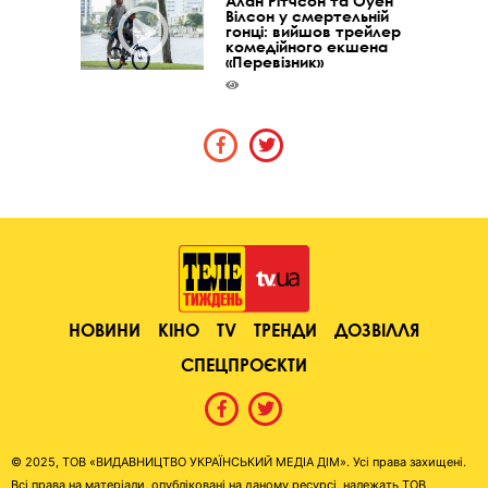
Алан Рітчсон та Оуен
Вілсон у смертельній
гонці: вийшов трейлер
комедійного екшена
«Перевізник»
НОВИНИ
КІНО
TV
ТРЕНДИ
ДОЗВІЛЛЯ
СПЕЦПРОЄКТИ
© 2025, ТОВ «ВИДАВНИЦТВО УКРАЇНСЬКИЙ МЕДІА ДІМ». Усі права захищені.
Всі права на матеріали, опубліковані на даному ресурсі, належать ТОВ