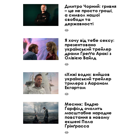
Дмитро Чорний: гривня
– це не просто гроші,
а символ нашої
свободи та
державності
Я хочу від тебе сексу:
презентовано
український трейлер
драми Ґреґґа Аракі з
Олівією Вайлд
«Хижі води»: вийшов
український трейлер
трилера з Аароном
Екгартом
Месник: Ендрю
Ґарфілд очолить
масштабне народне
повстання в новому
екшені Пола
Ґрінґрасса