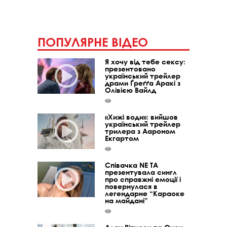
ПОПУЛЯРНЕ ВІДЕО
Я хочу від тебе сексу:
презентовано
український трейлер
драми Ґреґґа Аракі з
Олівією Вайлд
«Хижі води»: вийшов
український трейлер
трилера з Аароном
Екгартом
Співачка NE TA
презентувала сингл
про справжні емоції і
повернулася в
легендарне “Караоке
на майдані”