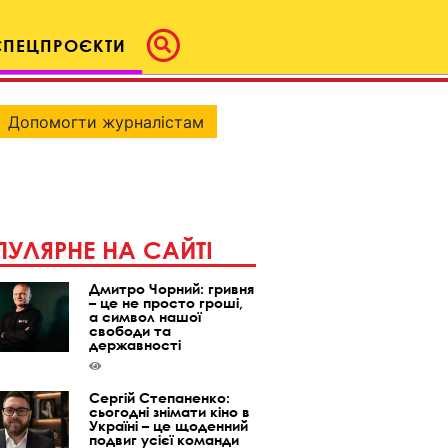
СПЕЦПРОЄКТИ
Допомогти журналістам
УЛЯРНЕ НА САЙТІ
Дмитро Чорний: гривня
– це не просто гроші,
а символ нашої
свободи та
державності
Сергій Степаненко:
сьогодні знімати кіно в
Україні – це щоденний
подвиг усієї команди