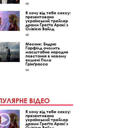
Я хочу від тебе сексу:
презентовано
український трейлер
драми Ґреґґа Аракі з
Олівією Вайлд
Месник: Ендрю
Ґарфілд очолить
масштабне народне
повстання в новому
екшені Пола
Ґрінґрасса
УЛЯРНЕ ВІДЕО
Я хочу від тебе сексу:
презентовано
український трейлер
драми Ґреґґа Аракі з
Олівією Вайлд