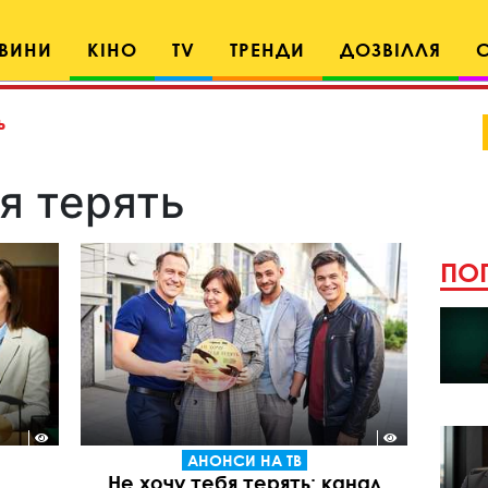
ВИНИ
КІНО
TV
ТРЕНДИ
ДОЗВІЛЛЯ
ь
я терять
ПОП
АНОНСИ НА ТВ
Не хочу тебя терять: канал