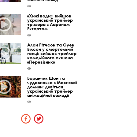
«Хижі води»: вийшов
український трейлер
трилера з Аароном
Екгартом
Алан Рітчсон та Оуен
Вілсон у смертельній
гонці: вийшов трейлер
комедійного екшена
«Перевізник»
Баранчик Шон та
чудовисько з Мохнявої
долини: дивіться
український трейлер
анімаційної комедії