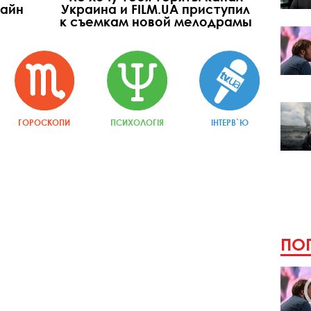
лайн
Украина и FILM.UA приступил
к съемкам новой мелодрамы
ГОРОСКОПИ
ПСИХОЛОГІЯ
ІНТЕРВ`Ю
ПОП