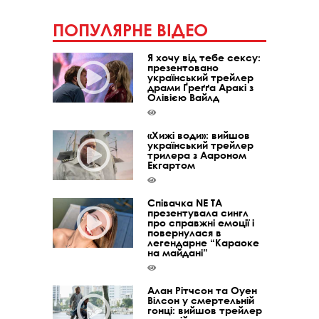
ПОПУЛЯРНЕ ВІДЕО
Я хочу від тебе сексу:
презентовано
український трейлер
драми Ґреґґа Аракі з
Олівією Вайлд
«Хижі води»: вийшов
український трейлер
трилера з Аароном
Екгартом
Співачка NE TA
презентувала сингл
про справжні емоції і
повернулася в
легендарне “Караоке
на майдані”
Алан Рітчсон та Оуен
Вілсон у смертельній
гонці: вийшов трейлер