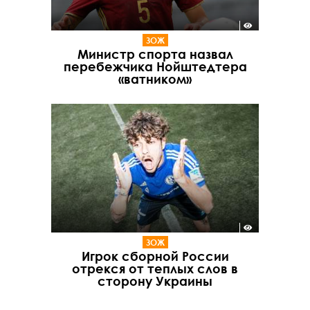
ЗОЖ
Министр спорта назвал
перебежчика Нойштедтера
«ватником»
ЗОЖ
Игрок сборной России
отрекся от теплых слов в
сторону Украины