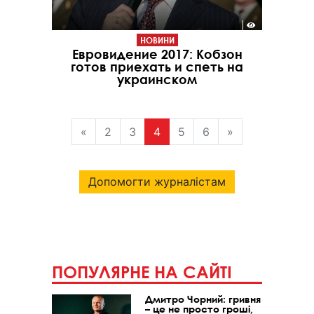
НОВИНИ
Евровидение 2017: Кобзон
готов приехать и спеть на
украинском
«
2
3
4
5
6
»
Допомогти журналістам
ПОПУЛЯРНЕ НА САЙТІ
Дмитро Чорний: гривня
– це не просто гроші,