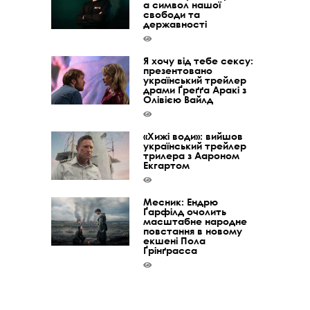
а символ нашої
свободи та
державності
Я хочу від тебе сексу:
презентовано
український трейлер
драми Ґреґґа Аракі з
Олівією Вайлд
«Хижі води»: вийшов
український трейлер
трилера з Аароном
Екгартом
Месник: Ендрю
Ґарфілд очолить
масштабне народне
повстання в новому
екшені Пола
Ґрінґрасса