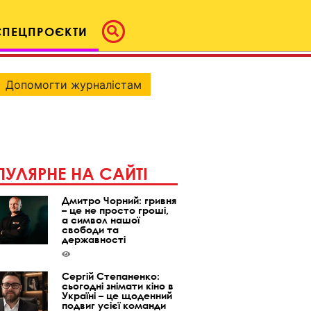
СПЕЦПРОЄКТИ
Допомогти журналістам
УЛЯРНЕ НА САЙТІ
Дмитро Чорний: гривня
– це не просто гроші,
а символ нашої
свободи та
державності
Сергій Степаненко:
сьогодні знімати кіно в
Україні – це щоденний
подвиг усієї команди