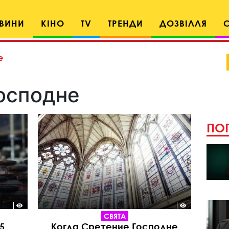
ВИНИ
КІНО
TV
ТРЕНДИ
ДОЗВІЛЛЯ
е
осподне
ПОП
СВЯТА
5
Когда Сретение Господне