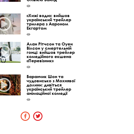
«Хижі води»: вийшов
український трейлер
трилера з Аароном
Екгартом
Алан Рітчсон та Оуен
Вілсон у смертельній
гонці: вийшов трейлер
комедійного екшена
«Перевізник»
Баранчик Шон та
чудовисько з Мохнявої
долини: дивіться
український трейлер
анімаційної комедії