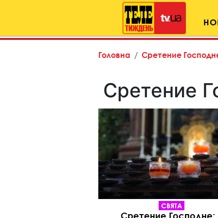
НО
Головна
Сретение Господн
Сретение Г
СВЯТА
Сретение Господне: 