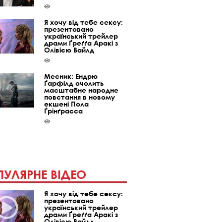
Я хочу від тебе сексу:
презентовано
український трейлер
драми Ґреґґа Аракі з
Олівією Вайлд
Месник: Ендрю
Ґарфілд очолить
масштабне народне
повстання в новому
екшені Пола
Ґрінґрасса
УЛЯРНЕ ВІДЕО
Я хочу від тебе сексу:
презентовано
український трейлер
драми Ґреґґа Аракі з
Олівією Вайлд