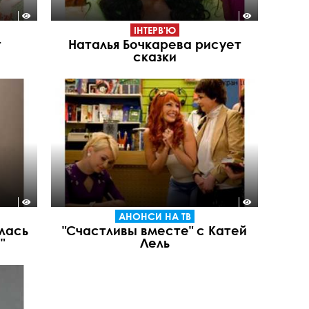
ІНТЕРВ'Ю
т
Наталья Бочкарева рисует
сказки
АНОНСИ НА ТВ
лась
"Счастливы вместе" с Катей
"
Лель