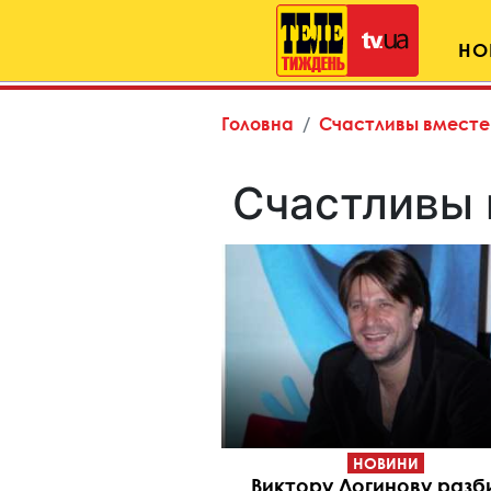
НО
Головна
Счастливы вместе
Счастливы 
НОВИНИ
Виктору Логинову разб