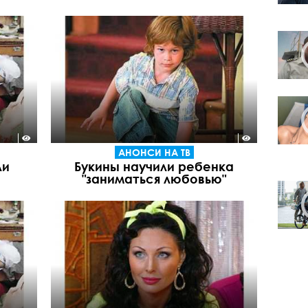
АНОНСИ НА ТВ
ли
Букины научили ребенка
"заниматься любовью"