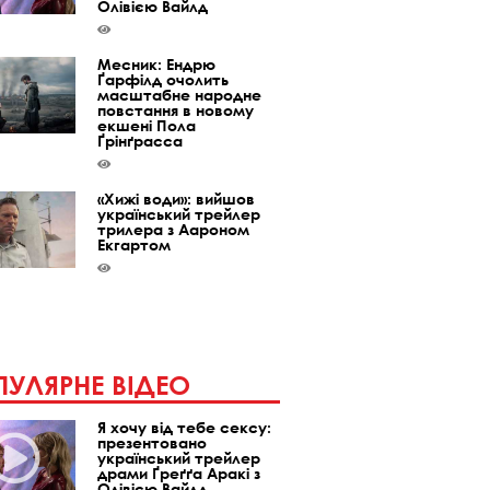
Олівією Вайлд
Месник: Ендрю
Ґарфілд очолить
масштабне народне
повстання в новому
екшені Пола
Ґрінґрасса
«Хижі води»: вийшов
український трейлер
трилера з Аароном
Екгартом
УЛЯРНЕ ВІДЕО
Я хочу від тебе сексу:
презентовано
український трейлер
драми Ґреґґа Аракі з
Олівією Вайлд