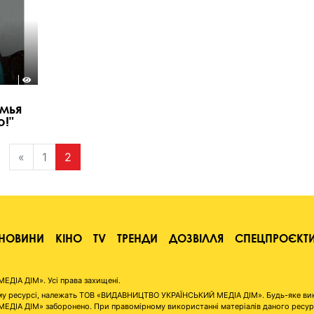
емья
!"
«
1
2
НОВИНИ
КІНО
TV
ТРЕНДИ
ДОЗВІЛЛЯ
СПЕЦПРОЄКТ
ІА ДІМ». Усі права захищені.
аному ресурсі, належать ТОВ «ВИДАВНИЦТВО УКРАЇНСЬКИЙ МЕДІА ДІМ». Будь-яке ви
А ДІМ» заборонено. При правомірному використанні матеріалів даного ресурсу 