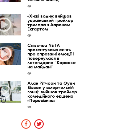
«Хижі води»: вийшов
український трейлер
трилера з Аароном
Екгартом
Співачка NE TA
презентувала сингл
про справжні емоції і
повернулася в
легендарне “Караоке
на майдані”
Алан Рітчсон та Оуен
Вілсон у смертельній
гонці: вийшов трейлер
комедійного екшена
«Перевізник»