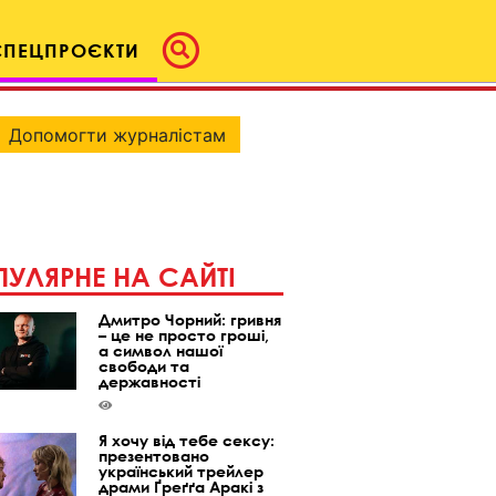
СПЕЦПРОЄКТИ
Допомогти журналістам
УЛЯРНЕ НА САЙТІ
Дмитро Чорний: гривня
– це не просто гроші,
а символ нашої
свободи та
державності
Я хочу від тебе сексу:
презентовано
український трейлер
драми Ґреґґа Аракі з