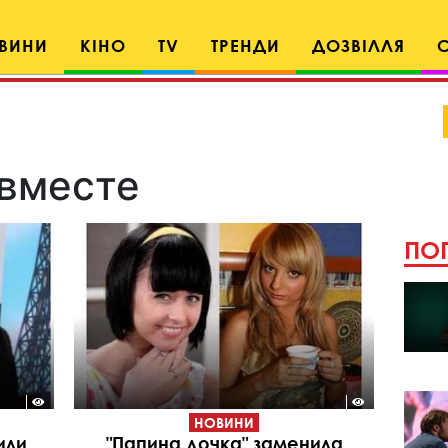
ВИНИ
КІНО
TV
ТРЕНДИ
ДОЗВІЛЛЯ
вместе
ПОП
НОВИНИ
или
"Папина дочка" заменила