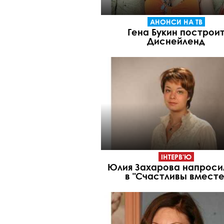
АНОНСИ НА ТВ
Гена Букин построи
Диснейленд
ІНТЕРВ'Ю
Юлия Захарова напроси
в "Счастливы вместе